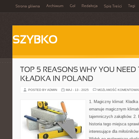
Archiwum
Gol
Redakcja
Tagi
Strona główna
Spis Treści
SZYBKO
TOP 5 REASONS WHY YOU NEED
KŁADKA IN POLAND
POSTED BY ADMIN
MAJ - 13 - 2025
MOŻLIWOŚĆ KOMENTOWA
1. Magiczny klimat: Kładka 
emanuje magicznym klimat
tajemniczych zakątków. 2. B
historia tego miejsca sprawi
interesujące dla miłośników 
Widok na malownicze okolic