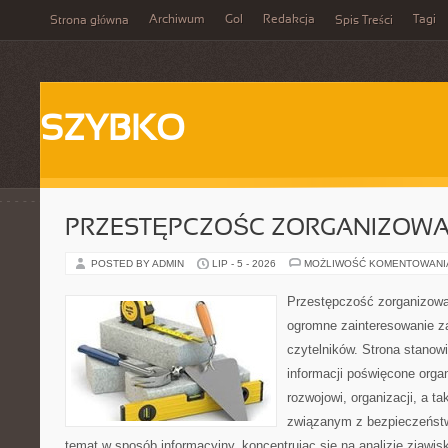
Archiwum
Gol
Redakcja
Tagi
Strona główna
Spis Treści
SZYBKO
PRZESTĘPCZOŚC ZORGANIZOW
POSTED BY ADMIN
LIP - 5 - 2026
MOŻLIWOŚĆ KOMENTOWAN
Przestępczość zorganizowan
ogromne zainteresowanie za
czytelników. Strona stano
informacji poświęcone orga
rozwojowi, organizacji, a 
związanym z bezpieczeństw
temat w sposób informacyjny, koncentrując się na analizie zjawis