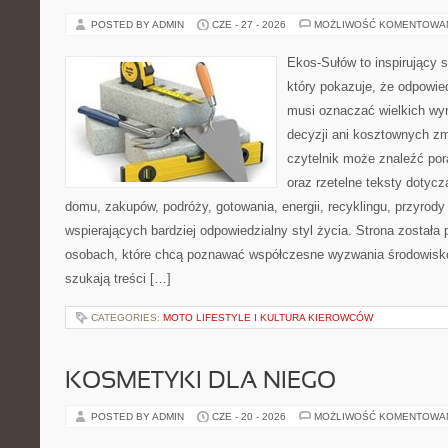
POSTED BY ADMIN
CZE - 27 - 2026
MOŻLIWOŚĆ KOMENTOWA
Ekos-Sułów to inspirujący s
który pokazuje, że odpowie
musi oznaczać wielkich wy
decyzji ani kosztownych zm
czytelnik może znaleźć por
oraz rzetelne teksty dotyc
domu, zakupów, podróży, gotowania, energii, recyklingu, przyrod
wspierających bardziej odpowiedzialny styl życia. Strona została
osobach, które chcą poznawać współczesne wyzwania środowisko
szukają treści […]
CATEGORIES:
MOTO LIFESTYLE I KULTURA KIEROWCÓW
KOSMETYKI DLA NIEGO
POSTED BY ADMIN
CZE - 20 - 2026
MOŻLIWOŚĆ KOMENTOWA