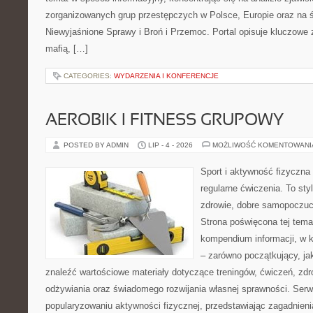
zorganizowanych grup przestępczych w Polsce, Europie oraz na 
Niewyjaśnione Sprawy i Broń i Przemoc. Portal opisuje kluczowe
mafią, […]
CATEGORIES:
WYDARZENIA I KONFERENCJE
AEROBIK I FITNESS GRUPOWY
POSTED BY ADMIN
LIP - 4 - 2026
MOŻLIWOŚĆ KOMENTOWAN
Sport i aktywność fizyczna 
regularne ćwiczenia. To sty
zdrowie, dobre samopoczuci
Strona poświęcona tej tem
kompendium informacji, w k
– zarówno początkujący, j
znaleźć wartościowe materiały dotyczące treningów, ćwiczeń, zdr
odżywiania oraz świadomego rozwijania własnej sprawności. Serwi
popularyzowaniu aktywności fizycznej, przedstawiając zagadnien