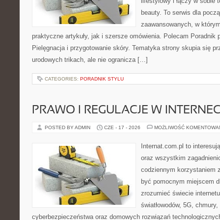
lifestylowy i łączy w sobie
beauty. To serwis dla począ
zaawansowanych, w którym
praktyczne artykuły, jak i szersze omówienia. Polecam Poradnik po
Pielęgnacja i przygotowanie skóry. Tematyka strony skupia się p
urodowych trikach, ale nie ogranicza […]
CATEGORIES:
PORADNIK STYLU
PRAWO I REGULACJE W INTERNEC
POSTED BY ADMIN
CZE - 17 - 2026
MOŻLIWOŚĆ KOMENTOWA
Internat.com.pl to interesuj
oraz wszystkim zagadnienio
codziennym korzystaniem z
być pomocnym miejscem dla
zrozumieć świecie internet
światłowodów, 5G, chmury, 
cyberbezpieczeństwa oraz domowych rozwiązań technologicznych