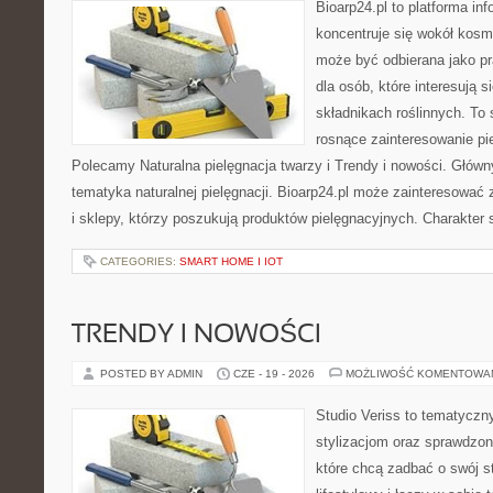
Bioarp24.pl to platforma in
koncentruje się wokół kosm
może być odbierana jako pr
dla osób, które interesują 
składnikach roślinnych. To 
rosnące zainteresowanie pie
Polecamy Naturalna pielęgnacja twarzy i Trendy i nowości. Głów
tematyka naturalnej pielęgnacji. Bioarp24.pl może zainteresować
i sklepy, którzy poszukują produktów pielęgnacyjnych. Charakter s
CATEGORIES:
SMART HOME I IOT
TRENDY I NOWOŚCI
POSTED BY ADMIN
CZE - 19 - 2026
MOŻLIWOŚĆ KOMENTOWA
Studio Veriss to tematyczn
stylizacjom oraz sprawdz
które chcą zadbać o swój s