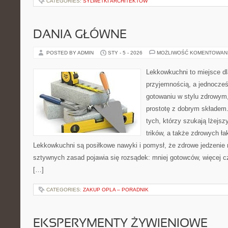
CATEGORIES:
SYLWETKI ARCHITEKTÓW
DANIA GŁÓWNE
POSTED BY ADMIN
STY - 5 - 2026
MOŻLIWOŚĆ KOMENTOWAN
Lekkowkuchni to miejsce dl
przyjemnością, a jednocześn
gotowaniu w stylu zdrowym,
prostotę z dobrym składem.
tych, którzy szukają lżejs
trików, a także zdrowych ł
Lekkowkuchni są posiłkowe nawyki i pomysł, że zdrowe jedzenie
sztywnych zasad pojawia się rozsądek: mniej gotowców, więcej cz
[…]
CATEGORIES:
ZAKUP OPLA – PORADNIK
EKSPERYMENTY ŻYWIENIOWE