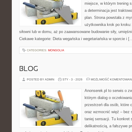
miejsce, w którym trening s
a determinacja jest trakto
plan. Strona powstała z my
użytkownika krok po kroku:
siłowni lub w domu, aż po zaawansowane budowanie siły, umięśnie
Ciekawe kategorie: Dieta wegańska i wegetariańska w sporcie i [
CATEGORIES:
MONGOLIA
BLOG
POSTED BY ADMIN
STY - 3 - 2026
MOŻLIWOŚĆ KOMENTOWAN
Anonserek.pl to serwis o zw
którym dialog o oczekiwani
przestrzeń dla osób, które 
oraz wzmocnić więź – bez s
taniej sensacji. Tu konkret 
delikatnością, a fałszywe p