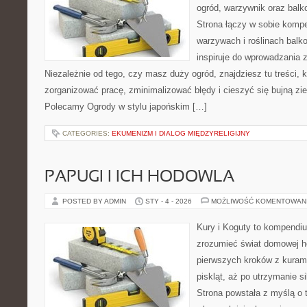
ogród, warzywnik oraz bal
Strona łączy w sobie komp
warzywach i roślinach balk
inspiruje do wprowadzania z
Niezależnie od tego, czy masz duży ogród, znajdziesz tu treści, 
zorganizować pracę, zminimalizować błędy i cieszyć się bujną zi
Polecamy Ogrody w stylu japońskim […]
CATEGORIES:
EKUMENIZM I DIALOG MIĘDZYRELIGIJNY
PAPUGI I ICH HODOWLA
POSTED BY ADMIN
STY - 4 - 2026
MOŻLIWOŚĆ KOMENTOWAN
Kury i Koguty to kompendiu
zrozumieć świat domowej ho
pierwszych kroków z kuram
piskląt, aż po utrzymanie s
Strona powstała z myślą o 