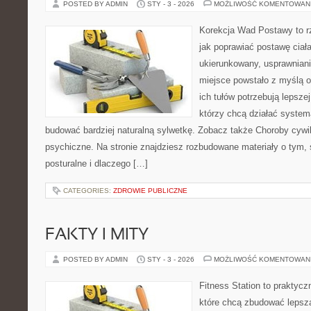
POSTED BY ADMIN
STY - 3 - 2026
MOŻLIWOŚĆ KOMENTOWAN
Korekcja Wad Postawy to r
jak poprawiać postawę ciał
ukierunkowany, usprawnianie
miejsce powstało z myślą o
ich tułów potrzebują lepszej
którzy chcą działać system
budować bardziej naturalną sylwetkę. Zobacz także Choroby cywil
psychiczne. Na stronie znajdziesz rozbudowane materiały o tym, 
posturalne i dlaczego […]
CATEGORIES:
ZDROWIE PUBLICZNE
FAKTY I MITY
POSTED BY ADMIN
STY - 3 - 2026
MOŻLIWOŚĆ KOMENTOWAN
Fitness Station to praktycz
które chcą zbudować lepszą