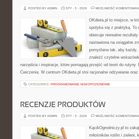
POSTED BY ADMIN
STY - 5 - 2026
MOŻLIWOŚĆ KOMENTOWAN
OKdieta.pl to miejsce, w k
spotyka się z praktyką. To n
obiecuje nierealne rezultaty
nastawiona na osiągalne zm
pomyślana tak, aby każdy, 
znaleźć czytelne wskazówki
narzędzia i inspiracje, które pomagają przejść od teorii do rutyny.
Ćwiczenia. W centrum OKdieta.pl stoi racjonalne odżywianie oraz 
CATEGORIES:
PROGRAMOWANIE NISKOPOZIOMOWE
RECENZJE PRODUKTÓW
POSTED BY ADMIN
STY - 5 - 2026
MOŻLIWOŚĆ KOMENTOWAN
KącikOgrodniczy.pl to zaką
miłośników roślin i zieleni,