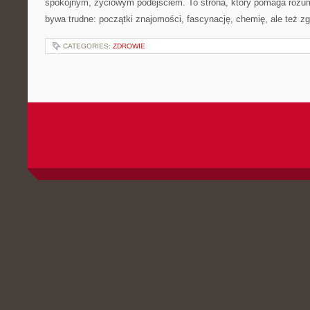
spokojnym, życiowym podejściem. To strona, który pomaga rozum
bywa trudne: początki znajomości, fascynację, chemię, ale też zgr
CATEGORIES:
ZDROWIE