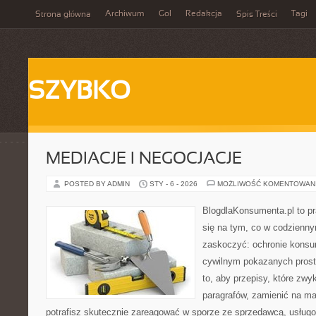
Archiwum
Gol
Redakcja
Tagi
Strona główna
Spis Treści
SZYBKO
MEDIACJE I NEGOCJACJE
POSTED BY ADMIN
STY - 6 - 2026
MOŻLIWOŚĆ KOMENTOWAN
BlogdlaKonsumenta.pl to pr
się na tym, co w codziennym
zaskoczyć: ochronie konsu
cywilnym pokazanych prost
to, aby przepisy, które zwy
paragrafów, zamienić na ma
potrafisz skutecznie zareagować w sporze ze sprzedawcą, usługo