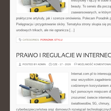
lifestylowy i łączy w sobie
beauty. To serwis dla począ
zaawansowanych, w którym
praktyczne artykuły, jak i szersze omówienia. Polecam Poradnik po
Pielęgnacja i przygotowanie skóry. Tematyka strony skupia się p
urodowych trikach, ale nie ogranicza […]
CATEGORIES:
PORADNIK STYLU
PRAWO I REGULACJE W INTERNEC
POSTED BY ADMIN
CZE - 17 - 2026
MOŻLIWOŚĆ KOMENTOWA
Internat.com.pl to interesuj
oraz wszystkim zagadnienio
codziennym korzystaniem z
być pomocnym miejscem dla
zrozumieć świecie internet
światłowodów, 5G, chmury, 
cyberbezpieczeństwa oraz domowych rozwiązań technologicznych