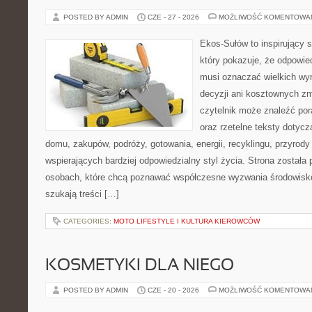
POSTED BY ADMIN
CZE - 27 - 2026
MOŻLIWOŚĆ KOMENTOWA
Ekos-Sułów to inspirujący s
który pokazuje, że odpowie
musi oznaczać wielkich wy
decyzji ani kosztownych zm
czytelnik może znaleźć por
oraz rzetelne teksty dotyc
domu, zakupów, podróży, gotowania, energii, recyklingu, przyrod
wspierających bardziej odpowiedzialny styl życia. Strona została
osobach, które chcą poznawać współczesne wyzwania środowisko
szukają treści […]
CATEGORIES:
MOTO LIFESTYLE I KULTURA KIEROWCÓW
KOSMETYKI DLA NIEGO
POSTED BY ADMIN
CZE - 20 - 2026
MOŻLIWOŚĆ KOMENTOWA