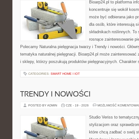
Bioarp24.pl to platforma in
koncentruje się wokół kosm
może być odbierana jako pr
dla osób, które interesują 
składnikach roślinnych. To 
rosnące zainteresowanie pie
Polecamy Naturalna pielęgnacja twarzy i Trendy i nowości. Głów
tematyka naturalnej pielęgnacji. Bioarp24.pl może zainteresować
i sklepy, którzy poszukują produktów pielęgnacyjnych. Charakter s
CATEGORIES:
SMART HOME I IOT
TRENDY I NOWOŚCI
POSTED BY ADMIN
CZE - 19 - 2026
MOŻLIWOŚĆ KOMENTOWA
Studio Veriss to tematyczn
stylizacjom oraz sprawdz
które chcą zadbać o swój s