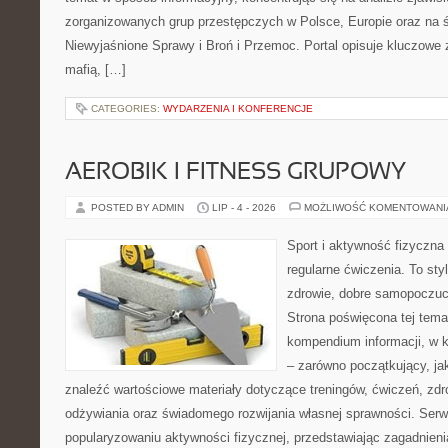
zorganizowanych grup przestępczych w Polsce, Europie oraz na 
Niewyjaśnione Sprawy i Broń i Przemoc. Portal opisuje kluczowe
mafią, […]
CATEGORIES:
WYDARZENIA I KONFERENCJE
AEROBIK I FITNESS GRUPOWY
POSTED BY ADMIN
LIP - 4 - 2026
MOŻLIWOŚĆ KOMENTOWAN
Sport i aktywność fizyczna 
regularne ćwiczenia. To sty
zdrowie, dobre samopoczuci
Strona poświęcona tej tem
kompendium informacji, w k
– zarówno początkujący, j
znaleźć wartościowe materiały dotyczące treningów, ćwiczeń, zdr
odżywiania oraz świadomego rozwijania własnej sprawności. Serwi
popularyzowaniu aktywności fizycznej, przedstawiając zagadnien