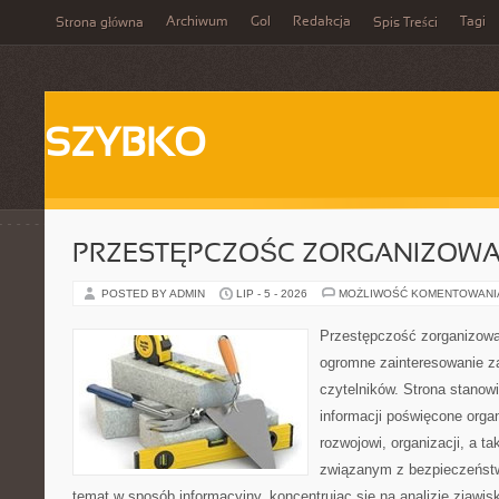
Archiwum
Gol
Redakcja
Tagi
Strona główna
Spis Treści
SZYBKO
PRZESTĘPCZOŚC ZORGANIZOW
POSTED BY ADMIN
LIP - 5 - 2026
MOŻLIWOŚĆ KOMENTOWAN
Przestępczość zorganizowan
ogromne zainteresowanie za
czytelników. Strona stano
informacji poświęcone orga
rozwojowi, organizacji, a 
związanym z bezpieczeństw
temat w sposób informacyjny, koncentrując się na analizie zjawis