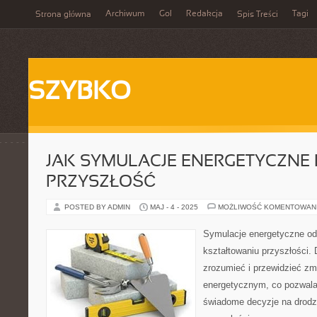
Archiwum
Gol
Redakcja
Tagi
Strona główna
Spis Treści
SZYBKO
JAK SYMULACJE ENERGETYCZNE 
PRZYSZŁOŚĆ
POSTED BY ADMIN
MAJ - 4 - 2025
MOŻLIWOŚĆ KOMENTOWAN
Symulacje energetyczne od
kształtowaniu przyszłości.
zrozumieć i przewidzieć zm
energetycznym, co pozwal
świadome decyzje na drod