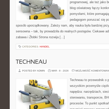
programowej, ale też jako 
blog oświatowy łączy konkr
pomysłami, które pomagają 
pedagogom poruszać się po
sposób uporządkowany. Zależy nam, aby nauka była bardziej przy
sensowna – tak, by prowadziła do realnych postępów. Ciekawe ad
zabawa i Źłobki Strona rozwija […]
CATEGORIES:
HANDEL
TECHNEAU
POSTED BY ADMIN
MAR - 8 - 2026
MOŻLIWOŚĆ KOMENTOWAN
Techneau to przewodnik o 
wszystkim przemyśle ciężki
napędza: narzędziach, siec
sterowaniu, transporcie, B
procesów. To punkt spotkań