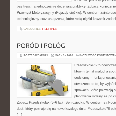
rozumieć procesy przemysł
bez treści, a jednocześnie doceniają praktykę. Zobacz koniecznie
Przemysł Motoryzacyjny (Pojazdy ciężkie). W centrum zainteresow
technologiczny oraz urządzenia, które robią ciężki kawałek zadan
CATEGORIES:
FILETYPES
PORÓD I POŁÓG
POSTED BY ADMIN
MAR - 6 - 2026
MOŻLIWOŚĆ KOMENTOWAN
Przedszkole76 to nowoczesn
którym temat malucha spot
codziennym funkcjonowani
stworzone po to, by wyjaśni
sprawach, które pojawiają s
planowania rodziny aż po c
Zobacz Przedszkolak (3–6 lat) i Sen dziecka. W centrum są Poci
duet, który poznaje się na nowo każdego dnia. Przedszkole76 po
[…]