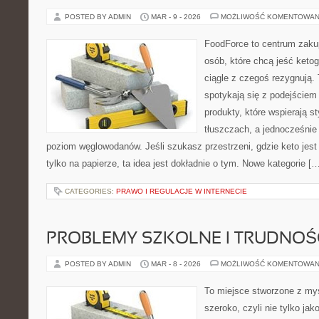
POSTED BY ADMIN
MAR - 9 - 2026
MOŻLIWOŚĆ KOMENTOWAN
FoodForce to centrum zaku
osób, które chcą jeść keto
ciągle z czegoś rezygnują.
spotykają się z podejściem
produkty, które wspierają s
tłuszczach, a jednocześnie
poziom węglowodanów. Jeśli szukasz przestrzeni, gdzie keto jest 
tylko na papierze, ta idea jest dokładnie o tym. Nowe kategorie [
CATEGORIES:
PRAWO I REGULACJE W INTERNECIE
PROBLEMY SZKOLNE I TRUDNOŚ
POSTED BY ADMIN
MAR - 8 - 2026
MOŻLIWOŚĆ KOMENTOWAN
To miejsce stworzone z myś
szeroko, czyli nie tylko jak