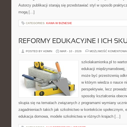
Autorzy publikacji starają się przedstawiać styl w sposób praktyc
mogą […]
CATEGORIES:
KAWA W BIZNESIE
REFORMY EDUKACYJNE I ICH SKU
POSTED BY ADMIN
MAR - 10 - 2026
MOŻLIWOŚĆ KOMENTOWA
szkolakamionka.pl to wart
edukacji międzynarodowej, 
może być przestrzenią odkr
w którym wiedza o nauce ni
perspektywie, lecz prowadz
sposoby kształcenia obecne
skupia się na tematach związanych z programami wymiany ucznio
zagadnieniach takich jak szkolnictwo w kontekście społecznym, e
edukacja domowa, modele szkolnictwa w różnych krajach […]