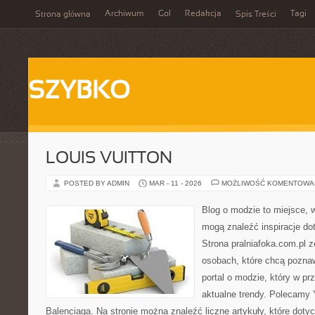
Archiwum
Gol
Redakcja
Tagi
Strona główna
Spis Treści
SZYBKO
LOUIS VUITTON
POSTED BY ADMIN
MAR - 11 - 2026
MOŻLIWOŚĆ KOMENTOWA
Blog o modzie to miejsce, w
mogą znaleźć inspiracje d
Strona pralniafoka.com.pl 
osobach, które chcą pozna
portal o modzie, który w p
aktualne trendy. Polecamy 
Balenciaga. Na stronie można znaleźć liczne artykuły, które dotycz