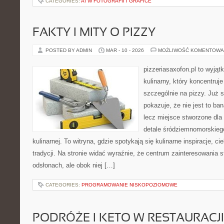
CATEGORIES:
AI W FOTOGRAFII I GRAFICE
FAKTY I MITY O PIZZY
POSTED BY ADMIN
MAR - 10 - 2026
MOŻLIWOŚĆ KOMENTOWA
pizzeriasaxofon.pl to wyjąt
kulinarny, który koncentruje
szczególnie na pizzy. Już 
pokazuje, że nie jest to ba
lecz miejsce stworzone dla
detale śródziemnomorskieg
kulinarnej. To witryna, gdzie spotykają się kulinarne inspiracje, c
tradycji. Na stronie widać wyraźnie, że centrum zainteresowania s
odsłonach, ale obok niej […]
CATEGORIES:
PROGRAMOWANIE NISKOPOZIOMOWE
PODRÓŻE I KETO W RESTAURACJI