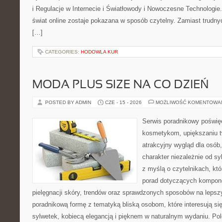
i Regulacje w Internecie i Światłowody i Nowoczesne Technologie
świat online zostaje pokazana w sposób czytelny. Zamiast trudnyc
[…]
CATEGORIES:
HODOWLA KUR
MODA PLUS SIZE NA CO DZIEŃ
POSTED BY ADMIN
CZE - 15 - 2026
MOŻLIWOŚĆ KOMENTOWA
Serwis poradnikowy poświęc
kosmetykom, upiększaniu 
atrakcyjny wygląd dla osób
charakter niezależnie od sy
z myślą o czytelnikach, kt
porad dotyczących kompon
pielęgnacji skóry, trendów oraz sprawdzonych sposobów na lepsz
poradnikową formę z tematyką bliską osobom, które interesują si
sylwetek, kobiecą elegancją i pięknem w naturalnym wydaniu. P