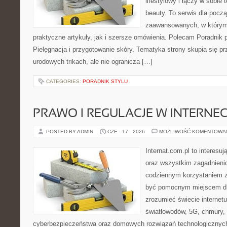
lifestylowy i łączy w sobie
beauty. To serwis dla począ
zaawansowanych, w którym
praktyczne artykuły, jak i szersze omówienia. Polecam Poradnik po
Pielęgnacja i przygotowanie skóry. Tematyka strony skupia się p
urodowych trikach, ale nie ogranicza […]
CATEGORIES:
PORADNIK STYLU
PRAWO I REGULACJE W INTERNEC
POSTED BY ADMIN
CZE - 17 - 2026
MOŻLIWOŚĆ KOMENTOWA
Internat.com.pl to interesuj
oraz wszystkim zagadnienio
codziennym korzystaniem z
być pomocnym miejscem dla
zrozumieć świecie internet
światłowodów, 5G, chmury, 
cyberbezpieczeństwa oraz domowych rozwiązań technologicznych