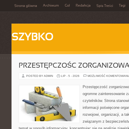
Archiwum
Gol
Redakcja
Tagi
Strona główna
Spis Treści
SZYBKO
PRZESTĘPCZOŚC ZORGANIZOW
POSTED BY ADMIN
LIP - 5 - 2026
MOŻLIWOŚĆ KOMENTOWAN
Przestępczość zorganizowan
ogromne zainteresowanie za
czytelników. Strona stano
informacji poświęcone orga
rozwojowi, organizacji, a 
związanym z bezpieczeństw
temat w sposób informacyjny, koncentrując się na analizie zjawis