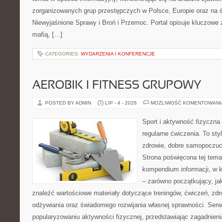
zorganizowanych grup przestępczych w Polsce, Europie oraz na 
Niewyjaśnione Sprawy i Broń i Przemoc. Portal opisuje kluczowe
mafią, […]
CATEGORIES:
WYDARZENIA I KONFERENCJE
AEROBIK I FITNESS GRUPOWY
POSTED BY ADMIN
LIP - 4 - 2026
MOŻLIWOŚĆ KOMENTOWAN
Sport i aktywność fizyczna 
regularne ćwiczenia. To sty
zdrowie, dobre samopoczuci
Strona poświęcona tej tem
kompendium informacji, w k
– zarówno początkujący, j
znaleźć wartościowe materiały dotyczące treningów, ćwiczeń, zdr
odżywiania oraz świadomego rozwijania własnej sprawności. Serwi
popularyzowaniu aktywności fizycznej, przedstawiając zagadnien