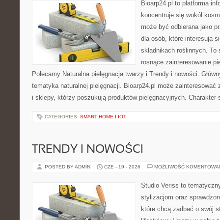
Bioarp24.pl to platforma in
koncentruje się wokół kosm
może być odbierana jako pr
dla osób, które interesują 
składnikach roślinnych. To 
rosnące zainteresowanie pie
Polecamy Naturalna pielęgnacja twarzy i Trendy i nowości. Głów
tematyka naturalnej pielęgnacji. Bioarp24.pl może zainteresować
i sklepy, którzy poszukują produktów pielęgnacyjnych. Charakter s
CATEGORIES:
SMART HOME I IOT
TRENDY I NOWOŚCI
POSTED BY ADMIN
CZE - 19 - 2026
MOŻLIWOŚĆ KOMENTOWA
Studio Veriss to tematyczn
stylizacjom oraz sprawdz
które chcą zadbać o swój s