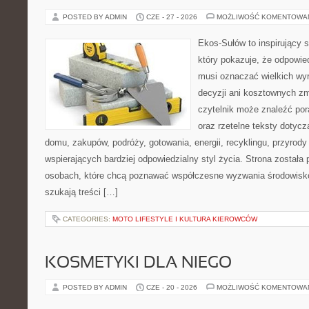
POSTED BY ADMIN
CZE - 27 - 2026
MOŻLIWOŚĆ KOMENTOWA
Ekos-Sułów to inspirujący s
który pokazuje, że odpowie
musi oznaczać wielkich wy
decyzji ani kosztownych zm
czytelnik może znaleźć por
oraz rzetelne teksty dotyc
domu, zakupów, podróży, gotowania, energii, recyklingu, przyrod
wspierających bardziej odpowiedzialny styl życia. Strona została
osobach, które chcą poznawać współczesne wyzwania środowisko
szukają treści […]
CATEGORIES:
MOTO LIFESTYLE I KULTURA KIEROWCÓW
KOSMETYKI DLA NIEGO
POSTED BY ADMIN
CZE - 20 - 2026
MOŻLIWOŚĆ KOMENTOWA