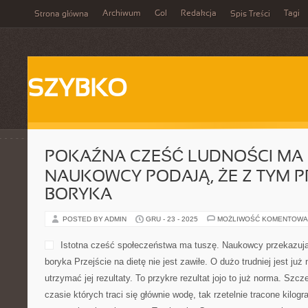
Archiwum
Gol
Redakcja
Tagi
Strona główna
Spis Treści
SZYBKO
POKAŹNA CZEŚĆ LUDNOŚCI MA
NAUKOWCY PODAJĄ, ŻE Z TYM 
BORYKA
POSTED BY ADMIN
GRU - 23 - 2025
MOŻLIWOŚĆ KOMENTOWA
Istotna cześć społeczeństwa ma tuszę. Naukowcy przekazuj
boryka Przejście na dietę nie jest zawiłe. O dużo trudniej jest już
utrzymać jej rezultaty. To przykre rezultat jojo to już norma. Szcz
czasie których traci się głównie wodę, tak rzetelnie tracone kilo