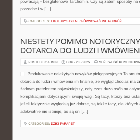
powracają – bezglutenowe Tarchomin. Czy są zatem sposoby na 
porządne i w […]
CATEGORIES:
EKOTURYSTYKA I ZRÓWNOWAŻONE PODRÓŻE
NIESTETY POMIMO NOTORYCZN
DOTARCIA DO LUDZI I WMÓWIENI
POSTED BY ADMIN
GRU - 23 - 2025
MOŻLIWOŚĆ KOMENTOWA
Produkowanie należytych nawyków pielęgnacyjnych To smutn
dotarcia do ludzi i wmówienia im finalnie, że wygląd chociaż ma z
żadnym pretekstem najważniejszy, cały czas dużo osób na całym
komplikacjami dotyczącymi swojej wagi. Są tacy, którzy bez ust
jeżeli faktycznie wyglądają już dobrze, są także tacy, dla któryc
adekwatnie nie istnieje, bo są oni […]
CATEGORIES:
DZIKI PARAPET