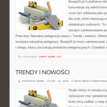
Bioarp24.pl to platforma in
koncentruje się wokół kosm
może być odbierana jako pr
dla osób, które interesują 
składnikach roślinnych. To 
rosnące zainteresowanie pie
Polecamy Naturalna pielęgnacja twarzy i Trendy i nowości. Głów
tematyka naturalnej pielęgnacji. Bioarp24.pl może zainteresować
i sklepy, którzy poszukują produktów pielęgnacyjnych. Charakter s
CATEGORIES:
SMART HOME I IOT
TRENDY I NOWOŚCI
POSTED BY ADMIN
CZE - 19 - 2026
MOŻLIWOŚĆ KOMENTOWA
Studio Veriss to tematyczn
stylizacjom oraz sprawdz
które chcą zadbać o swój s