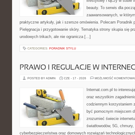
lifestylowy i łączy w sobie
beauty. To serwis dla począ
zaawansowanych, w którym
praktyczne artykuły, jak i szersze omówienia. Polecam Poradnik po
Pielęgnacja i przygotowanie skóry. Tematyka strony skupia się p
urodowych trikach, ale nie ogranicza […]
CATEGORIES:
PORADNIK STYLU
PRAWO I REGULACJE W INTERNEC
POSTED BY ADMIN
CZE - 17 - 2026
MOŻLIWOŚĆ KOMENTOWA
Internat.com.pl to interesuj
oraz wszystkim zagadnienio
codziennym korzystaniem z
być pomocnym miejscem dla
zrozumieć świecie internet
światłowodów, 5G, chmury, 
cyberbezpieczeństwa oraz domowych rozwiązań technologicznych