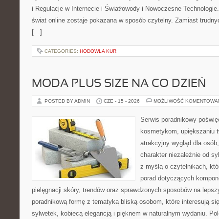
i Regulacje w Internecie i Światłowody i Nowoczesne Technologie
świat online zostaje pokazana w sposób czytelny. Zamiast trudnyc
[…]
CATEGORIES:
HODOWLA KUR
MODA PLUS SIZE NA CO DZIEŃ
POSTED BY ADMIN
CZE - 15 - 2026
MOŻLIWOŚĆ KOMENTOWA
Serwis poradnikowy poświęc
kosmetykom, upiększaniu 
atrakcyjny wygląd dla osób
charakter niezależnie od sy
z myślą o czytelnikach, kt
porad dotyczących kompon
pielęgnacji skóry, trendów oraz sprawdzonych sposobów na lepsz
poradnikową formę z tematyką bliską osobom, które interesują si
sylwetek, kobiecą elegancją i pięknem w naturalnym wydaniu. P