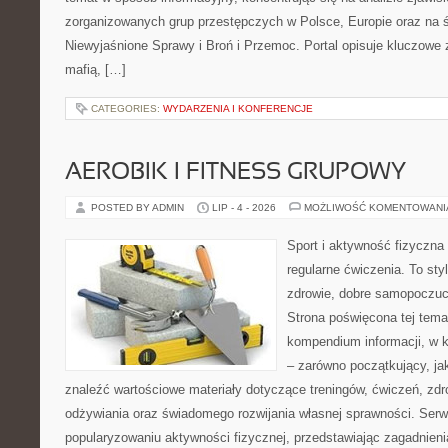
zorganizowanych grup przestępczych w Polsce, Europie oraz na 
Niewyjaśnione Sprawy i Broń i Przemoc. Portal opisuje kluczowe
mafią, […]
CATEGORIES:
WYDARZENIA I KONFERENCJE
AEROBIK I FITNESS GRUPOWY
POSTED BY ADMIN
LIP - 4 - 2026
MOŻLIWOŚĆ KOMENTOWAN
Sport i aktywność fizyczna 
regularne ćwiczenia. To sty
zdrowie, dobre samopoczuci
Strona poświęcona tej tem
kompendium informacji, w k
– zarówno początkujący, j
znaleźć wartościowe materiały dotyczące treningów, ćwiczeń, zdr
odżywiania oraz świadomego rozwijania własnej sprawności. Serwi
popularyzowaniu aktywności fizycznej, przedstawiając zagadnien