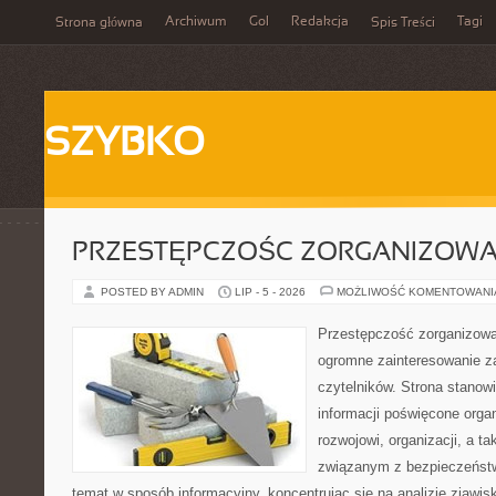
Archiwum
Gol
Redakcja
Tagi
Strona główna
Spis Treści
SZYBKO
PRZESTĘPCZOŚC ZORGANIZOW
POSTED BY ADMIN
LIP - 5 - 2026
MOŻLIWOŚĆ KOMENTOWAN
Przestępczość zorganizowan
ogromne zainteresowanie za
czytelników. Strona stano
informacji poświęcone orga
rozwojowi, organizacji, a 
związanym z bezpieczeństw
temat w sposób informacyjny, koncentrując się na analizie zjawis