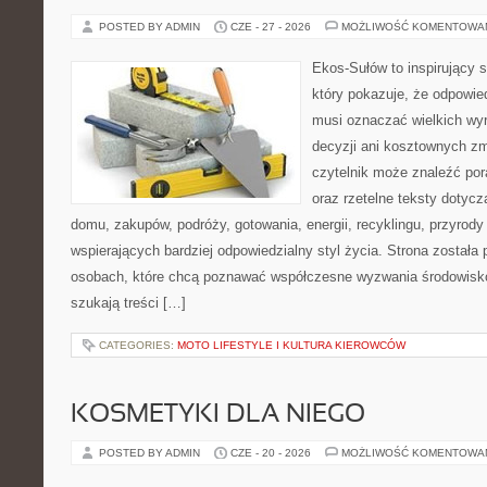
POSTED BY ADMIN
CZE - 27 - 2026
MOŻLIWOŚĆ KOMENTOWA
Ekos-Sułów to inspirujący s
który pokazuje, że odpowie
musi oznaczać wielkich wy
decyzji ani kosztownych zm
czytelnik może znaleźć por
oraz rzetelne teksty dotyc
domu, zakupów, podróży, gotowania, energii, recyklingu, przyrod
wspierających bardziej odpowiedzialny styl życia. Strona została
osobach, które chcą poznawać współczesne wyzwania środowisko
szukają treści […]
CATEGORIES:
MOTO LIFESTYLE I KULTURA KIEROWCÓW
KOSMETYKI DLA NIEGO
POSTED BY ADMIN
CZE - 20 - 2026
MOŻLIWOŚĆ KOMENTOWA