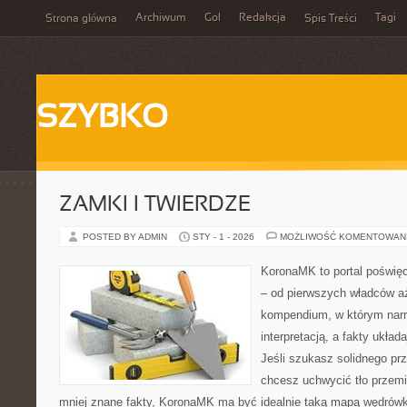
Archiwum
Gol
Redakcja
Tagi
Strona główna
Spis Treści
SZYBKO
ZAMKI I TWIERDZE
POSTED BY ADMIN
STY - 1 - 2026
MOŻLIWOŚĆ KOMENTOWAN
KoronaMK to portal poświęc
– od pierwszych władców a
kompendium, w którym narr
interpretacją, a fakty układ
Jeśli szukasz solidnego pr
chcesz uchwycić tło przemi
mniej znane fakty, KoronaMK ma być idealnie taką mapą wędrówk