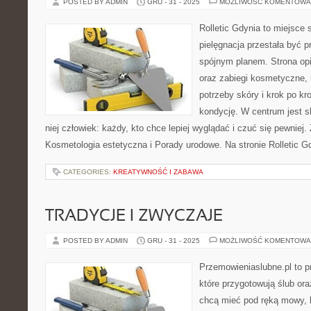
POSTED BY ADMIN
GRU - 31 - 2025
MOŻLIWOŚĆ KOMENTOWA
Rolletic Gdynia to miejsce
pielęgnacja przestała być p
spójnym planem. Strona opi
oraz zabiegi kosmetyczne,
potrzeby skóry i krok po k
kondycję. W centrum jest s
niej człowiek: każdy, kto chce lepiej wyglądać i czuć się pewniej
Kosmetologia estetyczna i Porady urodowe. Na stronie Rolletic G
CATEGORIES:
KREATYWNOŚĆ I ZABAWA
TRADYCJE I ZWYCZAJE
POSTED BY ADMIN
GRU - 31 - 2025
MOŻLIWOŚĆ KOMENTOWA
Przemowieniaslubne.pl to p
które przygotowują ślub ora
chcą mieć pod ręką mowy, l