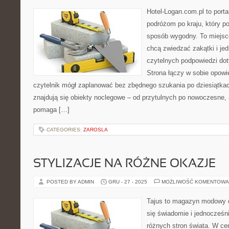
Hotel-Logan.com.pl to port
podróżom po kraju, który p
sposób wygodny. To miejsce 
chcą zwiedzać zakątki i je
czytelnych podpowiedzi do
Strona łączy w sobie opowi
czytelnik mógł zaplanować bez zbędnego szukania po dziesiątka
znajdują się obiekty noclegowe – od przytulnych po nowoczesne,
pomaga […]
CATEGORIES:
ZAROSLA
STYLIZACJE NA RÓŻNE OKAZJE
POSTED BY ADMIN
GRU - 27 - 2025
MOŻLIWOŚĆ KOMENTOWA
Tajus to magazyn modowy d
się świadomie i jednocześn
różnych stron świata. W cen