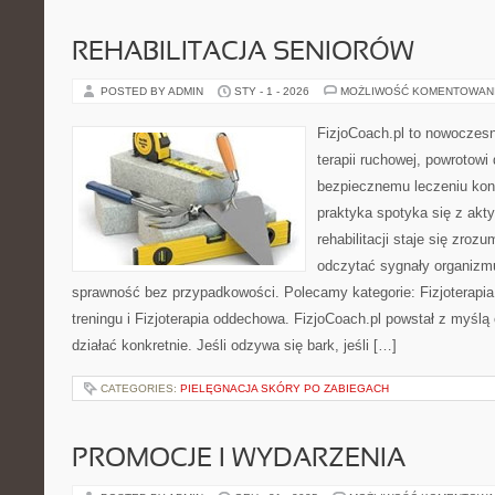
REHABILITACJA SENIORÓW
POSTED BY ADMIN
STY - 1 - 2026
MOŻLIWOŚĆ KOMENTOWAN
FizjoCoach.pl to nowoczes
terapii ruchowej, powrotowi
bezpiecznemu leczeniu kont
praktyka spotyka się z akt
rehabilitacji staje się zroz
odczytać sygnały organizm
sprawność bez przypadkowości. Polecamy kategorie: Fizjoterapia 
treningu i Fizjoterapia oddechowa. FizjoCoach.pl powstał z myślą
działać konkretnie. Jeśli odzywa się bark, jeśli […]
CATEGORIES:
PIELĘGNACJA SKÓRY PO ZABIEGACH
PROMOCJE I WYDARZENIA