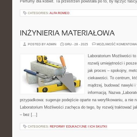
Perfumy dla kobiet. Ta przestrzeń powstała po to, by łączyć fasc
CATEGORIES:
ALFA ROMEO
INŻYNIERIA MATERIAŁOWA
POSTED BY ADMIN
GRU - 28 - 2025
MOŻLIWOŚĆ KOMENTOWA
Laboratorium Możliwości to
rozwój umiejętności i posz
jak proces – spokojny, met
ciekawości. To centrum, kt
mądrzej, budować nawyki i 
informacją. Nazwa „Laborato
przypadkowa: sugeruje podejście oparte na weryfikowaniu, a nie 
Laboratorium Możliwości zachęca do tego, by rozwój traktować j
– bez […]
CATEGORIES:
REFORMY EDUKACYJNE I ICH SKUTKI