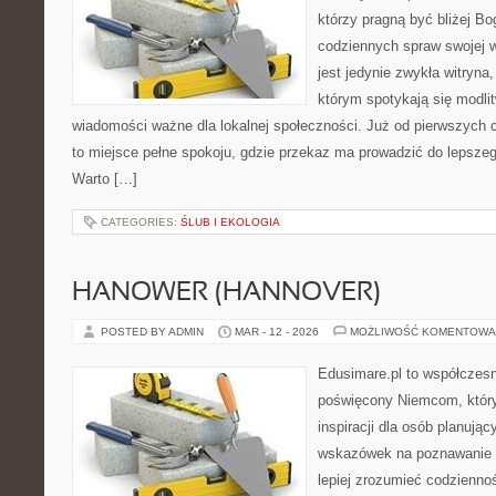
którzy pragną być bliżej Bo
codziennych spraw swojej ws
jest jedynie zwykła witryn
którym spotykają się modlit
wiadomości ważne dla lokalnej społeczności. Już od pierwszych 
to miejsce pełne spokoju, gdzie przekaz ma prowadzić do lepszeg
Warto […]
CATEGORIES:
ŚLUB I EKOLOGIA
HANOWER (HANNOVER)
POSTED BY ADMIN
MAR - 12 - 2026
MOŻLIWOŚĆ KOMENTOWA
Edusimare.pl to współczesn
poświęcony Niemcom, który
inspiracji dla osób planuj
wskazówek na poznawanie 
lepiej zrozumieć codzienno