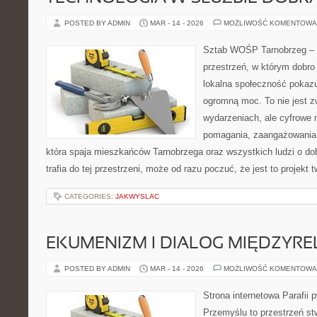
POSTED BY ADMIN
MAR - 14 - 2026
MOŻLIWOŚĆ KOMENTOWA
Sztab WOŚP Tarnobrzeg – G
przestrzeń, w którym dobro
lokalna społeczność pokazu
ogromną moc. To nie jest z
wydarzeniach, ale cyfrowe 
pomagania, zaangażowania 
która spaja mieszkańców Tarnobrzega oraz wszystkich ludzi o dob
trafia do tej przestrzeni, może od razu poczuć, że jest to projekt 
CATEGORIES:
JAKWYSLAC
EKUMENIZM I DIALOG MIĘDZYREL
POSTED BY ADMIN
MAR - 14 - 2026
MOŻLIWOŚĆ KOMENTOWA
Strona internetowa Parafii 
Przemyślu to przestrzeń st