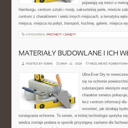
pojawiają się treści o metro
Hamburgu, centrum sztuki i mody, saksońskiej perle, mieście z
centrum z charakterem i wielu innych miejscach, a tematyka wpi
miejsca, miejsca na pobyt, transport, kuchnię, galerie, miejsca 
CATEGORIES:
PRZYNĘTY I ZANĘTY
MATERIAŁY BUDOWLANE I ICH W
POSTED BY ADMIN
MAR - 11 - 2026
MOŻLIWOŚĆ KOMENTOWA
Ultra-Ever Dry to nowoczesn
się na ochronie powierzchni
substancjami oleistymi or
charakter serwisu pokazuje,
lecz centrum informacji dla 
rozumieć, jak działają hydr
rozwiązania ochronne. To serwis, w której technologia spotyka si
wiedza zostaje podana w sposób przystępny zarówno dla fachowcó