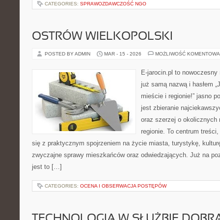
CATEGORIES:
SPRAWOZDAWCZOŚĆ NGO
OSTRÓW WIELKOPOLSKI
POSTED BY ADMIN
MAR - 15 - 2026
MOŻLIWOŚĆ KOMENTOWA
E-jarocin.pl to nowoczesny
już samą nazwą i hasłem „J
mieście i regionie!” jasno 
jest zbieranie najciekawszy
oraz szerzej o okolicznych
regionie. To centrum treści
się z praktycznym spojrzeniem na życie miasta, turystykę, kulturę,
zwyczajne sprawy mieszkańców oraz odwiedzających. Już na pozi
jest to […]
CATEGORIES:
OCENA I OBSERWACJA POSTĘPÓW
TECHNOLOGIA W SŁUŻBIE DOBR