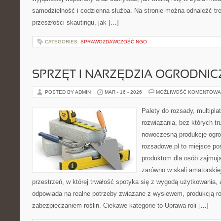
samodzielność i codzienna służba. Na stronie można odnaleźć tr
przeszłości skautingu, jak […]
CATEGORIES:
SPRAWOZDAWCZOŚĆ NGO
SPRZĘT I NARZĘDZIA OGRODNIC
POSTED BY ADMIN
MAR - 16 - 2026
MOŻLIWOŚĆ KOMENTOWA
Palety do rozsady, multiplat
rozwiązania, bez których t
nowoczesną produkcję ogrod
rozsadowe.pl to miejsce p
produktom dla osób zajmują
zarówno w skali amatorskiej,
przestrzeń, w której trwałość spotyka się z wygodą użytkowania, 
odpowiada na realne potrzeby związane z wysiewem, produkcją r
zabezpieczaniem roślin. Ciekawe kategorie to Uprawa roli […]