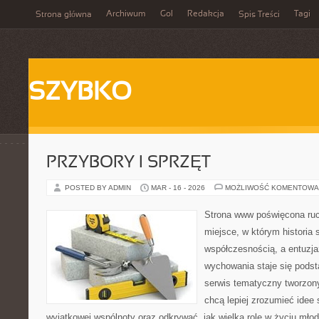
Archiwum
Gol
Redakcja
Tagi
Strona główna
Spis Treści
SZYBKO
PRZYBORY I SPRZĘT
POSTED BY ADMIN
MAR - 16 - 2026
MOŻLIWOŚĆ KOMENTOWA
Strona www poświęcona ruc
miejsce, w którym historia 
współczesnością, a entuzja
wychowania staje się podst
serwis tematyczny tworzon
chcą lepiej zrozumieć idee
wyjątkowej wspólnoty oraz odkrywać, jak wielką rolę w życiu młod