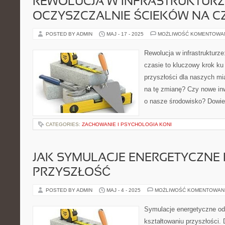
REWOLUCJA W INFRASTRUKTURZ
OCZYSZCZALNIE ŚCIEKÓW NA C
POSTED BY ADMIN
MAJ - 17 - 2025
MOŻLIWOŚĆ KOMENTOWA
Rewolucja w infrastrukturz
czasie to kluczowy krok ku
przyszłości dla naszych mi
na tę zmianę? Czy nowe i
o nasze środowisko? Dowied
CATEGORIES:
ZACHOWANIE I PSYCHOLOGIA KONI
JAK SYMULACJE ENERGETYCZNE 
PRZYSZŁOŚĆ
POSTED BY ADMIN
MAJ - 4 - 2025
MOŻLIWOŚĆ KOMENTOWAN
Symulacje energetyczne od
kształtowaniu przyszłości.