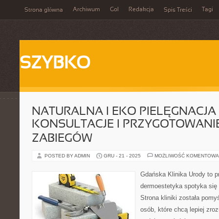
Archiwum
Gol
Redakcja
Tagi
Strona główna
Spis Treści
SZYBKO
NATURALNA I EKO PIELĘGNACJA 
KONSULTACJE I PRZYGOTOWANI
ZABIEGÓW
POSTED BY ADMIN
GRU - 21 - 2025
MOŻLIWOŚĆ KOMENTOWA
Gdańska Klinika Urody to p
dermoestetyka spotyka się z
Strona kliniki została pom
osób, które chcą lepiej zro