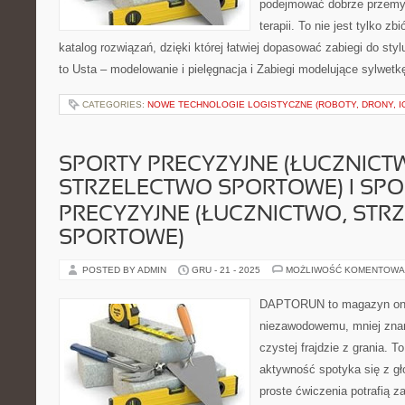
podejmować dobrze przemy
terapii. To nie jest tylko zb
katalog rozwiązań, dzięki której łatwiej dopasować zabiegi do styl
to Usta – modelowanie i pielęgnacja i Zabiegi modelujące sylwet
CATEGORIES:
NOWE TECHNOLOGIE LOGISTYCZNE (ROBOTY, DRONY, I
SPORTY PRECYZYJNE (ŁUCZNICT
STRZELECTWO SPORTOWE) I SPO
PRECYZYJNE (ŁUCZNICTWO, STR
SPORTOWE)
POSTED BY ADMIN
GRU - 21 - 2025
MOŻLIWOŚĆ KOMENTOWA
DAPTORUN to magazyn onli
niezawodowemu, mniej zna
czystej frajdzie z grania. T
aktywność spotyka się z gł
proste ćwiczenia potrafią z