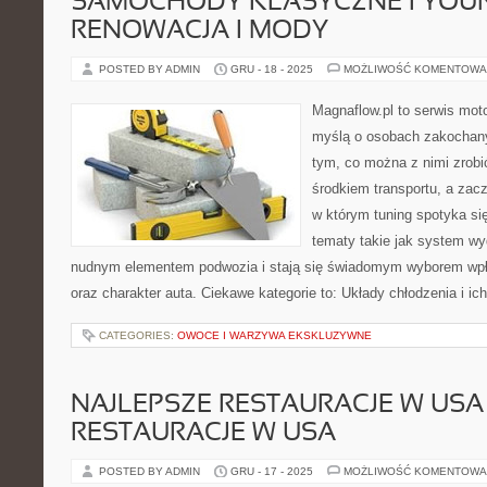
SAMOCHODY KLASYCZNE I YOUN
RENOWACJA I MODY
POSTED BY ADMIN
GRU - 18 - 2025
MOŻLIWOŚĆ KOMENTOWA
Magnaflow.pl to serwis moto
myślą o osobach zakochan
tym, co można z nimi zrobić
środkiem transportu, a zac
w którym tuning spotyka si
tematy takie jak system w
nudnym elementem podwozia i stają się świadomym wyborem wpł
oraz charakter auta. Ciekawe kategorie to: Układy chłodzenia i ic
CATEGORIES:
OWOCE I WARZYWA EKSKLUZYWNE
NAJLEPSZE RESTAURACJE W USA 
RESTAURACJE W USA
POSTED BY ADMIN
GRU - 17 - 2025
MOŻLIWOŚĆ KOMENTOWA