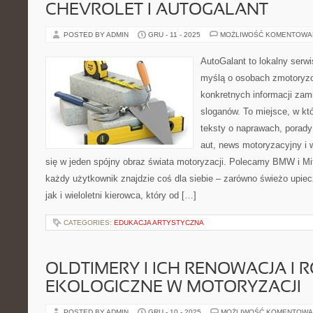
CHEVROLET I AUTOGALANT
POSTED BY ADMIN
GRU - 11 - 2025
MOŻLIWOŚĆ KOMENTOWA
AutoGalant to lokalny serw
myślą o osobach zmotoryzo
konkretnych informacji za
sloganów. To miejsce, w k
teksty o naprawach, porady 
aut, news motoryzacyjny i 
się w jeden spójny obraz świata motoryzacji. Polecamy BMW i Mi
każdy użytkownik znajdzie coś dla siebie – zarówno świeżo upie
jak i wieloletni kierowca, który od […]
CATEGORIES:
EDUKACJA ARTYSTYCZNA
OLDTIMERY I ICH RENOWACJA I 
EKOLOGICZNE W MOTORYZACJI
POSTED BY ADMIN
GRU - 10 - 2025
MOŻLIWOŚĆ KOMENTOWA