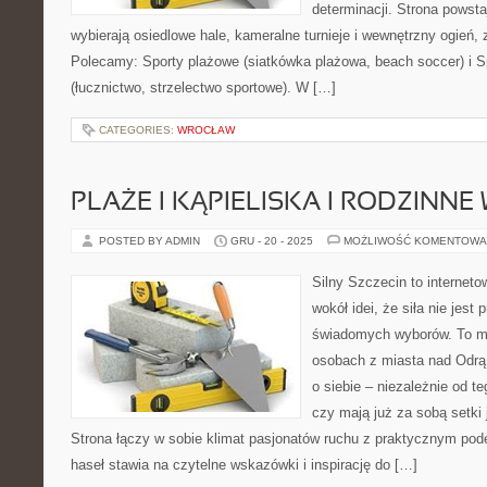
determinacji. Strona powsta
wybierają osiedlowe hale, kameralne turnieje i wewnętrzny ogień, 
Polecamy: Sporty plażowe (siatkówka plażowa, beach soccer) i S
(łucznictwo, strzelectwo sportowe). W […]
CATEGORIES:
WROCŁAW
PLAŻE I KĄPIELISKA I RODZINNE
POSTED BY ADMIN
GRU - 20 - 2025
MOŻLIWOŚĆ KOMENTOWA
Silny Szczecin to internet
wokół idei, że siła nie jest
świadomych wyborów. To mi
osobach z miasta nad Odrą 
o siebie – niezależnie od t
czy mają już za sobą setki
Strona łączy w sobie klimat pasjonatów ruchu z praktycznym pod
haseł stawia na czytelne wskazówki i inspirację do […]