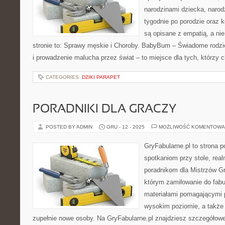
narodzinami dziecka, narod
tygodnie po porodzie oraz k
są opisane z empatią, a ni
stronie to: Sprawy męskie i Choroby. BabyBum – Świadome rodzic
i prowadzenie malucha przez świat – to miejsce dla tych, którzy 
CATEGORIES:
DZIKI PARAPET
PORADNIKI DLA GRACZY
POSTED BY ADMIN
GRU - 12 - 2025
MOŻLIWOŚĆ KOMENTOWA
GryFabularne.pl to strona 
spotkaniom przy stole, re
poradnikom dla Mistrzów Gr
którym zamiłowanie do fabu
materiałami pomagającymi 
wysokim poziomie, a takż
zupełnie nowe osoby. Na GryFabularne.pl znajdziesz szczegółowe 