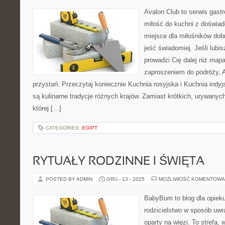
Avalon Club to serwis gast
miłość do kuchni z doświad
miejsce dla miłośników dob
jeść świadomiej. Jeśli lubi
prowadzi Cię dalej niż mapa
zaproszeniem do podróży, Av
przystań. Przeczytaj koniecznie Kuchnia rosyjska i Kuchnia indy
są kulinarne tradycje różnych krajów. Zamiast krótkich, urywanyc
której […]
CATEGORIES:
EGIPT
RYTUAŁY RODZINNE I ŚWIĘTA
POSTED BY ADMIN
GRU - 13 - 2025
MOŻLIWOŚĆ KOMENTOWA
BabyBum to blog dla opiek
rodzicielstwo w sposób uwr
oparty na więzi. To strefa,