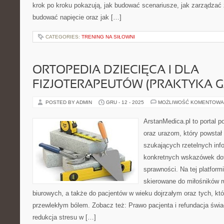
krok po kroku pokazują, jak budować scenariusze, jak zarządzać
budować napięcie oraz jak […]
CATEGORIES:
TRENING NA SIŁOWNI
ORTOPEDIA DZIECIĘCA I DLA
FIZJOTERAPEUTÓW (PRAKTYKA G
POSTED BY ADMIN
GRU - 12 - 2025
MOŻLIWOŚĆ KOMENTOWA
ArstanMedica.pl to portal p
oraz urazom, który powstał
szukających rzetelnych info
konkretnych wskazówek dot
sprawności. Na tej platform
skierowane do miłośników r
biurowych, a także do pacjentów w wieku dojrzałym oraz tych, kt
przewlekłym bólem. Zobacz też: Prawo pacjenta i refundacja świa
redukcja stresu w […]