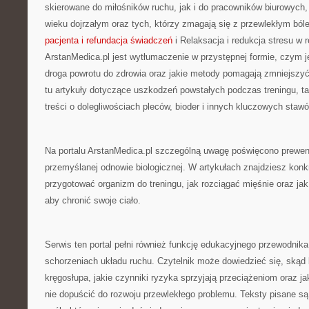
skierowane do miłośników ruchu, jak i do pracowników biurowych,
wieku dojrzałym oraz tych, którzy zmagają się z przewlekłym bó
pacjenta i refundacja świadczeń
i Relaksacja i redukcja stresu w 
ArstanMedica.pl jest wytłumaczenie w przystępnej formie, czym jes
droga powrotu do zdrowia oraz jakie metody pomagają zmniejszyć
tu artykuły dotyczące uszkodzeń powstałych podczas treningu, ta
treści o dolegliwościach pleców, bioder i innych kluczowych staw
Na portalu ArstanMedica.pl szczególną uwagę poświęcono prewen
przemyślanej odnowie biologicznej. W artykułach znajdziesz konk
przygotować organizm do treningu, jak rozciągać mięśnie oraz jak
aby chronić swoje ciało.
Serwis ten portal pełni również funkcję edukacyjnego przewodnik
schorzeniach układu ruchu. Czytelnik może dowiedzieć się, skąd 
kręgosłupa, jakie czynniki ryzyka sprzyjają przeciążeniom oraz 
nie dopuścić do rozwoju przewlekłego problemu. Teksty pisane s