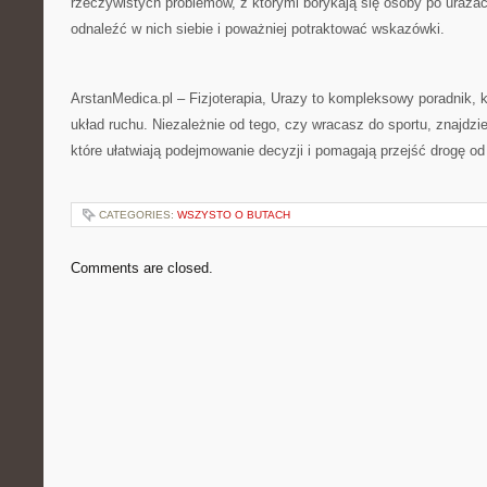
rzeczywistych problemów, z którymi borykają się osoby po urazach
odnaleźć w nich siebie i poważniej potraktować wskazówki.
ArstanMedica.pl – Fizjoterapia, Urazy to kompleksowy poradnik, 
układ ruchu. Niezależnie od tego, czy wracasz do sportu, znajdz
które ułatwiają podejmowanie decyzji i pomagają przejść drogę od
CATEGORIES:
WSZYSTO O BUTACH
Comments are closed.