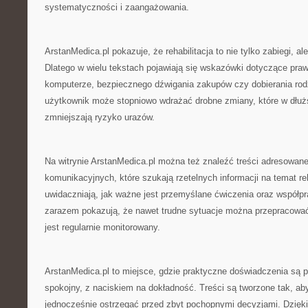
systematyczności i zaangażowania.
ArstanMedica.pl pokazuje, że rehabilitacja to nie tylko zabiegi, a
Dlatego w wielu tekstach pojawiają się wskazówki dotyczące praw
komputerze, bezpiecznego dźwigania zakupów czy dobierania rodz
użytkownik może stopniowo wdrażać drobne zmiany, które w dłuż
zmniejszają ryzyko urazów.
Na witrynie ArstanMedica.pl można też znaleźć treści adresowan
komunikacyjnych, które szukają rzetelnych informacji na temat reha
uwidaczniają, jak ważne jest przemyślane ćwiczenia oraz współpra
zarazem pokazują, że nawet trudne sytuacje można przepracować,
jest regularnie monitorowany.
ArstanMedica.pl to miejsce, gdzie praktyczne doświadczenia są
spokojny, z naciskiem na dokładność. Treści są tworzone tak, ab
jednocześnie ostrzegać przed zbyt pochopnymi decyzjami. Dzięk