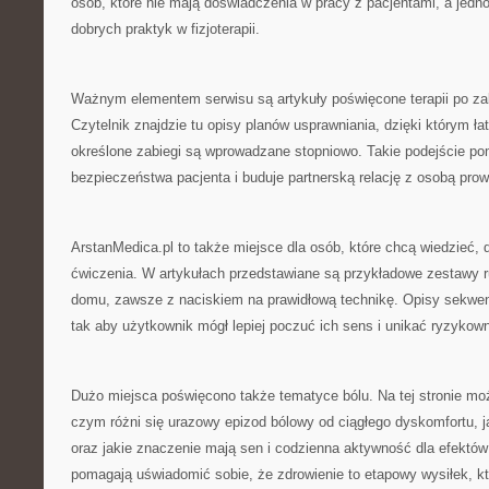
osób, które nie mają doświadczenia w pracy z pacjentami, a jedn
dobrych praktyk w fizjoterapii.
Ważnym elementem serwisu są artykuły poświęcone terapii po za
Czytelnik znajdzie tu opisy planów usprawniania, dzięki którym ła
określone zabiegi są wprowadzane stopniowo. Takie podejście p
bezpieczeństwa pacjenta i buduje partnerską relację z osobą prow
ArstanMedica.pl to także miejsce dla osób, które chcą wiedzieć,
ćwiczenia. W artykułach przedstawiane są przykładowe zestawy
domu, zawsze z naciskiem na prawidłową technikę. Opisy sekwen
tak aby użytkownik mógł lepiej poczuć ich sens i unikać ryzyko
Dużo miejsca poświęcono także tematyce bólu. Na tej stronie mo
czym różni się urazowy epizod bólowy od ciągłego dyskomfortu, j
oraz jakie znaczenie mają sen i codzienna aktywność dla efektów fi
pomagają uświadomić sobie, że zdrowienie to etapowy wysiłek, 