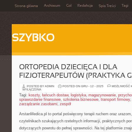
Archiwum
Gol
Redakcja
Tagi
Strona główna
Spis Treści
SZYBKO
ORTOPEDIA DZIECIĘCA I DLA
FIZJOTERAPEUTÓW (PRAKTYKA G
POSTED BY ADMIN
POSTED ON GRU - 12 - 2025
MOŻLIWOŚĆ 
WYŁĄCZONA
Tagi:
koszty
,
łańcuch dostaw
,
logistyka
,
magazynowanie
,
przycho
sprawozdanie finansowe
,
szkolenia biznesowe
,
transport firmowy
zarządzanie zasobami
,
zespół
ArstanMedica.pl to portal poświęcony terapii ruchem oraz urazom,
czytelnikach szukających rzetelnych informacji, praktycznych p
dotyczących powrotu do pełnej sprawności. Na tej platformie znaj