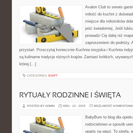
Avalon Club to serwis gast
miłość do kuchni z doświad
miejsce dla miłośników dob
jeść świadomiej. Jeśli lubi
prowadzi Cię dalej niż mapa
zaproszeniem do podróży, Av
przystań. Przeczytaj koniecznie Kuchnia rosyjska i Kuchnia indy
są kulinarne tradycje różnych krajów. Zamiast krótkich, urywanyc
której […]
CATEGORIES:
EGIPT
RYTUAŁY RODZINNE I ŚWIĘTA
POSTED BY ADMIN
GRU - 13 - 2025
MOŻLIWOŚĆ KOMENTOWA
BabyBum to blog dla opiek
rodzicielstwo w sposób uwr
oparty na więzi. To strefa,