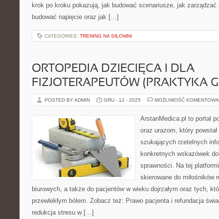
krok po kroku pokazują, jak budować scenariusze, jak zarządzać
budować napięcie oraz jak […]
CATEGORIES:
TRENING NA SIŁOWNI
ORTOPEDIA DZIECIĘCA I DLA
FIZJOTERAPEUTÓW (PRAKTYKA G
POSTED BY ADMIN
GRU - 12 - 2025
MOŻLIWOŚĆ KOMENTOWA
ArstanMedica.pl to portal p
oraz urazom, który powstał
szukających rzetelnych info
konkretnych wskazówek dot
sprawności. Na tej platform
skierowane do miłośników r
biurowych, a także do pacjentów w wieku dojrzałym oraz tych, kt
przewlekłym bólem. Zobacz też: Prawo pacjenta i refundacja świa
redukcja stresu w […]