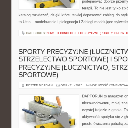
podejmować dobrze przemy
terapii. To nie jest tylko zb
katalog rozwiązań, dzięki której łatwiej dopasować zabiegi do styl
to Usta – modelowanie i pielęgnacja i Zabiegi modelujące sylwet
CATEGORIES:
NOWE TECHNOLOGIE LOGISTYCZNE (ROBOTY, DRONY, I
SPORTY PRECYZYJNE (ŁUCZNICT
STRZELECTWO SPORTOWE) I SPO
PRECYZYJNE (ŁUCZNICTWO, STR
SPORTOWE)
POSTED BY ADMIN
GRU - 21 - 2025
MOŻLIWOŚĆ KOMENTOWA
DAPTORUN to magazyn onli
niezawodowemu, mniej zna
czystej frajdzie z grania. T
aktywność spotyka się z gł
proste ćwiczenia potrafią z