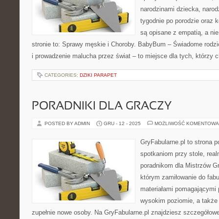
narodzinami dziecka, narod
tygodnie po porodzie oraz k
są opisane z empatią, a ni
stronie to: Sprawy męskie i Choroby. BabyBum – Świadome rodzic
i prowadzenie malucha przez świat – to miejsce dla tych, którzy 
CATEGORIES:
DZIKI PARAPET
PORADNIKI DLA GRACZY
POSTED BY ADMIN
GRU - 12 - 2025
MOŻLIWOŚĆ KOMENTOWA
GryFabularne.pl to strona 
spotkaniom przy stole, re
poradnikom dla Mistrzów Gr
którym zamiłowanie do fabu
materiałami pomagającymi 
wysokim poziomie, a takż
zupełnie nowe osoby. Na GryFabularne.pl znajdziesz szczegółowe 