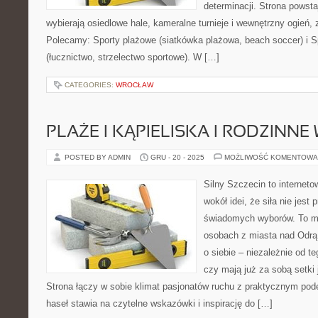
determinacji. Strona powsta
wybierają osiedlowe hale, kameralne turnieje i wewnętrzny ogień, 
Polecamy: Sporty plażowe (siatkówka plażowa, beach soccer) i S
(łucznictwo, strzelectwo sportowe). W […]
CATEGORIES:
WROCŁAW
PLAŻE I KĄPIELISKA I RODZINNE
POSTED BY ADMIN
GRU - 20 - 2025
MOŻLIWOŚĆ KOMENTOWA
Silny Szczecin to internet
wokół idei, że siła nie jest
świadomych wyborów. To mi
osobach z miasta nad Odrą 
o siebie – niezależnie od t
czy mają już za sobą setki
Strona łączy w sobie klimat pasjonatów ruchu z praktycznym pod
haseł stawia na czytelne wskazówki i inspirację do […]