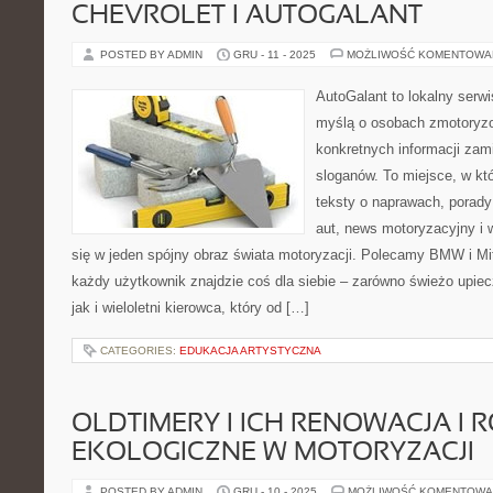
CHEVROLET I AUTOGALANT
POSTED BY ADMIN
GRU - 11 - 2025
MOŻLIWOŚĆ KOMENTOWA
AutoGalant to lokalny serw
myślą o osobach zmotoryzo
konkretnych informacji za
sloganów. To miejsce, w k
teksty o naprawach, porady 
aut, news motoryzacyjny i 
się w jeden spójny obraz świata motoryzacji. Polecamy BMW i Mi
każdy użytkownik znajdzie coś dla siebie – zarówno świeżo upie
jak i wieloletni kierowca, który od […]
CATEGORIES:
EDUKACJA ARTYSTYCZNA
OLDTIMERY I ICH RENOWACJA I 
EKOLOGICZNE W MOTORYZACJI
POSTED BY ADMIN
GRU - 10 - 2025
MOŻLIWOŚĆ KOMENTOWA