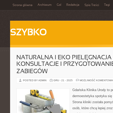
Archiwum
Gol
Redakcja
Tagi
Strona główna
Spis Treści
SZYBKO
NATURALNA I EKO PIELĘGNACJA 
KONSULTACJE I PRZYGOTOWANI
ZABIEGÓW
POSTED BY ADMIN
GRU - 21 - 2025
MOŻLIWOŚĆ KOMENTOWA
Gdańska Klinika Urody to p
dermoestetyka spotyka się z
Strona kliniki została pom
osób, które chcą lepiej zro