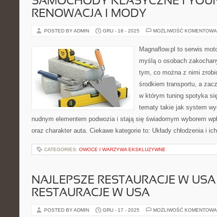
SAMOCHODY KLASYCZNE I YOUN
RENOWACJA I MODY
POSTED BY ADMIN
GRU - 18 - 2025
MOŻLIWOŚĆ KOMENTOWA
Magnaflow.pl to serwis moto
myślą o osobach zakochan
tym, co można z nimi zrobić
środkiem transportu, a zac
w którym tuning spotyka si
tematy takie jak system w
nudnym elementem podwozia i stają się świadomym wyborem wpł
oraz charakter auta. Ciekawe kategorie to: Układy chłodzenia i ic
CATEGORIES:
OWOCE I WARZYWA EKSKLUZYWNE
NAJLEPSZE RESTAURACJE W USA 
RESTAURACJE W USA
POSTED BY ADMIN
GRU - 17 - 2025
MOŻLIWOŚĆ KOMENTOWA