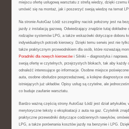
miejscu ofertę usługową warsztatu z strefą wiedzy, dzięki czem
umówić się na montaż, jak i poszerzyć swoją wiedzę na temat L
Na stronie AutoGaz Łódź szczególny nacisk położony jest na be
jazdy z instalacją gazową. Odwiedzający znajdzie tutaj dokładne o
rodzajów systemów LPG, a także wskazówki dotyczące doboru 
indywidualnych potrzeb kierowcy. Dzięki temu serwis jest nie tylk
także praktycznym przewodnikiem dla osób, które rozważają mon
Poradniki dla nowych kierowców
i Silniki – diagnostyka i naprawa
swoją ofertę w czytelnych, przejrzystych blokach, tak aby każd
odnaleźć interesujące go informacje. Osobne miejsce poświęcone
auta, osobne obsłudze posprzedażowej, a kolejne diagnostyce o
istniejących już układów. Opisy usług są czytelne, ale jednocześn
co buduje zaufanie warsztatu.
Bardzo ważną częścią strony AutoGaz Łódź jest dział artykułów, 
merytoryczne teksty o eksploatacji z auta na gaz. Czytelnik znajd
praktyczne przewodniki dotyczące codziennych nawyków, omówie
LPG, a także porównania kosztów jazdy na benzynie i LPG. Dzięk