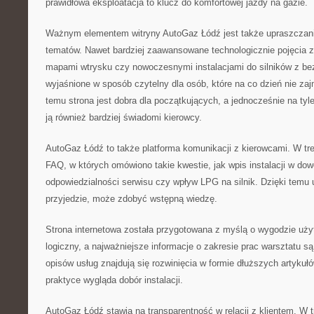
prawidłowa eksploatacja to klucz do komfortowej jazdy na gazie.
Ważnym elementem witryny AutoGaz Łódź jest także upraszczan
tematów. Nawet bardziej zaawansowane technologicznie pojęcia 
mapami wtrysku czy nowoczesnymi instalacjami do silników z b
wyjaśnione w sposób czytelny dla osób, które na co dzień nie za
temu strona jest dobra dla początkujących, a jednocześnie na tyl
ją również bardziej świadomi kierowcy.
AutoGaz Łódź to także platforma komunikacji z kierowcami. W tre
FAQ, w których omówiono takie kwestie, jak wpis instalacji w dow
odpowiedzialności serwisu czy wpływ LPG na silnik. Dzięki temu
przyjedzie, może zdobyć wstępną wiedzę.
Strona internetowa została przygotowana z myślą o wygodzie użyt
logiczny, a najważniejsze informacje o zakresie prac warsztatu s
opisów usług znajdują się rozwinięcia w formie dłuższych artykułó
praktyce wygląda dobór instalacji.
AutoGaz Łódź stawia na transparentność w relacji z klientem. W