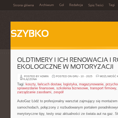
Archiwum
Gol
Redakcja
Tagi
Strona główna
Spis Treści
SZYBKO
OLDTIMERY I ICH RENOWACJA I 
EKOLOGICZNE W MOTORYZACJI
POSTED BY ADMIN
POSTED ON GRU - 10 - 2025
MOŻLIWOŚĆ 
WYŁĄCZONA
Tagi:
koszty
,
łańcuch dostaw
,
logistyka
,
magazynowanie
,
przycho
sprawozdanie finansowe
,
szkolenia biznesowe
,
transport firmowy
zarządzanie zasobami
,
zespół
AutoGaz Łódź to profesjonalny warsztat zajmujący się montażem 
samochodach, połączony z rozbudowanym portalem poradnikowym
merytoryczne tipy, testy oraz aktualności ze świata aut na gaz. 