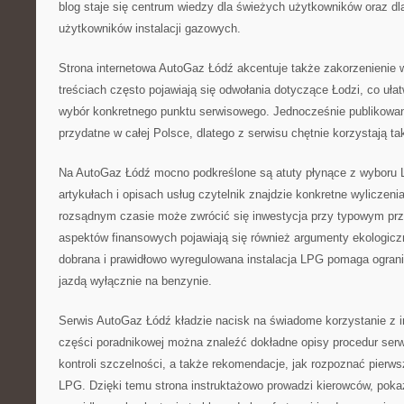
blog staje się centrum wiedzy dla świeżych użytkowników oraz d
użytkowników instalacji gazowych.
Strona internetowa AutoGaz Łódź akcentuje także zakorzenienie w
treściach często pojawiają się odwołania dotyczące Łodzi, co uł
wybór konkretnego punktu serwisowego. Jednocześnie publikowane
przydatne w całej Polsce, dlatego z serwisu chętnie korzystają t
Na AutoGaz Łódź mocno podkreślone są atuty płynące z wyboru 
artykułach i opisach usług czytelnik znajdzie konkretne wyliczeni
rozsądnym czasie może zwrócić się inwestycja przy typowym pr
aspektów finansowych pojawiają się również argumenty ekologicz
dobrana i prawidłowo wyregulowana instalacja LPG pomaga ogran
jazdą wyłącznie na benzynie.
Serwis AutoGaz Łódź kładzie nacisk na świadome korzystanie z i
części poradnikowej można znaleźć dokładne opisy procedur se
kontroli szczelności, a także rekomendacje, jak rozpoznać pierwsz
LPG. Dzięki temu strona instruktażowo prowadzi kierowców, pokaz