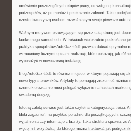
omówienie poszczególnych etapów pracy, od wstępnej konsultacji
podzespołów, aż po montaż i przekazanie zaleceń. Takie podejście
często towarzyszą osobom rozważającym swoje pierwsze auto na
Ważnym motywem przewijającym się przez całą stronę jest dopas
konkretnego samochodu. W treściach wielokrotnie podkreślane jest
praktyka specjalistów AutoGaz Łódź pozwala dobrać optymalne ro
wzmocniony licznymi opisami realizacji, które pokazują, jak róż
wyposażyć w nowoczesną instalację.
Blog AutoGaz Łódź to również miejsce, w którym pojawiają się aktu
nowe typy sterowników. Artykuły te pomagają zrozumieć różnice 
czemu kierowca nie musi polegać wyłącznie na hasłach marketin
świadomą decyzję.
Istotną zaletą serwisu jest także czytelna kategoryzacja treści. 
bloki zagadnień, na przykład poradniki dla początkujących, szcze
wyjaśnienia czy informacje z branży. Taka struktura sprawia, że
więcej niż wizytówką, do którego można traktować jak podręczni