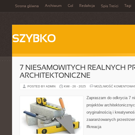
Archiwum
Gol
Redakcja
Tagi
Strona główna
Spis Treści
SZYBKO
7 NIESAMOWITYCH REALNYCH P
ARCHITEKTONICZNE
POSTED BY ADMIN
KWI - 26 - 2025
MOŻLIWOŚĆ KOMENTOWA
Zapraszam do odkrycia 7 n
projektów architektoniczny
oryginalnością i kreatywnośc
zaaranżowanych przestrzeni
#kreacja