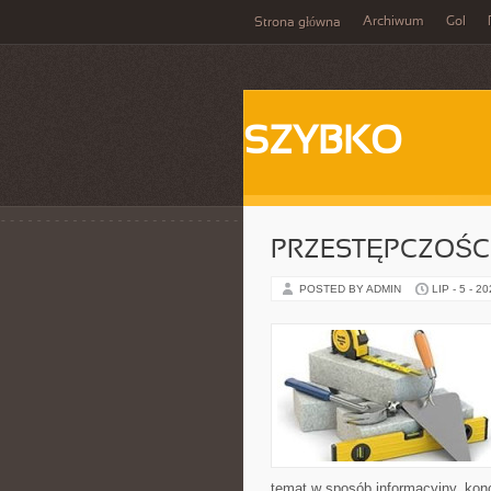
Archiwum
Gol
Strona główna
SZYBKO
PRZESTĘPCZOŚ
POSTED BY ADMIN
LIP - 5 - 2
temat w sposób informacyjny, konc