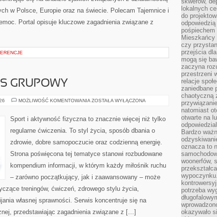
skwerów, de
lokalnych ce
ch w Polsce, Europie oraz na świecie. Polecam Tajemnice i
do projektow
zemoc. Portal opisuje kluczowe zagadnienia związane z
odpowiedzią
pośpiechem i
Mieszkańcy c
czy przystan
przejścia dl
FERENCJE
mogą się ba
zaczyna rozu
przestrzeni 
relacje społ
ESS GRUPOWY
zaniedbane 
chaotyczną 
AEROBIK
026
MOŻLIWOŚĆ KOMENTOWANIA
ZOSTAŁA WYŁĄCZONA
przywiązanie
I
natomiast ot
FITNESS
GRUPOWY
otwarte na l
Sport i aktywność fizyczna to znacznie więcej niż tylko
odpowiedzial
regularne ćwiczenia. To styl życia, sposób dbania o
Bardzo ważn
odzyskiwanie
zdrowie, dobre samopoczucie oraz codzienną energię.
oznacza to n
Strona poświęcona tej tematyce stanowi rozbudowane
samochodowe
woonerfów, s
kompendium informacji, w którym każdy miłośnik ruchu
przekształca
wypoczynku.
– zarówno początkujący, jak i zaawansowany – może
kontrowersyj
yczące treningów, ćwiczeń, zdrowego stylu życia,
potrzeba wyg
długofalowy
ania własnej sprawności. Serwis koncentruje się na
wprowadzono 
znej, przedstawiając zagadnienia związane z […]
okazywało si