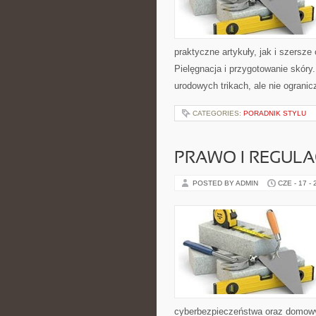
praktyczne artykuły, jak i szersze
Pielęgnacja i przygotowanie skóry
urodowych trikach, ale nie ogranic
CATEGORIES:
PORADNIK STYLU
PRAWO I REGULA
POSTED BY ADMIN
CZE - 17 -
cyberbezpieczeństwa oraz domowy