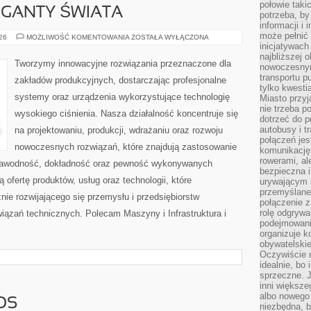
połowie taki
GIGANTY ŚWIATA
potrzeba, by
informacji i 
może pełnić
CIEKAWOSTKI
026
MOŻLIWOŚĆ KOMENTOWANIA
ZOSTAŁA WYŁĄCZONA
I
inicjatywac
GIGANTY
najbliższej 
ŚWIATA
Tworzymy innowacyjne rozwiązania przeznaczone dla
nowoczesnym
transportu p
zakładów produkcyjnych, dostarczając profesjonalne
tylko kwesti
systemy oraz urządzenia wykorzystujące technologię
Miasto przy
nie trzeba 
wysokiego ciśnienia. Nasza działalność koncentruje się
dotrzeć do p
autobusy i t
na projektowaniu, produkcji, wdrażaniu oraz rozwoju
połączeń jest
nowoczesnych rozwiązań, które znajdują zastosowanie
komunikację 
rowerami, ale
iezawodność, dokładność oraz pewność wykonywanych
bezpieczna 
 ofertę produktów, usług oraz technologii, które
urywającym s
przemyślane 
ie rozwijającego się przemysłu i przedsiębiorstw
połączenie z
rolę odgryw
ązań technicznych. Polecam Maszyny i Infrastruktura i
podejmowaniu
organizuje k
obywatelskie
Oczywiście 
idealnie, bo
sprzeczne. J
inni większe
albo nowego
OS
niezbędna, 