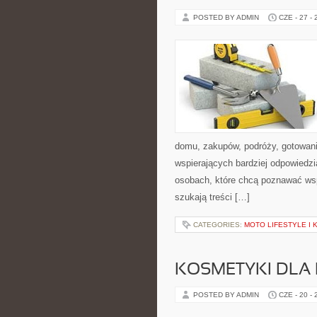
POSTED BY ADMIN
CZE - 27 -
domu, zakupów, podróży, gotowania
wspierających bardziej odpowiedzi
osobach, które chcą poznawać ws
szukają treści […]
CATEGORIES:
MOTO LIFESTYLE I
KOSMETYKI DLA 
POSTED BY ADMIN
CZE - 20 -