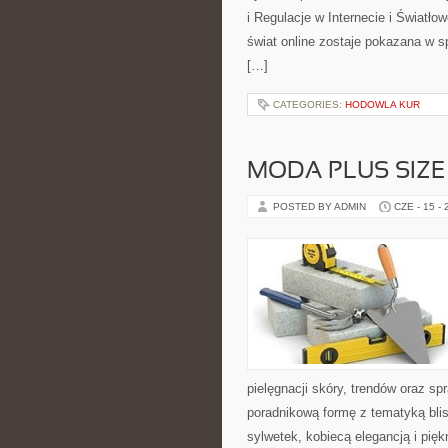
i Regulacje w Internecie i Światł
świat online zostaje pokazana w s
[…]
CATEGORIES:
HODOWLA KUR
MODA PLUS SIZE
POSTED BY ADMIN
CZE - 15 -
pielęgnacji skóry, trendów oraz 
poradnikową formę z tematyką blis
sylwetek, kobiecą elegancją i pi