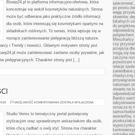
Bioarp24.pl to platforma informacyjno-ofertowa, która
spacerować,
po prostu do
koncentruje się wokół kosmetyków naturalnych. Strona
wagę przywią
może być odbierana jako praktyczne źródło informacji
skwerów, de
lokalnych ce
dla osób, które interesują się kosmetykami opartymi na
do projektow
odpowiedzią
składnikach roślinnych. To serwis, która wpisuje się w
pośpiechem i
rosnące zainteresowanie pielęgnacją bliższą naturze.
Mieszkańcy c
czy przystan
warzy i Trendy i nowości. Głównym motywem strony jest
przejścia dl
Bioarp24.pl może zainteresować zarówno osoby prywatne, jak
mogą się ba
zaczyna rozu
ów pielęgnacyjnych. Charakter strony jest […]
przestrzeni 
relacje społ
zaniedbane 
chaotyczną 
przywiązanie
natomiast ot
otwarte na l
CI
odpowiedzial
Bardzo ważn
TRENDY
odzyskiwanie
 2026
MOŻLIWOŚĆ KOMENTOWANIA
ZOSTAŁA WYŁĄCZONA
I
oznacza to n
NOWOŚCI
samochodowe
Studio Veriss to tematyczny portal poświęcony
woonerfów, s
przekształca
stylizacjom oraz sprawdzonym wskazówkom dla osób,
wypoczynku.
które chcą zadbać o swój styl. Strona ma charakter
kontrowersyj
potrzeba wyg