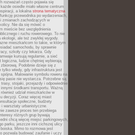
ch rozważań często pojawia się
 każde osiedle miało własne centrum
inspiracji, a lokalna
strona tematyczna
 funkcję przewodnika po wydarzeniach,
h i zmianach zachodzących w
okolicy. Nie da się mówić o
 mieście bez uwzględnienia
ublicznego i ruchu rowerowego. To nie
a ekologii, ale też zwykłej wygody.
jazne mieszkańcom to takie, w którym
posiadać samochodu, by sprawnie
racy, szkoły czy lekarza. Gdy
ramwaje kursują regularnie, a sieć
 logiczna, ludzie chętniej wybierają
zbiorową. Podobnie dzieje się z
 tylko wtedy, gdy infrastruktura jest
i spójna. Malowanie symbolu roweru na
ię pasie nie wystarcza. Potrzebne są
trasy, stojaki, przejazdy i odpowiednie
 innymi środkami transportu. Ważną
a również udział mieszkańców w
 decyzji. Coraz więcej miast
onsultacje społeczne, budżety
 i warsztaty urbanistyczne.
nie zawsze proces ten przebiega
 interesy różnych grup bywają
edni chcą więcej miejsc parkingowych,
go parku, jeszcze inni cichszej ulicy
 boiska. Mimo to rozmowa jest
bo pozwala budować zaufanie i uczy