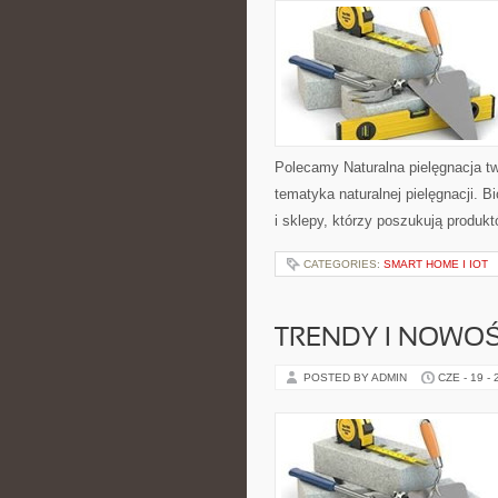
Polecamy Naturalna pielęgnacja t
tematyka naturalnej pielęgnacji. 
i sklepy, którzy poszukują produkt
CATEGORIES:
SMART HOME I IOT
TRENDY I NOWOŚ
POSTED BY ADMIN
CZE - 19 -