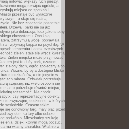
ynają notować większy ruch pieszy,
i kawiarnie mogą rozwijać ogródki, a
zyskują miejsca do spotkań i
Miasto przestaje być wyłącznie
zytowym, a staje się realną
 życia. Nie bez znaczenia pozostaje
eleni. Drzewa i parki nie są już
edynie jako dekoracja, lecz jako istotny
jskiego ekosystemu. Obniżają
latem, zatrzymują wodę, poprawiają
trza i wpływają kojąco na psychikę. W
nących temperatur i coraz częstszych
becność zieleni staje się wręcz kwestią
twa. Zieleń miejska może przyjmować
Czasem jest to duży park, czasem
wer, zielony dach, ogród społeczny albo
ulica. Ważne, by była dostępna blisko
tras mieszkańców, a nie jedynie w
ęściach miasta. Człowiek potrzebuje
aturą częściej, niż wielu osobom się
e miasto potrzebuje również miejsc,
 lokalną tożsamość. Nie chodzi
zabytki czy reprezentacyjne obiekty,
rzenie zwyczajne, codzienne, w których
cie sąsiedzkie. Czasem takim
je się odnowiony targ, mały plac przed
osiedlowy dom kultury albo dobrze
ane podwórko. Mieszkańcy szukają
esienia, dzięki którym mogą poczuć,
nica ma własny charakter. Właśnie w