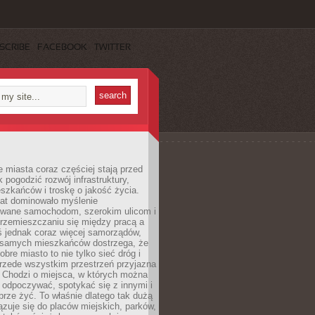
SCRIBE
FACEBOOK
TWITTER
miasta coraz częściej stają przed
k pogodzić rozwój infrastruktury,
szkańców i troskę o jakość życia.
lat dominowało myślenie
wane samochodom, szerokim ulicom i
rzemieszczaniu się między pracą a
 jednak coraz więcej samorządów,
i samych mieszkańców dostrzega, że
obre miasto to nie tylko sieć dróg i
 przede wszystkim przestrzeń przyjazna
. Chodzi o miejsca, w których można
 odpoczywać, spotykać się z innymi i
brze żyć. To właśnie dlatego tak dużą
zuje się do placów miejskich, parków,