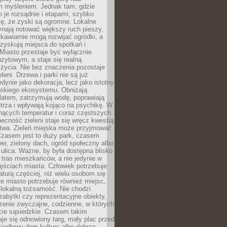
m myśleniem. Jednak tam, gdzie
je rozsądnie i etapami, szybko
ę, że zyski są ogromne. Lokalne
ynają notować większy ruch pieszy,
i kawiarnie mogą rozwijać ogródki, a
zyskują miejsca do spotkań i
Miasto przestaje być wyłącznie
zytowym, a staje się realną
 życia. Nie bez znaczenia pozostaje
eleni. Drzewa i parki nie są już
edynie jako dekoracja, lecz jako istotny
jskiego ekosystemu. Obniżają
latem, zatrzymują wodę, poprawiają
trza i wpływają kojąco na psychikę. W
nących temperatur i coraz częstszych
becność zieleni staje się wręcz kwestią
twa. Zieleń miejska może przyjmować
Czasem jest to duży park, czasem
wer, zielony dach, ogród społeczny albo
ulica. Ważne, by była dostępna blisko
tras mieszkańców, a nie jedynie w
ęściach miasta. Człowiek potrzebuje
aturą częściej, niż wielu osobom się
e miasto potrzebuje również miejsc,
 lokalną tożsamość. Nie chodzi
zabytki czy reprezentacyjne obiekty,
rzenie zwyczajne, codzienne, w których
cie sąsiedzkie. Czasem takim
je się odnowiony targ, mały plac przed
osiedlowy dom kultury albo dobrze