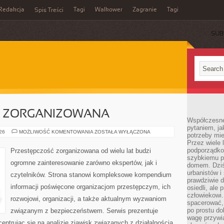
Redakcja
Tagi
Walkower
Zagranie
Tagi
Spis Treści
SUB
C ZORGANIZOWANA
Współczesne 
pytaniem, ja
PRZESTĘPCZOŚC
026
MOŻLIWOŚĆ KOMENTOWANIA
ZOSTAŁA WYŁĄCZONA
potrzeby mie
ZORGANIZOWANA
Przez wiele 
podporządko
Przestępczość zorganizowana od wielu lat budzi
szybkiemu p
ogromne zainteresowanie zarówno ekspertów, jak i
domem. Dziś
urbanistów 
czytelników. Strona stanowi kompleksowe kompendium
prawdziwie d
informacji poświęcone organizacjom przestępczym, ich
osiedli, ale
człowiekowi
rozwojowi, organizacji, a także aktualnym wyzwaniom
spacerować,
po prostu do
związanym z bezpieczeństwem. Serwis prezentuje
wagę przywią
entrując się na analizie zjawisk związanych z działalnością