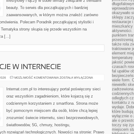
lifestylowy i łączy w sobie tematy związane z trendami
długofalowy
beauty. To serwis dla początkujących i bardziej
wprowadzono 
okazywało si
zaawansowanych, w którym można znaleźć zarówno
sklepy zacz
restauracje 
 omówienia. Polecam Poradnik początkującej stylistki i
mieszkańcy 
. Tematyka strony skupia się przede wszystkim na
aktywności. 
punktem tran
za […]
przestrzenią
także rola zi
traktowane j
element mie
temperaturę 
jakość powie
CJE W INTERNECIE
czasach ros
fal upałów o
bezpieczeńs
PRAWO
 2026
MOŻLIWOŚĆ KOMENTOWANIA
ZOSTAŁA WYŁĄCZONA
wiele form. 
I
REGULACJE
niewielki sk
W
Internat.com.pl to interesujący portal poświęcony sieci
zadrzewiona 
INTERNECIE
codziennych 
oraz wszystkim zagadnieniom, które kojarzą się z
odległych cz
kontaktu z n
codziennym korzystaniem z smartfona. Strona może
wydaje. Dobr
być pomocnym miejscem dla osób, które chcą lepiej
które budują
wyłącznie o 
zrozumieć świecie internetu, sieci bezprzewodowych,
ale o przest
światłowodów, 5G, chmury, hostingu,
toczy się ży
miejscem sta
ch rozwiązań technologicznych. Nowości na stronie: Prawo
biblioteką, 