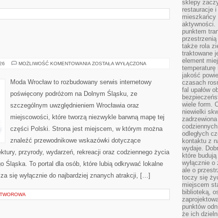
sklepy zacz
restauracje 
mieszkańcy 
aktywności. 
punktem tran
przestrzenią
także rola zi
traktowane j
element mie
BOLESŁAWIEC
026
MOŻLIWOŚĆ KOMENTOWANIA
ZOSTAŁA WYŁĄCZONA
temperaturę 
jakość powie
Moda Wrocław to rozbudowany serwis internetowy
czasach ros
fal upałów o
poświęcony podróżom na Dolnym Śląsku, ze
bezpieczeńs
wiele form. 
szczególnym uwzględnieniem Wrocławia oraz
niewielki sk
miejscowości, które tworzą niezwykle barwną mapę tej
zadrzewiona 
codziennych 
części Polski. Strona jest miejscem, w którym można
odległych cz
znaleźć przewodnikowe wskazówki dotyczące
kontaktu z n
wydaje. Dobr
itektury, przyrody, wydarzeń, rekreacji oraz codziennego życia
które budują
wyłącznie o 
 Śląska. To portal dla osób, które lubią odkrywać lokalne
ale o przest
za się wyłącznie do najbardziej znanych atrakcji, […]
toczy się ży
miejscem sta
biblioteką, 
 OTWOROWA
zaprojektow
punktów odni
że ich dziel