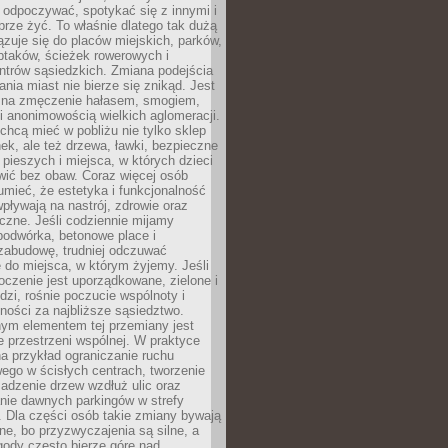
 odpoczywać, spotykać się z innymi i
brze żyć. To właśnie dlatego tak dużą
zuje się do placów miejskich, parków,
ptaków, ścieżek rowerowych i
ntrów sąsiedzkich. Zmiana podejścia
ania miast nie bierze się znikąd. Jest
 na zmęczenie hałasem, smogiem,
 anonimowością wielkich aglomeracji.
hcą mieć w pobliżu nie tylko sklep
ek, ale też drzewa, ławki, bezpieczne
a pieszych i miejsca, w których dzieci
wić bez obaw. Coraz więcej osób
mieć, że estetyka i funkcjonalność
wpływają na nastrój, zdrowie oraz
eczne. Jeśli codziennie mijamy
podwórka, betonowe place i
zabudowę, trudniej odczuwać
 do miejsca, w którym żyjemy. Jeśli
oczenie jest uporządkowane, zielone i
udzi, rośnie poczucie wspólnoty i
ności za najbliższe sąsiedztwo.
ym elementem tej przemiany jest
 przestrzeni wspólnej. W praktyce
a przykład ograniczanie ruchu
go w ścisłych centrach, tworzenie
adzenie drzew wzdłuż ulic oraz
nie dawnych parkingów w strefy
 Dla części osób takie zmiany bywają
ne, bo przyzwyczajenia są silne, a
ody często bierze górę nad