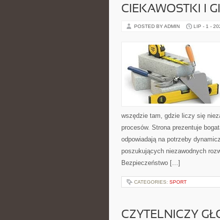
CIEKAWOSTKI I 
POSTED BY ADMIN
LIP - 1 - 2
wszędzie tam, gdzie liczy się n
procesów. Strona prezentuje bogatą
odpowiadają na potrzeby dynamiczn
poszukujących niezawodnych rozwi
Bezpieczeństwo […]
CATEGORIES:
SPORT
CZYTELNICZY GŁ