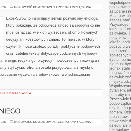
współodpowie
projektowan
CZYTELNICZY
 2026
MOŻLIWOŚĆ KOMENTOWANIA
ZOSTAŁA WYŁĄCZONA
GŁOS
sztuczne i n
Miasto wspó
Ekos-Sułów to inspirujący serwis poświęcony ekologii,
szansę stać
Przyszłość m
który pokazuje, że odpowiedzialność za środowisko nie
łączenia fun
musi oznaczać wielkich wyrzeczeń, skomplikowanych
człowieka. 
budynków i p
decyzji ani kosztownych zmian. To miejsce, w którym
jakości codzi
czytelnik może znaleźć porady, praktyczne podpowiedzi
poczuciu ws
przestrzeń 
oraz rzetelne teksty dotyczące codziennych wyborów,
społecznych
życia i pomó
, energii, recyklingu, przyrody i nowoczesnych rozwiązań
nie musi być
alny styl życia. Strona została przygotowana z myślą o
jednak stale
reagować na 
półczesne wyzwania środowiskowe, ale jednocześnie
człowiek znó
miejska odz
Współczesne 
pytaniem, ja
 KULTURA KIEROWCÓW
potrzeby mie
Przez wiele 
podporządko
szybkiemu p
NIEGO
domem. Dziś
urbanistów 
prawdziwie d
KOSMETYKI
 2026
MOŻLIWOŚĆ KOMENTOWANIA
ZOSTAŁA WYŁĄCZONA
DLA
osiedli, ale
NIEGO
człowiekowi