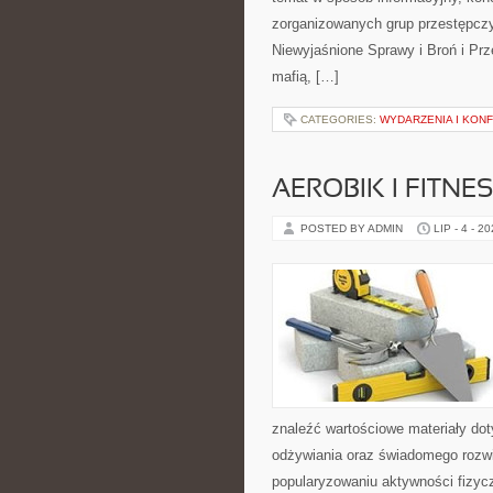
zorganizowanych grup przestępczy
Niewyjaśnione Sprawy i Broń i Pr
mafią, […]
CATEGORIES:
WYDARZENIA I KON
AEROBIK I FITN
POSTED BY ADMIN
LIP - 4 - 2
znaleźć wartościowe materiały dot
odżywiania oraz świadomego rozwij
popularyzowaniu aktywności fizyc