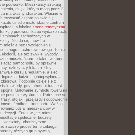
ane podwórko. Mieszkańcy szukają
esienia, dzięki którym mogą poczuć,
nica ma własny charakter. Właśnie w
ch rozważań często pojawia się
 każde osiedle miało własne centrum
inspiracji, a lokalna
strona tematyczna
 funkcję przewodnika po wydarzeniach,
h i zmianach zachodzących w
okolicy. Nie da się mówić o
 mieście bez uwzględnienia
ublicznego i ruchu rowerowego. To nie
a ekologii, ale też zwykłej wygody.
jazne mieszkańcom to takie, w którym
posiadać samochodu, by sprawnie
racy, szkoły czy lekarza. Gdy
ramwaje kursują regularnie, a sieć
 logiczna, ludzie chętniej wybierają
zbiorową. Podobnie dzieje się z
 tylko wtedy, gdy infrastruktura jest
i spójna. Malowanie symbolu roweru na
ię pasie nie wystarcza. Potrzebne są
trasy, stojaki, przejazdy i odpowiednie
 innymi środkami transportu. Ważną
a również udział mieszkańców w
 decyzji. Coraz więcej miast
onsultacje społeczne, budżety
 i warsztaty urbanistyczne.
nie zawsze proces ten przebiega
 interesy różnych grup bywają