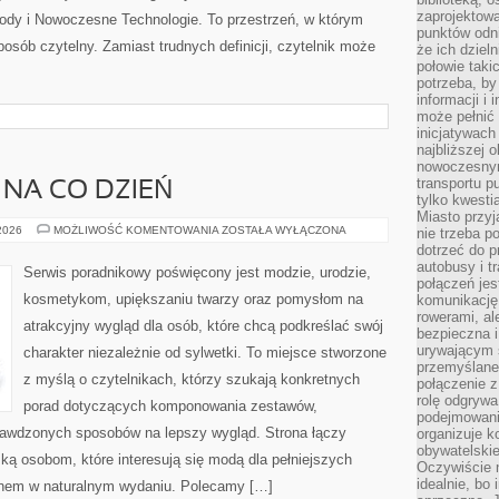
zaprojektow
owody i Nowoczesne Technologie. To przestrzeń, w którym
punktów odni
posób czytelny. Zamiast trudnych definicji, czytelnik może
że ich dziel
połowie taki
potrzeba, by
informacji i 
może pełnić
inicjatywac
najbliższej 
nowoczesnym
transportu p
 NA CO DZIEŃ
tylko kwesti
Miasto przy
MODA
 2026
MOŻLIWOŚĆ KOMENTOWANIA
ZOSTAŁA WYŁĄCZONA
nie trzeba 
PLUS
dotrzeć do p
SIZE
autobusy i t
NA
Serwis poradnikowy poświęcony jest modzie, urodzie,
CO
połączeń jest
DZIEŃ
kosmetykom, upiększaniu twarzy oraz pomysłom na
komunikację 
rowerami, ale
atrakcyjny wygląd dla osób, które chcą podkreślać swój
bezpieczna 
urywającym s
charakter niezależnie od sylwetki. To miejsce stworzone
przemyślane 
z myślą o czytelnikach, którzy szukają konkretnych
połączenie z
rolę odgryw
porad dotyczących komponowania zestawów,
podejmowaniu
sprawdzonych sposobów na lepszy wygląd. Strona łączy
organizuje k
obywatelskie
ką osobom, które interesują się modą dla pełniejszych
Oczywiście 
idealnie, bo
ęknem w naturalnym wydaniu. Polecamy […]