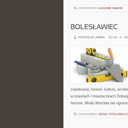
CATEGORIES:
KUCHNIE ŚWIATA
BOLESŁAWIEC
POSTED BY ADMIN
LIP - 2 - 2
zwiedzania, historii, kultury, arch
w miastach i miasteczkach Dolnego
historie. Moda Wrocław nie ogranic
CATEGORIES:
OKNA I STOLARKA