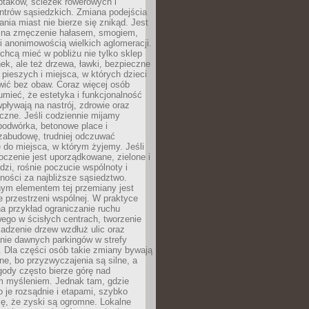
ptaków, ścieżek rowerowych i
ntrów sąsiedzkich. Zmiana podejścia
ania miast nie bierze się znikąd. Jest
 na zmęczenie hałasem, smogiem,
 anonimowością wielkich aglomeracji.
hcą mieć w pobliżu nie tylko sklep
ek, ale też drzewa, ławki, bezpieczne
a pieszych i miejsca, w których dzieci
wić bez obaw. Coraz więcej osób
mieć, że estetyka i funkcjonalność
wpływają na nastrój, zdrowie oraz
eczne. Jeśli codziennie mijamy
podwórka, betonowe place i
zabudowę, trudniej odczuwać
 do miejsca, w którym żyjemy. Jeśli
oczenie jest uporządkowane, zielone i
udzi, rośnie poczucie wspólnoty i
ności za najbliższe sąsiedztwo.
ym elementem tej przemiany jest
 przestrzeni wspólnej. W praktyce
a przykład ograniczanie ruchu
go w ścisłych centrach, tworzenie
adzenie drzew wzdłuż ulic oraz
nie dawnych parkingów w strefy
 Dla części osób takie zmiany bywają
ne, bo przyzwyczajenia są silne, a
ody często bierze górę nad
m myśleniem. Jednak tam, gdzie
je rozsądnie i etapami, szybko
ę, że zyski są ogromne. Lokalne