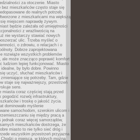
dzialności za otoczenie. Miasto
e bez mieszkańców często staje się
iedopasowane do realnych potrzeb.
łtworzone z mieszkańcami ma większą
 się miejscem naprawdę żywym.
iast będzie zależała od umiejętności
kcjonalności z wrażliwością na
Już nie wystarczy stawiać nowych
oszerzać ulic. Trzeba myśleć o
enności, o zdrowiu, o relacjach i o
pólnoty. Dobrze zaprojektowana
nie rozwiąże wszystkich problemów
, ale może znacząco poprawić komfort
c ludziom lepiej funkcjonować. Miasto
 idealne, by było dobre. Powinno
 się uczyć, słuchać mieszkańców i
zmieniające się potrzeby. Tam, gdzie
w staje się najważniejszy, przestrzeń
yskuje sens.
miasta coraz częściej stają przed
k pogodzić rozwój infrastruktury,
szkańców i troskę o jakość życia.
lat dominowało myślenie
wane samochodom, szerokim ulicom i
rzemieszczaniu się między pracą a
 jednak coraz więcej samorządów,
i samych mieszkańców dostrzega, że
obre miasto to nie tylko sieć dróg i
 przede wszystkim przestrzeń przyjazna
. Chodzi o miejsca, w których można