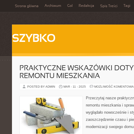
Archiwum
Gol
Redakcja
Tagi
Strona główna
Spis Treści
SZYBKO
PRAKTYCZNE WSKAZÓWKI DOTY
REMONTU MIESZKANIA
POSTED BY ADMIN
MAR - 11 - 2025
MOŻLIWOŚĆ KOMENTOWA
Przeczytaj nasze praktycz
remontu mieszkania i spraw
wyglądało nowocześnie i st
zaoszczędzenie czasu i pi
modernizacji swojego domu