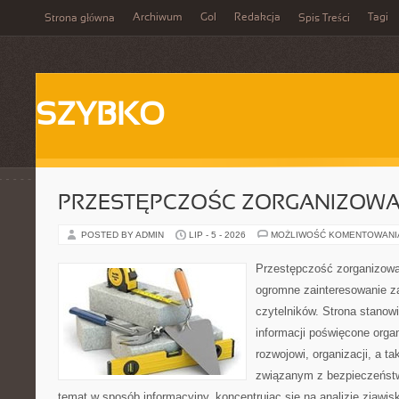
Archiwum
Gol
Redakcja
Tagi
Strona główna
Spis Treści
SZYBKO
PRZESTĘPCZOŚC ZORGANIZOW
POSTED BY ADMIN
LIP - 5 - 2026
MOŻLIWOŚĆ KOMENTOWAN
Przestępczość zorganizowan
ogromne zainteresowanie za
czytelników. Strona stano
informacji poświęcone orga
rozwojowi, organizacji, a 
związanym z bezpieczeństw
temat w sposób informacyjny, koncentrując się na analizie zjawis