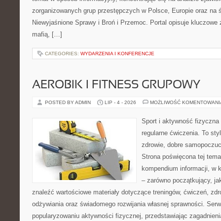
zorganizowanych grup przestępczych w Polsce, Europie oraz na 
Niewyjaśnione Sprawy i Broń i Przemoc. Portal opisuje kluczowe
mafią, […]
CATEGORIES:
WYDARZENIA I KONFERENCJE
AEROBIK I FITNESS GRUPOWY
POSTED BY ADMIN
LIP - 4 - 2026
MOŻLIWOŚĆ KOMENTOWAN
Sport i aktywność fizyczna 
regularne ćwiczenia. To sty
zdrowie, dobre samopoczuci
Strona poświęcona tej tem
kompendium informacji, w k
– zarówno początkujący, j
znaleźć wartościowe materiały dotyczące treningów, ćwiczeń, zdr
odżywiania oraz świadomego rozwijania własnej sprawności. Serwi
popularyzowaniu aktywności fizycznej, przedstawiając zagadnien