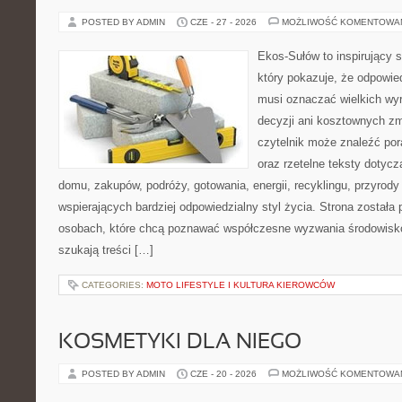
POSTED BY ADMIN
CZE - 27 - 2026
MOŻLIWOŚĆ KOMENTOWA
Ekos-Sułów to inspirujący s
który pokazuje, że odpowie
musi oznaczać wielkich wy
decyzji ani kosztownych zm
czytelnik może znaleźć por
oraz rzetelne teksty dotyc
domu, zakupów, podróży, gotowania, energii, recyklingu, przyrod
wspierających bardziej odpowiedzialny styl życia. Strona została
osobach, które chcą poznawać współczesne wyzwania środowisko
szukają treści […]
CATEGORIES:
MOTO LIFESTYLE I KULTURA KIEROWCÓW
KOSMETYKI DLA NIEGO
POSTED BY ADMIN
CZE - 20 - 2026
MOŻLIWOŚĆ KOMENTOWA