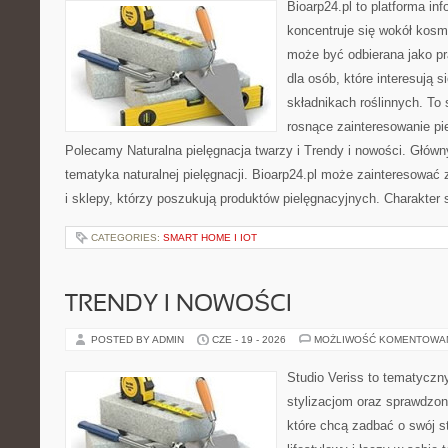
Bioarp24.pl to platforma in
koncentruje się wokół kosm
może być odbierana jako pr
dla osób, które interesują 
składnikach roślinnych. To 
rosnące zainteresowanie pie
Polecamy Naturalna pielęgnacja twarzy i Trendy i nowości. Głów
tematyka naturalnej pielęgnacji. Bioarp24.pl może zainteresować
i sklepy, którzy poszukują produktów pielęgnacyjnych. Charakter s
CATEGORIES:
SMART HOME I IOT
TRENDY I NOWOŚCI
POSTED BY ADMIN
CZE - 19 - 2026
MOŻLIWOŚĆ KOMENTOWA
Studio Veriss to tematyczn
stylizacjom oraz sprawdz
które chcą zadbać o swój s