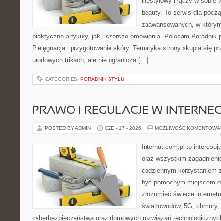
lifestylowy i łączy w sobie
beauty. To serwis dla począ
zaawansowanych, w którym
praktyczne artykuły, jak i szersze omówienia. Polecam Poradnik po
Pielęgnacja i przygotowanie skóry. Tematyka strony skupia się p
urodowych trikach, ale nie ogranicza […]
CATEGORIES:
PORADNIK STYLU
PRAWO I REGULACJE W INTERNEC
POSTED BY ADMIN
CZE - 17 - 2026
MOŻLIWOŚĆ KOMENTOWA
Internat.com.pl to interesuj
oraz wszystkim zagadnienio
codziennym korzystaniem z
być pomocnym miejscem dla
zrozumieć świecie internet
światłowodów, 5G, chmury, 
cyberbezpieczeństwa oraz domowych rozwiązań technologicznych