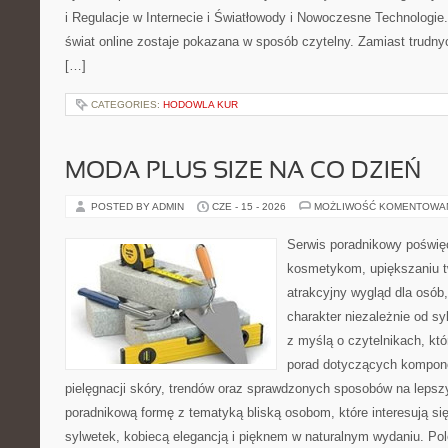
i Regulacje w Internecie i Światłowody i Nowoczesne Technologie
świat online zostaje pokazana w sposób czytelny. Zamiast trudnyc
[…]
CATEGORIES:
HODOWLA KUR
MODA PLUS SIZE NA CO DZIEŃ
POSTED BY ADMIN
CZE - 15 - 2026
MOŻLIWOŚĆ KOMENTOWA
Serwis poradnikowy poświęc
kosmetykom, upiększaniu 
atrakcyjny wygląd dla osób
charakter niezależnie od sy
z myślą o czytelnikach, kt
porad dotyczących kompon
pielęgnacji skóry, trendów oraz sprawdzonych sposobów na lepsz
poradnikową formę z tematyką bliską osobom, które interesują si
sylwetek, kobiecą elegancją i pięknem w naturalnym wydaniu. P