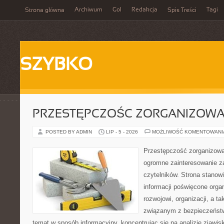
Archiwum
Gol
Redakcja
Tagi
Strona główna
Spis Treści
SZYBKO
PRZESTĘPCZOŚC ZORGANIZOW
POSTED BY ADMIN
LIP - 5 - 2026
MOŻLIWOŚĆ KOMENTOWAN
Przestępczość zorganizowan
ogromne zainteresowanie za
czytelników. Strona stano
informacji poświęcone orga
rozwojowi, organizacji, a 
związanym z bezpieczeństw
temat w sposób informacyjny, koncentrując się na analizie zjawis