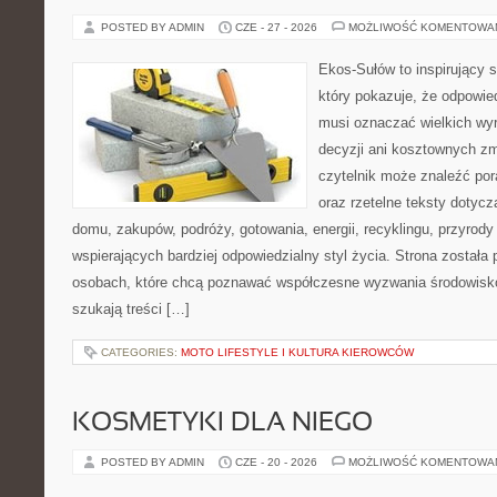
POSTED BY ADMIN
CZE - 27 - 2026
MOŻLIWOŚĆ KOMENTOWA
Ekos-Sułów to inspirujący s
który pokazuje, że odpowie
musi oznaczać wielkich wy
decyzji ani kosztownych zm
czytelnik może znaleźć por
oraz rzetelne teksty dotyc
domu, zakupów, podróży, gotowania, energii, recyklingu, przyrod
wspierających bardziej odpowiedzialny styl życia. Strona została
osobach, które chcą poznawać współczesne wyzwania środowisko
szukają treści […]
CATEGORIES:
MOTO LIFESTYLE I KULTURA KIEROWCÓW
KOSMETYKI DLA NIEGO
POSTED BY ADMIN
CZE - 20 - 2026
MOŻLIWOŚĆ KOMENTOWA