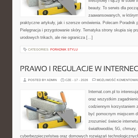
lifestylowy i łączy w sobie
beauty. To serwis dla począ
zaawansowanych, w którym
praktyczne artykuły, jak i szersze omówienia. Polecam Poradnik po
Pielęgnacja i przygotowanie skóry. Tematyka strony skupia się p
urodowych trikach, ale nie ogranicza […]
CATEGORIES:
PORADNIK STYLU
PRAWO I REGULACJE W INTERNEC
POSTED BY ADMIN
CZE - 17 - 2026
MOŻLIWOŚĆ KOMENTOWA
Internat.com.pl to interesuj
oraz wszystkim zagadnienio
codziennym korzystaniem z
być pomocnym miejscem dla
zrozumieć świecie internet
światłowodów, 5G, chmury, 
cyberbezpieczeństwa oraz domowych rozwiązań technologicznych