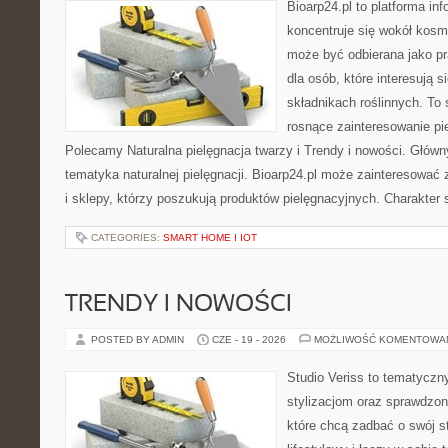
Bioarp24.pl to platforma in
koncentruje się wokół kosm
może być odbierana jako pr
dla osób, które interesują 
składnikach roślinnych. To 
rosnące zainteresowanie pie
Polecamy Naturalna pielęgnacja twarzy i Trendy i nowości. Głów
tematyka naturalnej pielęgnacji. Bioarp24.pl może zainteresować
i sklepy, którzy poszukują produktów pielęgnacyjnych. Charakter s
CATEGORIES:
SMART HOME I IOT
TRENDY I NOWOŚCI
POSTED BY ADMIN
CZE - 19 - 2026
MOŻLIWOŚĆ KOMENTOWA
Studio Veriss to tematyczn
stylizacjom oraz sprawdz
które chcą zadbać o swój s