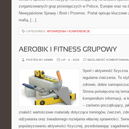
zorganizowanych grup przestępczych w Polsce, Europie oraz na 
Niewyjaśnione Sprawy i Broń i Przemoc. Portal opisuje kluczowe
mafią, […]
CATEGORIES:
WYDARZENIA I KONFERENCJE
AEROBIK I FITNESS GRUPOWY
POSTED BY ADMIN
LIP - 4 - 2026
MOŻLIWOŚĆ KOMENTOWAN
Sport i aktywność fizyczna 
regularne ćwiczenia. To sty
zdrowie, dobre samopoczuci
Strona poświęcona tej tem
kompendium informacji, w k
– zarówno początkujący, j
znaleźć wartościowe materiały dotyczące treningów, ćwiczeń, zdr
odżywiania oraz świadomego rozwijania własnej sprawności. Serwi
popularyzowaniu aktywności fizycznej, przedstawiając zagadnien