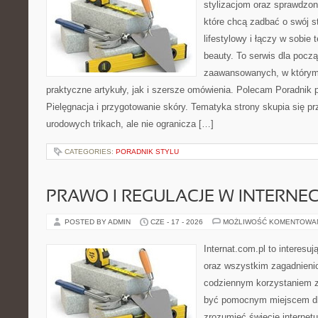
stylizacjom oraz sprawdz
które chcą zadbać o swój s
lifestylowy i łączy w sobie
beauty. To serwis dla począ
zaawansowanych, w którym
praktyczne artykuły, jak i szersze omówienia. Polecam Poradnik po
Pielęgnacja i przygotowanie skóry. Tematyka strony skupia się p
urodowych trikach, ale nie ogranicza […]
CATEGORIES:
PORADNIK STYLU
PRAWO I REGULACJE W INTERNEC
POSTED BY ADMIN
CZE - 17 - 2026
MOŻLIWOŚĆ KOMENTOWA
Internat.com.pl to interesuj
oraz wszystkim zagadnienio
codziennym korzystaniem z
być pomocnym miejscem dla
zrozumieć świecie internet