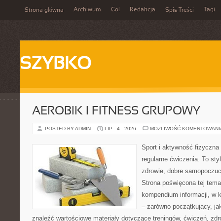
Archiwum
Gol
Redakcja
Tagi
Strona główna
Spis Treści
SZYBKO
AEROBIK I FITNESS GRUPOWY
POSTED BY ADMIN
LIP - 4 - 2026
MOŻLIWOŚĆ KOMENTOWAN
Sport i aktywność fizyczna 
regularne ćwiczenia. To sty
zdrowie, dobre samopoczuci
Strona poświęcona tej tem
kompendium informacji, w k
– zarówno początkujący, j
znaleźć wartościowe materiały dotyczące treningów, ćwiczeń, zdr