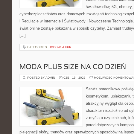
światłowodów, 5G, chmury, 
cyberbezpieczeństwa oraz domowych rozwiązań technologicznych
i Regulacje w Internecie i Światłowody i Nowoczesne Technologie
świat online zostaje pokazana w sposób czytelny. Zamiast trudnyc
[…]
CATEGORIES:
HODOWLA KUR
MODA PLUS SIZE NA CO DZIEŃ
POSTED BY ADMIN
CZE - 15 - 2026
MOŻLIWOŚĆ KOMENTOWA
Serwis poradnikowy poświęc
kosmetykom, upiększaniu 
atrakcyjny wygląd dla osób
charakter niezależnie od sy
z myślą o czytelnikach, kt
porad dotyczących kompon
pielęgnacji skóry, trendów oraz sprawdzonych sposobów na lepsz