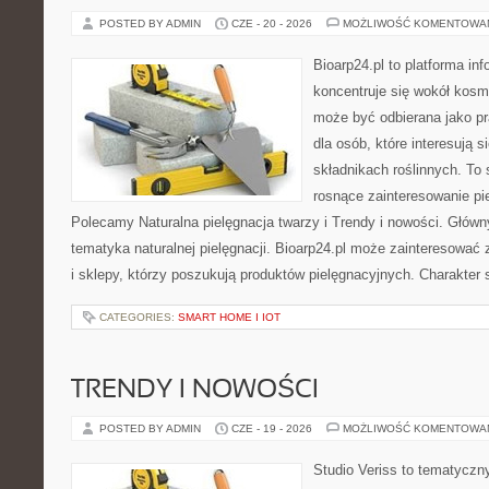
POSTED BY ADMIN
CZE - 20 - 2026
MOŻLIWOŚĆ KOMENTOWA
Bioarp24.pl to platforma in
koncentruje się wokół kosm
może być odbierana jako pr
dla osób, które interesują 
składnikach roślinnych. To 
rosnące zainteresowanie pie
Polecamy Naturalna pielęgnacja twarzy i Trendy i nowości. Głów
tematyka naturalnej pielęgnacji. Bioarp24.pl może zainteresować
i sklepy, którzy poszukują produktów pielęgnacyjnych. Charakter s
CATEGORIES:
SMART HOME I IOT
TRENDY I NOWOŚCI
POSTED BY ADMIN
CZE - 19 - 2026
MOŻLIWOŚĆ KOMENTOWA
Studio Veriss to tematyczn