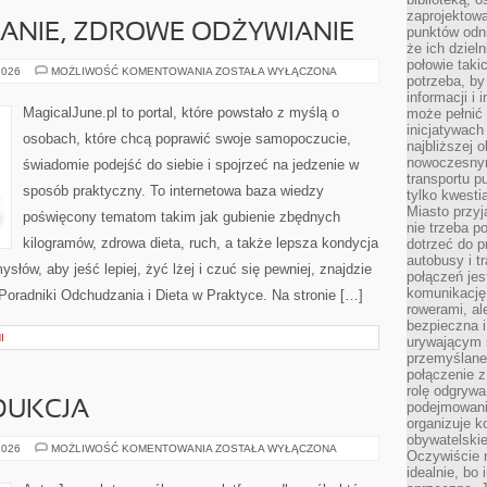
zaprojektow
ANIE, ZDROWE ODŻYWIANIE
punktów odni
że ich dziel
połowie taki
DIETA,
2026
MOŻLIWOŚĆ KOMENTOWANIA
ZOSTAŁA WYŁĄCZONA
potrzeba, by
ODCHUDZANIE,
ZDROWE
informacji i 
ODŻYWIANIE
MagicalJune.pl to portal, które powstało z myślą o
może pełnić
inicjatywac
osobach, które chcą poprawić swoje samopoczucie,
najbliższej 
nowoczesnym
świadomie podejść do siebie i spojrzeć na jedzenie w
transportu p
sposób praktyczny. To internetowa baza wiedzy
tylko kwesti
Miasto przy
poświęcony tematom takim jak gubienie zbędnych
nie trzeba 
kilogramów, zdrowa dieta, ruch, a także lepsza kondycja
dotrzeć do p
autobusy i t
łów, aby jeść lepiej, żyć lżej i czuć się pewniej, znajdzie
połączeń jest
komunikację 
 Poradniki Odchudzania i Dieta w Praktyce. Na stronie […]
rowerami, ale
bezpieczna 
I
urywającym s
przemyślane 
połączenie z
rolę odgryw
DUKCJA
podejmowaniu
organizuje k
obywatelskie
PRZEMYSŁ
2026
MOŻLIWOŚĆ KOMENTOWANIA
ZOSTAŁA WYŁĄCZONA
Oczywiście 
I
idealnie, bo
PRODUKCJA