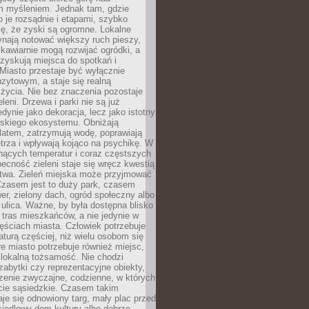
m myśleniem. Jednak tam, gdzie
je rozsądnie i etapami, szybko
ę, że zyski są ogromne. Lokalne
ynają notować większy ruch pieszy,
i kawiarnie mogą rozwijać ogródki, a
zyskują miejsca do spotkań i
Miasto przestaje być wyłącznie
zytowym, a staje się realną
 życia. Nie bez znaczenia pozostaje
eleni. Drzewa i parki nie są już
edynie jako dekoracja, lecz jako istotny
jskiego ekosystemu. Obniżają
latem, zatrzymują wodę, poprawiają
trza i wpływają kojąco na psychikę. W
nących temperatur i coraz częstszych
becność zieleni staje się wręcz kwestią
twa. Zieleń miejska może przyjmować
Czasem jest to duży park, czasem
wer, zielony dach, ogród społeczny albo
ulica. Ważne, by była dostępna blisko
tras mieszkańców, a nie jedynie w
ęściach miasta. Człowiek potrzebuje
aturą częściej, niż wielu osobom się
e miasto potrzebuje również miejsc,
 lokalną tożsamość. Nie chodzi
zabytki czy reprezentacyjne obiekty,
rzenie zwyczajne, codzienne, w których
cie sąsiedzkie. Czasem takim
je się odnowiony targ, mały plac przed
osiedlowy dom kultury albo dobrze