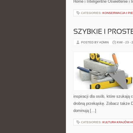
Home i Inteligentne Oświetlenie i I
CATEGORIES:
KONSERWACJA I PIE
SZYBKIE I PROST
POSTED BY ADMIN
KWI - 23 - 
inspiracji dla osób, które szukają
drobną przekąskę. Zobacz także Dl
dominują […]
CATEGORIES:
KULTURA KRAJÓW 