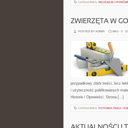
CATEGORIES:
RECENZJE I PORÓW
ZWIERZĘTA W G
POSTED BY ADMIN
MAJ - 3 - 2
przypadkowy zbiór treści, lecz lek
i użyteczność publikowanych mater
Historie i Opowieści. Strona […]
CATEGORIES:
FOTOWOLTAIKA I E
AKTUALNOŚCI I 