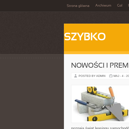
Archiwum
Gol
Strona główna
SZYBKO
NOWOŚCI I PREM
POSTED BY ADMIN
MAJ - 4 - 2
poznają świat leasingu samochodó