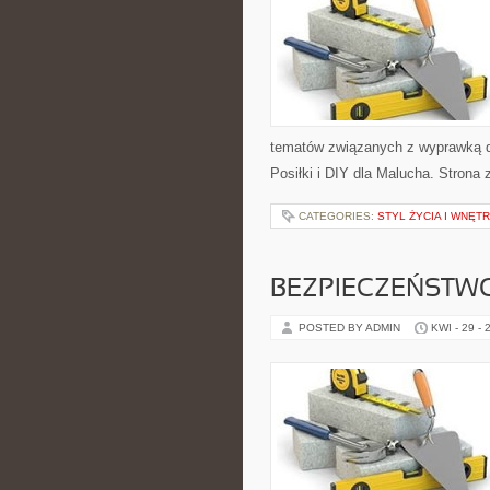
tematów związanych z wyprawką dla
Posiłki i DIY dla Malucha. Strona
CATEGORIES:
STYL ŻYCIA I WNĘT
BEZPIECZEŃSTW
POSTED BY ADMIN
KWI - 29 - 