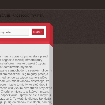
SCRIBE
FACEBOOK
TWITTER
miasta coraz częściej stają przed
k pogodzić rozwój infrastruktury,
szkańców i troskę o jakość życia.
lat dominowało myślenie
wane samochodom, szerokim ulicom i
rzemieszczaniu się między pracą a
 jednak coraz więcej samorządów,
i samych mieszkańców dostrzega, że
obre miasto to nie tylko sieć dróg i
 przede wszystkim przestrzeń przyjazna
. Chodzi o miejsca, w których można
 odpoczywać, spotykać się z innymi i
brze żyć. To właśnie dlatego tak dużą
zuje się do placów miejskich, parków,