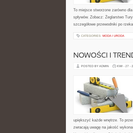
To miejsce stworzone zarówno dla
spływów. Zobacz: Żeglarstwo Turys
szczegółowe przewodniki po rzeka
CATEGORIES:
MODA I URODA
NOWOŚCI I TREN
POSTED BY ADMIN
KWI - 27 - 
upiększyć każde wnętrze. To przes
zwracają uwagę na jakość wykonan