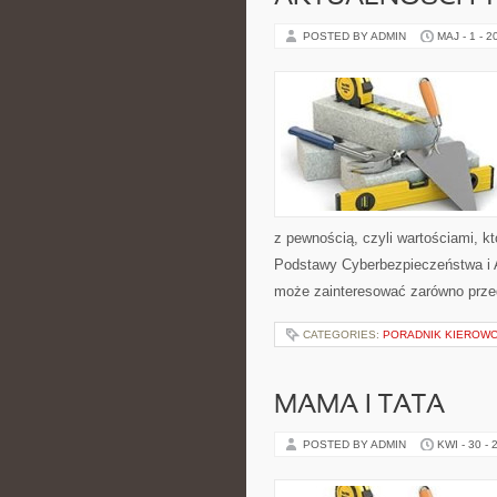
POSTED BY ADMIN
MAJ - 1 - 2
z pewnością, czyli wartościami, 
Podstawy Cyberbezpieczeństwa i Ak
może zainteresować zarówno przeds
CATEGORIES:
PORADNIK KIEROWCY
MAMA I TATA
POSTED BY ADMIN
KWI - 30 - 