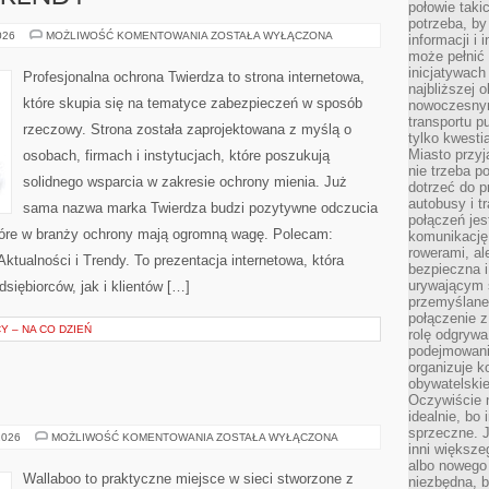
połowie taki
potrzeba, by
AKTUALNOŚCI
026
MOŻLIWOŚĆ KOMENTOWANIA
ZOSTAŁA WYŁĄCZONA
informacji i 
I
może pełnić
TRENDY
inicjatywac
Profesjonalna ochrona Twierdza to strona internetowa,
najbliższej 
które skupia się na tematyce zabezpieczeń w sposób
nowoczesnym
transportu p
rzeczowy. Strona została zaprojektowana z myślą o
tylko kwesti
Miasto przy
osobach, firmach i instytucjach, które poszukują
nie trzeba 
solidnego wsparcia w zakresie ochrony mienia. Już
dotrzeć do p
autobusy i t
sama nazwa marka Twierdza budzi pozytywne odczucia
połączeń jest
które w branży ochrony mają ogromną wagę. Polecam:
komunikację 
rowerami, ale
tualności i Trendy. To prezentacja internetowa, która
bezpieczna 
urywającym s
iębiorców, jak i klientów […]
przemyślane 
połączenie z
 – NA CO DZIEŃ
rolę odgryw
podejmowaniu
organizuje k
obywatelskie
Oczywiście 
idealnie, bo
sprzeczne. J
MAMA
2026
MOŻLIWOŚĆ KOMENTOWANIA
ZOSTAŁA WYŁĄCZONA
inni większe
I
TATA
albo nowego
Wallaboo to praktyczne miejsce w sieci stworzone z
niezbędna, 