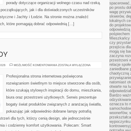
porady dotyczące organizacji wolnego czasu nad rzeką.
spacerować,
po prostu do
 początkujących, jak i dla doświadczonych uczestników
wagę przywią
skwerów, de
tyczne i Jachty i Łodzie. Na stronie można znaleźć
lokalnych ce
ch, które pomagają dobrać odpowiednią […]
do projektow
odpowiedzią
pośpiechem i
Mieszkańcy c
czy przystan
przejścia dl
mogą się ba
DY
zaczyna rozu
przestrzeni 
relacje społ
NOWOŚCI
2026
MOŻLIWOŚĆ KOMENTOWANIA
ZOSTAŁA WYŁĄCZONA
I
zaniedbane 
TRENDY
chaotyczną 
Profesjonalna strona internetowa poświęcona
przywiązanie
natomiast ot
rozwiązaniom świetlnym to miejsce stworzone dla osób,
otwarte na l
które szukają stylowych inspiracji do domu, mieszkania,
odpowiedzial
Bardzo ważn
biura oraz przestrzeni użytkowych. Serwis prezentuje
odzyskiwanie
oznacza to n
bogaty świat produktów związanych z aranżacją światła,
samochodowe
pokazując jak odpowiednio dobrane lampy potrafią
woonerfów, s
przekształca
trzeń dla tych, którzy cenią design, ale jednocześnie
wypoczynku.
ia i codzienny komfort użytkowania. Polecam: Smart
kontrowersyj
potrzeba wyg