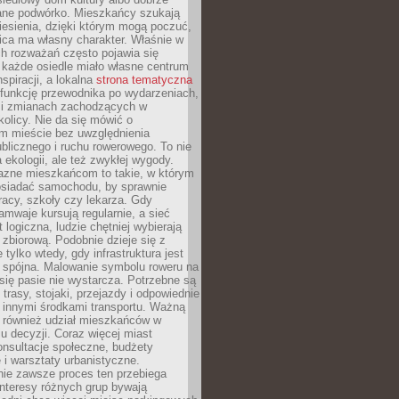
ane podwórko. Mieszkańcy szukają
esienia, dzięki którym mogą poczuć,
nica ma własny charakter. Właśnie w
ch rozważań często pojawia się
 każde osiedle miało własne centrum
inspiracji, a lokalna
strona tematyczna
 funkcję przewodnika po wydarzeniach,
h i zmianach zachodzących w
okolicy. Nie da się mówić o
 mieście bez uwzględnienia
ublicznego i ruchu rowerowego. To nie
a ekologii, ale też zwykłej wygody.
jazne mieszkańcom to takie, w którym
posiadać samochodu, by sprawnie
racy, szkoły czy lekarza. Gdy
ramwaje kursują regularnie, a sieć
 logiczna, ludzie chętniej wybierają
zbiorową. Podobnie dzieje się z
 tylko wtedy, gdy infrastruktura jest
i spójna. Malowanie symbolu roweru na
ię pasie nie wystarcza. Potrzebne są
trasy, stojaki, przejazdy i odpowiednie
 innymi środkami transportu. Ważną
a również udział mieszkańców w
 decyzji. Coraz więcej miast
onsultacje społeczne, budżety
 i warsztaty urbanistyczne.
nie zawsze proces ten przebiega
 interesy różnych grup bywają