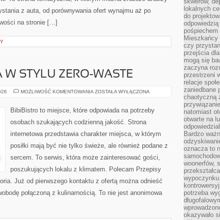
skwerów, de
lokalnych ce
stania z auta, od porównywania ofert wynajmu aż po
do projektow
ości na stronie […]
odpowiedzią
pośpiechem i
Mieszkańcy c
NY
czy przystan
przejścia dl
mogą się ba
zaczyna rozu
 W STYLU ZERO-WASTE
przestrzeni 
relacje społ
zaniedbane 
KUCHNIA
026
MOŻLIWOŚĆ KOMENTOWANIA
ZOSTAŁA WYŁĄCZONA
chaotyczną 
ŚWIATA
W
przywiązanie
STYLU
BibiBistro to miejsce, które odpowiada na potrzeby
natomiast ot
ZERO-
WASTE
otwarte na l
osobach szukających codzienną jakość. Strona
odpowiedzial
internetowa przedstawia charakter miejsca, w którym
Bardzo ważn
odzyskiwanie
posiłki mają być nie tylko świeże, ale również podane z
oznacza to n
samochodowe
sercem. To serwis, która może zainteresować gości,
woonerfów, s
poszukujących lokalu z klimatem. Polecam Przepisy
przekształca
wypoczynku.
oria. Już od pierwszego kontaktu z ofertą można odnieść
kontrowersyj
swobodę połączoną z kulinarnością. To nie jest anonimowa
potrzeba wyg
długofalowy
wprowadzono 
okazywało si