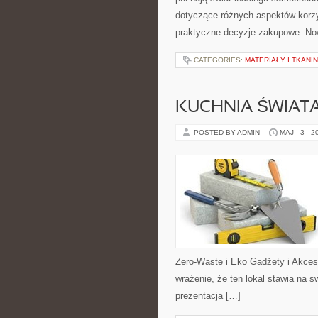
dotyczące różnych aspektów korzy
praktyczne decyzje zakupowe. Now
CATEGORIES:
MATERIAŁY I TKANI
KUCHNIA ŚWIATA
POSTED BY ADMIN
MAJ - 3 - 2
Zero-Waste i Eko Gadżety i Akces
wrażenie, że ten lokal stawia na 
prezentacja […]