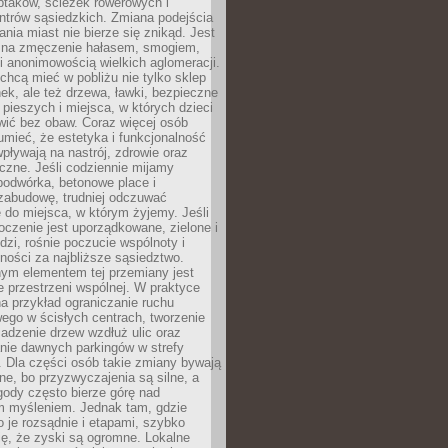
ptaków, ścieżek rowerowych i
ntrów sąsiedzkich. Zmiana podejścia
ania miast nie bierze się znikąd. Jest
 na zmęczenie hałasem, smogiem,
 anonimowością wielkich aglomeracji.
hcą mieć w pobliżu nie tylko sklep
ek, ale też drzewa, ławki, bezpieczne
a pieszych i miejsca, w których dzieci
wić bez obaw. Coraz więcej osób
mieć, że estetyka i funkcjonalność
wpływają na nastrój, zdrowie oraz
eczne. Jeśli codziennie mijamy
podwórka, betonowe place i
zabudowę, trudniej odczuwać
 do miejsca, w którym żyjemy. Jeśli
oczenie jest uporządkowane, zielone i
udzi, rośnie poczucie wspólnoty i
ności za najbliższe sąsiedztwo.
ym elementem tej przemiany jest
 przestrzeni wspólnej. W praktyce
a przykład ograniczanie ruchu
go w ścisłych centrach, tworzenie
adzenie drzew wzdłuż ulic oraz
nie dawnych parkingów w strefy
 Dla części osób takie zmiany bywają
ne, bo przyzwyczajenia są silne, a
ody często bierze górę nad
m myśleniem. Jednak tam, gdzie
je rozsądnie i etapami, szybko
ę, że zyski są ogromne. Lokalne