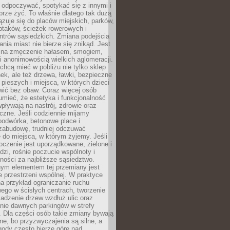
 odpoczywać, spotykać się z innymi i
brze żyć. To właśnie dlatego tak dużą
zuje się do placów miejskich, parków,
ptaków, ścieżek rowerowych i
ntrów sąsiedzkich. Zmiana podejścia
ania miast nie bierze się znikąd. Jest
 na zmęczenie hałasem, smogiem,
 anonimowością wielkich aglomeracji.
hcą mieć w pobliżu nie tylko sklep
ek, ale też drzewa, ławki, bezpieczne
a pieszych i miejsca, w których dzieci
wić bez obaw. Coraz więcej osób
mieć, że estetyka i funkcjonalność
wpływają na nastrój, zdrowie oraz
eczne. Jeśli codziennie mijamy
podwórka, betonowe place i
zabudowę, trudniej odczuwać
 do miejsca, w którym żyjemy. Jeśli
oczenie jest uporządkowane, zielone i
udzi, rośnie poczucie wspólnoty i
ności za najbliższe sąsiedztwo.
ym elementem tej przemiany jest
 przestrzeni wspólnej. W praktyce
a przykład ograniczanie ruchu
go w ścisłych centrach, tworzenie
adzenie drzew wzdłuż ulic oraz
nie dawnych parkingów w strefy
 Dla części osób takie zmiany bywają
ne, bo przyzwyczajenia są silne, a
ody często bierze górę nad