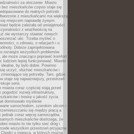
dzialności za otoczenie. Miasto
e bez mieszkańców często staje się
iedopasowane do realnych potrzeb.
łtworzone z mieszkańcami ma większą
 się miejscem naprawdę żywym.
iast będzie zależała od umiejętności
kcjonalności z wrażliwością na
Już nie wystarczy stawiać nowych
oszerzać ulic. Trzeba myśleć o
enności, o zdrowiu, o relacjach i o
pólnoty. Dobrze zaprojektowana
nie rozwiąże wszystkich problemów
, ale może znacząco poprawić komfort
c ludziom lepiej funkcjonować. Miasto
 idealne, by było dobre. Powinno
 się uczyć, słuchać mieszkańców i
zmieniające się potrzeby. Tam, gdzie
w staje się najważniejszy, przestrzeń
yskuje sens.
miasta coraz częściej stają przed
k pogodzić rozwój infrastruktury,
szkańców i troskę o jakość życia.
lat dominowało myślenie
wane samochodom, szerokim ulicom i
rzemieszczaniu się między pracą a
 jednak coraz więcej samorządów,
i samych mieszkańców dostrzega, że
obre miasto to nie tylko sieć dróg i
 przede wszystkim przestrzeń przyjazna
. Chodzi o miejsca, w których można