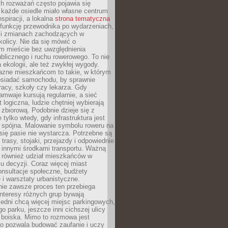
ch rozważań często pojawia się
 każde osiedle miało własne centrum
inspiracji, a lokalna
strona tematyczna
 funkcję przewodnika po wydarzeniach,
h i zmianach zachodzących w
okolicy. Nie da się mówić o
 mieście bez uwzględnienia
ublicznego i ruchu rowerowego. To nie
a ekologii, ale też zwykłej wygody.
jazne mieszkańcom to takie, w którym
posiadać samochodu, by sprawnie
racy, szkoły czy lekarza. Gdy
ramwaje kursują regularnie, a sieć
 logiczna, ludzie chętniej wybierają
zbiorową. Podobnie dzieje się z
 tylko wtedy, gdy infrastruktura jest
i spójna. Malowanie symbolu roweru na
ię pasie nie wystarcza. Potrzebne są
trasy, stojaki, przejazdy i odpowiednie
 innymi środkami transportu. Ważną
a również udział mieszkańców w
 decyzji. Coraz więcej miast
onsultacje społeczne, budżety
 i warsztaty urbanistyczne.
nie zawsze proces ten przebiega
 interesy różnych grup bywają
edni chcą więcej miejsc parkingowych,
go parku, jeszcze inni cichszej ulicy
 boiska. Mimo to rozmowa jest
bo pozwala budować zaufanie i uczy