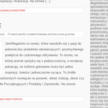
nspiracje i Aranżacje. Na stronie […]
długofalowy
wprowadzono 
okazywało si
LĘGNACJA BIŻUTERII
sklepy zacz
restauracje 
mieszkańcy 
aktywności. 
E
punktem tran
przestrzenią
SZYBKIE
2026
MOŻLIWOŚĆ KOMENTOWANIA
ZOSTAŁA WYŁĄCZONA
także rola zi
I
traktowane j
PROSTE
element mie
JemWegańsko to serwis, które narodziło się z pasji do
temperaturę 
jedzenia bez produktów odzwierzęcych i przemyślanego
jakość powie
czasach ros
podejścia do codziennego odżywiania. To strona, na
fal upałów o
której aromat spotyka się z praktycznością, a receptury
bezpieczeńs
wiele form. 
pokazują, że roślinne gotowanie może być pełna
niewielki sk
zadrzewiona 
inspiracji, świeża i jednocześnie sycąca. To źródło
codziennych 
 codziennych rozwiązań na poranek, obiad, kolację, deser czy
odległych cz
kontaktu z n
a Początkujących i Produkty i Zamienniki. Na stronie
wydaje. Dobr
które budują
wyłącznie o 
ale o przest
ANGLOJĘZYCZNYCH
toczy się ży
miejscem sta
biblioteką, 