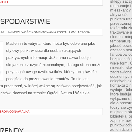
sklepy zacz
NANIA
restauracje 
mieszkańcy 
aktywności. 
punktem tran
OSPODARSTWIE
przestrzenią
także rola zi
traktowane j
ZWIERZĘTA
026
MOŻLIWOŚĆ KOMENTOWANIA
ZOSTAŁA WYŁĄCZONA
W
element mie
GOSPODARSTWIE
temperaturę 
Madlennn to witryna, które może być odbierane jako
jakość powie
czasach ros
stylowy punkt w sieci dla osób szukających
fal upałów o
praktycznych informacji. Już sama nazwa buduje
bezpieczeńs
wiele form. 
skojarzenie z czymś niebanalnym, dlatego strona może
niewielki sk
przyciągać uwagę użytkowników, którzy lubią świeże
zadrzewiona 
codziennych 
podejście do prezentowania tematów. To nie jest
odległych cz
kontaktu z n
ka przestrzeń, w której ważne są zarówno przejrzystość, jak
wydaje. Dobr
iałów. Nowości na stronie: Ogród i Natura i Wiejskie
które budują
wyłącznie o 
ale o przest
toczy się ży
miejscem sta
NERGIA ODNAWIALNA
biblioteką, 
zaprojektow
punktów odni
że ich dziel
TRENDY