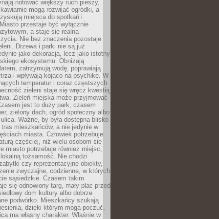
ynają notować większy ruch pieszy,
i kawiarnie mogą rozwijać ogródki, a
zyskują miejsca do spotkań i
Miasto przestaje być wyłącznie
zytowym, a staje się realną
 życia. Nie bez znaczenia pozostaje
eleni. Drzewa i parki nie są już
edynie jako dekoracja, lecz jako istotny
jskiego ekosystemu. Obniżają
latem, zatrzymują wodę, poprawiają
trza i wpływają kojąco na psychikę. W
nących temperatur i coraz częstszych
becność zieleni staje się wręcz kwestią
twa. Zieleń miejska może przyjmować
Czasem jest to duży park, czasem
wer, zielony dach, ogród społeczny albo
ulica. Ważne, by była dostępna blisko
tras mieszkańców, a nie jedynie w
ęściach miasta. Człowiek potrzebuje
aturą częściej, niż wielu osobom się
e miasto potrzebuje również miejsc,
 lokalną tożsamość. Nie chodzi
zabytki czy reprezentacyjne obiekty,
rzenie zwyczajne, codzienne, w których
cie sąsiedzkie. Czasem takim
je się odnowiony targ, mały plac przed
osiedlowy dom kultury albo dobrze
ane podwórko. Mieszkańcy szukają
esienia, dzięki którym mogą poczuć,
nica ma własny charakter. Właśnie w