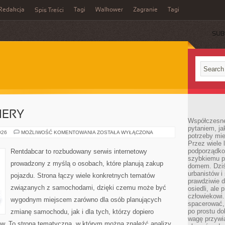
Redakcja
Tagi
Walkower
Zagranie
Tagi
Spis Treści
SUB
IERY
Współczesne 
pytaniem, ja
NOWOŚCI
026
MOŻLIWOŚĆ KOMENTOWANIA
ZOSTAŁA WYŁĄCZONA
potrzeby mie
I
Przez wiele 
PREMIERY
podporządko
Rentdabcar to rozbudowany serwis internetowy
szybkiemu p
prowadzony z myślą o osobach, które planują zakup
domem. Dziś
urbanistów 
pojazdu. Strona łączy wiele konkretnych tematów
prawdziwie d
związanych z samochodami, dzięki czemu może być
osiedli, ale
człowiekowi
wygodnym miejscem zarówno dla osób planujących
spacerować,
po prostu do
zmianę samochodu, jak i dla tych, którzy dopiero
wagę przywią
w. To strona tematyczna, w którym można znaleźć analizy