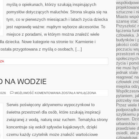
współodpowie
myślą o opiekunach, którzy szukają inspirujących
projektowan
pomysłów dotyczących maluchów. Strona skupia się na
sztuczne i n
Miasto wspó
tym, co w pierwszych miesiącach i latach życia dziecka
szansę stać
Przyszłość m
jest naprawdę ważne: mądrym wyborze akcesoriów. To
łączenia fun
miejsce z poradami, w którym można znaleźć wiele
człowieka. 
budynków i p
 dziecka. Nowe kategorie na stronie to: Karmienie i
jakości codzi
 została przygotowana z myślą o osobach, […]
poczuciu ws
przestrzeń 
społecznych
RZA
życia i pomó
nie musi być
jednak stale
reagować na 
O NA WODZIE
człowiek znó
miejska odz
Współczesne 
BEZPIECZEŃSTWO
2026
MOŻLIWOŚĆ KOMENTOWANIA
ZOSTAŁA WYŁĄCZONA
pytaniem, ja
NA
WODZIE
potrzeby mie
Serwis poświęcony aktywnemu wypoczynkowi to
Przez wiele 
podporządko
świetna przestrzeń dla osób, które szukają inspiracji
szybkiemu p
domem. Dziś
związanej z wodą, naturą oraz ruchem. Tematyka strony
urbanistów 
koncentruje się wokół spływów kajakowych, dzięki
prawdziwie d
osiedli, ale
czemu każdy czytelnik może znaleźć wartościowe
człowiekowi