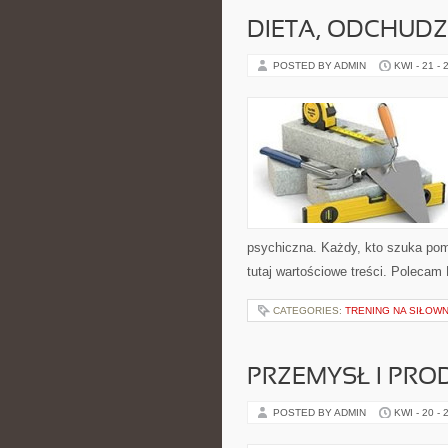
DIETA, ODCHUDZ
POSTED BY ADMIN
KWI - 21 - 
psychiczna. Każdy, kto szuka pomys
tutaj wartościowe treści. Polecam
CATEGORIES:
TRENING NA SIŁOWN
PRZEMYSŁ I PRO
POSTED BY ADMIN
KWI - 20 - 