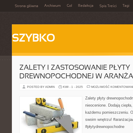
Archiwum
Gol
Redakcja
Tagi
Strona główna
Spis Treści
SZYBKO
ZALETY I ZASTOSOWANIE PŁYTY
DREWNOPOCHODNEJ W ARANŻAC
POSTED BY ADMIN
KWI - 1 - 2025
MOŻLIWOŚĆ KOMENTOWAN
Zalety płyty drewnopochodn
nieocenione. Dodają ciepła, 
każdemu pomieszczeniu. Od
swoim wnętrzu! #aranżacja
#płytydrewnopochodne