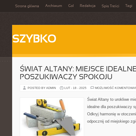
Archiwum
Gol
Redakcja
Tagi
Strona główna
Spis Treści
SZYBKO
ŚWIAT ALTANY: MIEJSCE IDEALN
POSZUKIWACZY SPOKOJU
POSTED BY ADMIN
LUT - 18 - 2025
MOŻLIWOŚĆ KOMENTOWA
Świat Altany to urokliwe mi
idealne dla poszukiwaczy sp
Odkryj harmonię w otoczeni
odpocznij od miejskiego zgi