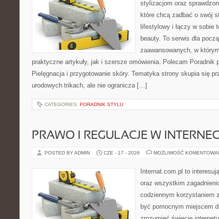
stylizacjom oraz sprawdz
które chcą zadbać o swój s
lifestylowy i łączy w sobie
beauty. To serwis dla począ
zaawansowanych, w którym
praktyczne artykuły, jak i szersze omówienia. Polecam Poradnik po
Pielęgnacja i przygotowanie skóry. Tematyka strony skupia się p
urodowych trikach, ale nie ogranicza […]
CATEGORIES:
PORADNIK STYLU
PRAWO I REGULACJE W INTERNEC
POSTED BY ADMIN
CZE - 17 - 2026
MOŻLIWOŚĆ KOMENTOWA
Internat.com.pl to interesuj
oraz wszystkim zagadnienio
codziennym korzystaniem z
być pomocnym miejscem dla
zrozumieć świecie internet