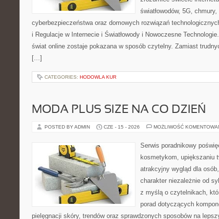
światłowodów, 5G, chmury, 
cyberbezpieczeństwa oraz domowych rozwiązań technologicznych
i Regulacje w Internecie i Światłowody i Nowoczesne Technologie
świat online zostaje pokazana w sposób czytelny. Zamiast trudnyc
[…]
CATEGORIES:
HODOWLA KUR
MODA PLUS SIZE NA CO DZIEŃ
POSTED BY ADMIN
CZE - 15 - 2026
MOŻLIWOŚĆ KOMENTOWA
Serwis poradnikowy poświęc
kosmetykom, upiększaniu 
atrakcyjny wygląd dla osób
charakter niezależnie od sy
z myślą o czytelnikach, kt
porad dotyczących kompon
pielęgnacji skóry, trendów oraz sprawdzonych sposobów na lepsz