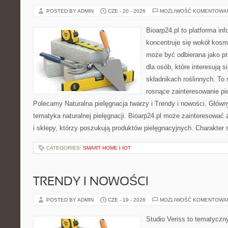
POSTED BY ADMIN
CZE - 20 - 2026
MOŻLIWOŚĆ KOMENTOWA
Bioarp24.pl to platforma in
koncentruje się wokół kosm
może być odbierana jako pr
dla osób, które interesują 
składnikach roślinnych. To 
rosnące zainteresowanie pie
Polecamy Naturalna pielęgnacja twarzy i Trendy i nowości. Głów
tematyka naturalnej pielęgnacji. Bioarp24.pl może zainteresować
i sklepy, którzy poszukują produktów pielęgnacyjnych. Charakter s
CATEGORIES:
SMART HOME I IOT
TRENDY I NOWOŚCI
POSTED BY ADMIN
CZE - 19 - 2026
MOŻLIWOŚĆ KOMENTOWA
Studio Veriss to tematyczn