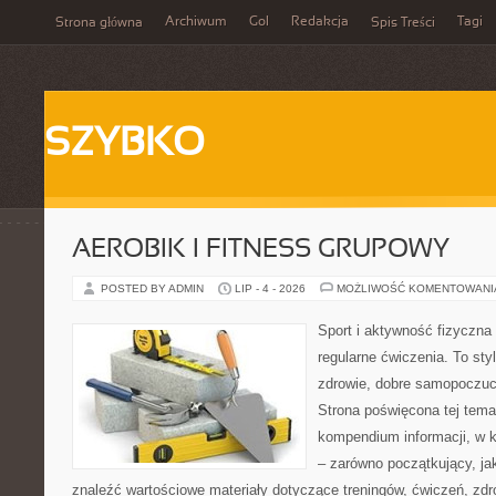
Archiwum
Gol
Redakcja
Tagi
Strona główna
Spis Treści
SZYBKO
AEROBIK I FITNESS GRUPOWY
POSTED BY ADMIN
LIP - 4 - 2026
MOŻLIWOŚĆ KOMENTOWAN
Sport i aktywność fizyczna 
regularne ćwiczenia. To sty
zdrowie, dobre samopoczuci
Strona poświęcona tej tem
kompendium informacji, w k
– zarówno początkujący, j
znaleźć wartościowe materiały dotyczące treningów, ćwiczeń, zdr