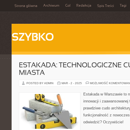
Archiwum
Gol
Redakcja
Tagi
Strona główna
Spis Treści
SZYBKO
ESTAKADA: TECHNOLOGICZNE C
MIASTA
POSTED BY ADMIN
MAR - 2 - 2025
MOŻLIWOŚĆ KOMENTOWAN
Estakada w Warszawie to 
innowacji i zaawansowanej t
prawdziwe cudo architektur
funkcjonalność z nowoczesn
odwiedzić? Oczywiście!