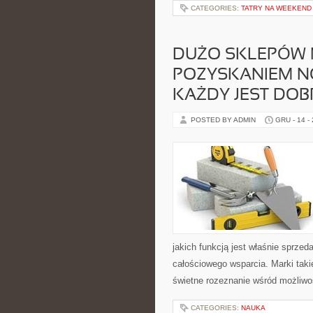
CATEGORIES:
TATRY NA WEEKEND
DUŻO SKLEPÓW 
POZYSKANIEM N
KAŻDY JEST DOB
POSTED BY ADMIN
GRU - 14 -
jakich funkcją jest właśnie sprze
całościowego wsparcia. Marki taki
świetne rozeznanie wśród możliw
CATEGORIES:
NAUKA