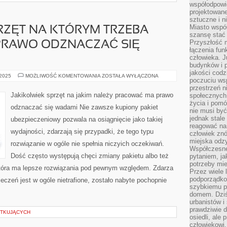
współodpowie
projektowan
sztuczne i n
Miasto wspó
RZĘT NA KTÓRYM TRZEBA
szansę stać
Przyszłość m
RAWO ODZNACZAĆ SIĘ
łączenia fun
człowieka. 
budynków i p
jakości codzi
JAKIKOLWIEK
 2025
MOŻLIWOŚĆ KOMENTOWANIA
ZOSTAŁA WYŁĄCZONA
poczuciu ws
SPRZĘT
NA
przestrzeń 
KTÓRYM
Jakikolwiek sprzęt na jakim należy pracować ma prawo
społecznych
TRZEBA
życia i pomó
PRACOWAĆ
odznaczać się wadami Nie zawsze kupiony pakiet
MA
nie musi być
PRAWO
jednak stale
ubezpieczeniowy pozwala na osiągnięcie jako takiej
ODZNACZAĆ
reagować na 
SIĘ
wydajności, zdarzają się przypadki, że tego typu
WADAMI
człowiek znó
miejska odz
rozwiązanie w ogóle nie spełnia niczyich oczekiwań.
Współczesne 
Dość często występują chęci zmiany pakietu albo też
pytaniem, ja
potrzeby mie
, która ma lepsze rozwiązania pod pewnym względem. Zdarza
Przez wiele 
podporządko
ieczeń jest w ogóle nietrafione, zostało nabyte pochopnie
szybkiemu p
domem. Dziś
urbanistów 
prawdziwie d
ĄTKUJĄCYCH
osiedli, ale
człowiekowi