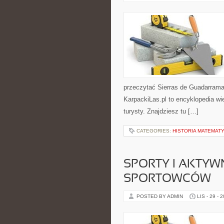
przeczytać Sierras de Guadarrama 
KarpackiLas.pl to encyklopedia w
turysty. Znajdziesz tu […]
CATEGORIES:
HISTORIA MATEMATY
SPORTY I AKTYWN
SPORTOWCÓW
POSTED BY ADMIN
LIS - 29 - 