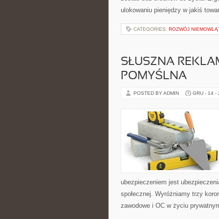
ulokowaniu pieniędzy w jakiś towar
CATEGORIES:
ROZWÓJ NIEMOWLĄ
SŁUSZNA REKLA
POMYŚLNA
POSTED BY ADMIN
GRU - 14 -
ubezpieczeniem jest ubezpieczenia
społecznej. Wyróżniamy trzy kor
zawodowe i OC w życiu prywatnym