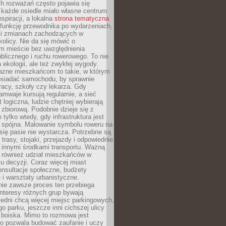
ch rozważań często pojawia się
 każde osiedle miało własne centrum
inspiracji, a lokalna
strona tematyczna
 funkcję przewodnika po wydarzeniach,
h i zmianach zachodzących w
okolicy. Nie da się mówić o
 mieście bez uwzględnienia
ublicznego i ruchu rowerowego. To nie
a ekologii, ale też zwykłej wygody.
jazne mieszkańcom to takie, w którym
posiadać samochodu, by sprawnie
racy, szkoły czy lekarza. Gdy
ramwaje kursują regularnie, a sieć
 logiczna, ludzie chętniej wybierają
zbiorową. Podobnie dzieje się z
 tylko wtedy, gdy infrastruktura jest
i spójna. Malowanie symbolu roweru na
ię pasie nie wystarcza. Potrzebne są
trasy, stojaki, przejazdy i odpowiednie
 innymi środkami transportu. Ważną
a również udział mieszkańców w
 decyzji. Coraz więcej miast
onsultacje społeczne, budżety
 i warsztaty urbanistyczne.
nie zawsze proces ten przebiega
 interesy różnych grup bywają
edni chcą więcej miejsc parkingowych,
go parku, jeszcze inni cichszej ulicy
 boiska. Mimo to rozmowa jest
bo pozwala budować zaufanie i uczy