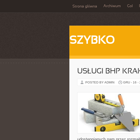
Archiwum
Gol
Strona główna
SZYBKO
USŁUGI BHP KR
POSTED BY ADMIN
GRU - 16 -
udostępnianych nam przez rozmait