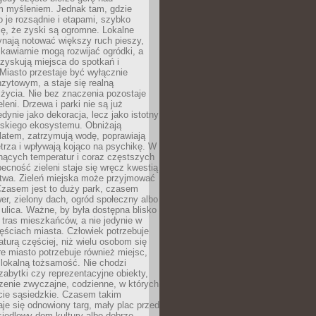
m myśleniem. Jednak tam, gdzie
je rozsądnie i etapami, szybko
ę, że zyski są ogromne. Lokalne
ynają notować większy ruch pieszy,
i kawiarnie mogą rozwijać ogródki, a
zyskują miejsca do spotkań i
Miasto przestaje być wyłącznie
zytowym, a staje się realną
 życia. Nie bez znaczenia pozostaje
eleni. Drzewa i parki nie są już
edynie jako dekoracja, lecz jako istotny
jskiego ekosystemu. Obniżają
latem, zatrzymują wodę, poprawiają
trza i wpływają kojąco na psychikę. W
nących temperatur i coraz częstszych
becność zieleni staje się wręcz kwestią
twa. Zieleń miejska może przyjmować
Czasem jest to duży park, czasem
wer, zielony dach, ogród społeczny albo
ulica. Ważne, by była dostępna blisko
tras mieszkańców, a nie jedynie w
ęściach miasta. Człowiek potrzebuje
aturą częściej, niż wielu osobom się
e miasto potrzebuje również miejsc,
 lokalną tożsamość. Nie chodzi
zabytki czy reprezentacyjne obiekty,
rzenie zwyczajne, codzienne, w których
cie sąsiedzkie. Czasem takim
je się odnowiony targ, mały plac przed
osiedlowy dom kultury albo dobrze