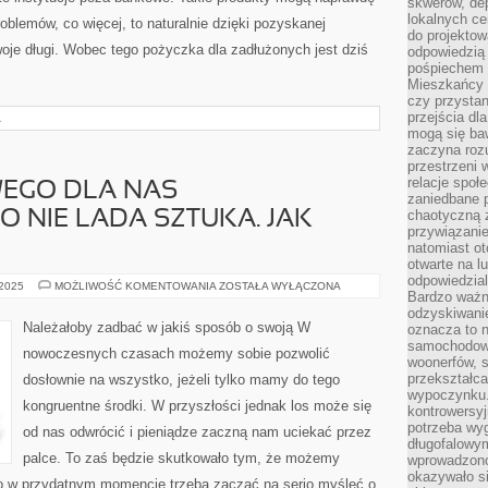
skwerów, de
lokalnych ce
blemów, co więcej, to naturalnie dzięki pozyskanej
do projektow
je długi. Wobec tego pożyczka dla zadłużonych jest dziś
odpowiedzią
pośpiechem i
Mieszkańcy c
czy przystan
przejścia dl
A
mogą się ba
zaczyna rozu
przestrzeni 
relacje społ
EGO DLA NAS
zaniedbane 
chaotyczną 
O NIE LADA SZTUKA. JAK
przywiązanie
natomiast ot
otwarte na l
odpowiedzial
WYBÓR
 2025
MOŻLIWOŚĆ KOMENTOWANIA
ZOSTAŁA WYŁĄCZONA
Bardzo ważn
WŁAŚCIWEGO
DLA
odzyskiwanie
NAS
Należałoby zadbać w jakiś sposób o swoją W
oznacza to n
UBEZPIECZENIA
samochodowe
TO
nowoczesnych czasach możemy sobie pozwolić
NIE
woonerfów, s
LADA
przekształca
dosłownie na wszystko, jeżeli tylko mamy do tego
SZTUKA.
JAK
wypoczynku.
kongruentne środki. W przyszłości jednak los może się
NAJBARDZIEJ
kontrowersyj
potrzeba wyg
od nas odwrócić i pieniądze zaczną nam uciekać przez
długofalowy
palce. To zaś będzie skutkowało tym, że możemy
wprowadzono 
okazywało si
o w przydatnym momencie trzeba zacząć na serio myśleć o