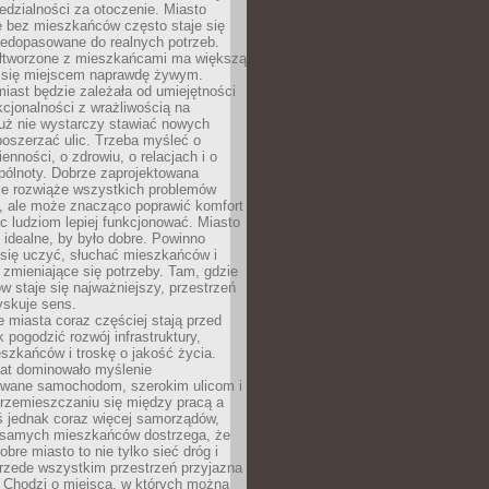
dzialności za otoczenie. Miasto
e bez mieszkańców często staje się
iedopasowane do realnych potrzeb.
łtworzone z mieszkańcami ma większą
 się miejscem naprawdę żywym.
iast będzie zależała od umiejętności
kcjonalności z wrażliwością na
Już nie wystarczy stawiać nowych
oszerzać ulic. Trzeba myśleć o
enności, o zdrowiu, o relacjach i o
pólnoty. Dobrze zaprojektowana
nie rozwiąże wszystkich problemów
, ale może znacząco poprawić komfort
c ludziom lepiej funkcjonować. Miasto
 idealne, by było dobre. Powinno
 się uczyć, słuchać mieszkańców i
zmieniające się potrzeby. Tam, gdzie
w staje się najważniejszy, przestrzeń
yskuje sens.
miasta coraz częściej stają przed
k pogodzić rozwój infrastruktury,
szkańców i troskę o jakość życia.
lat dominowało myślenie
wane samochodom, szerokim ulicom i
rzemieszczaniu się między pracą a
 jednak coraz więcej samorządów,
i samych mieszkańców dostrzega, że
obre miasto to nie tylko sieć dróg i
 przede wszystkim przestrzeń przyjazna
. Chodzi o miejsca, w których można