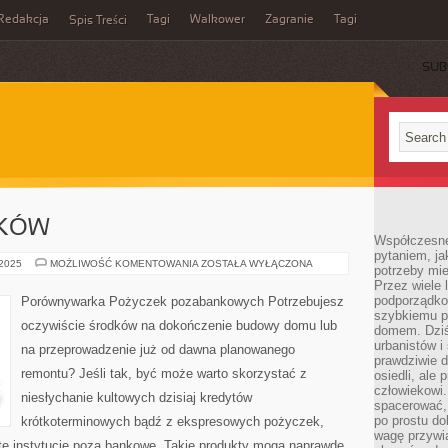
Redakcja
Tagi
Walkower
Zagranie
Tagi
Spis Treści
SUB
AKÓW
Współczesne 
pytaniem, ja
USŁUGI
 2025
MOŻLIWOŚĆ KOMENTOWANIA
ZOSTAŁA WYŁĄCZONA
potrzeby mie
BHP
Przez wiele 
KRAKÓW
podporządko
Porównywarka Pożyczek pozabankowych Potrzebujesz
szybkiemu p
oczywiście środków na dokończenie budowy domu lub
domem. Dziś
urbanistów 
na przeprowadzenie już od dawna planowanego
prawdziwie d
remontu? Jeśli tak, być może warto skorzystać z
osiedli, ale
człowiekowi
niesłychanie kultowych dzisiaj kredytów
spacerować,
po prostu do
krótkoterminowych bądź z ekspresowych pożyczek,
wagę przywią
e instytucje poza bankowe. Takie produkty mogą naprawdę