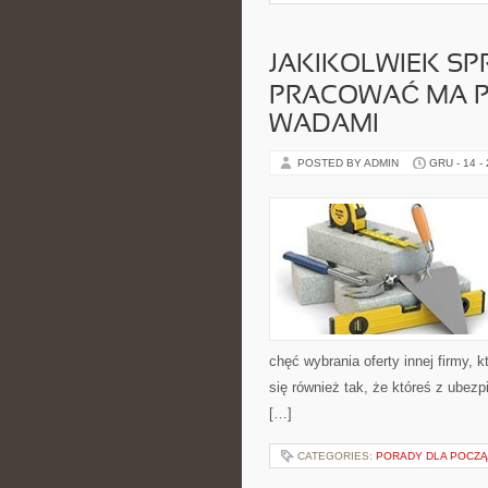
JAKIKOLWIEK SP
PRACOWAĆ MA P
WADAMI
POSTED BY ADMIN
GRU - 14 -
chęć wybrania oferty innej firmy
się również tak, że któreś z ubezp
[…]
CATEGORIES:
PORADY DLA POCZ