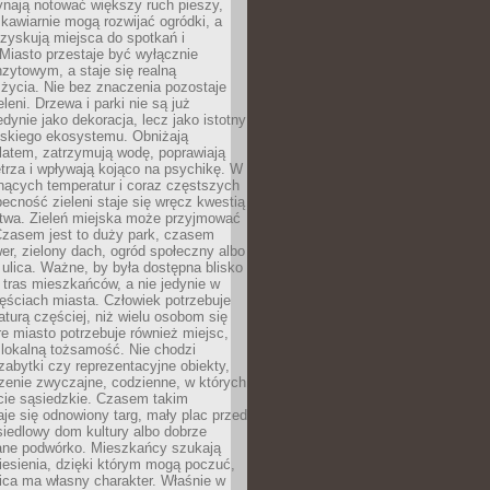
ynają notować większy ruch pieszy,
i kawiarnie mogą rozwijać ogródki, a
zyskują miejsca do spotkań i
Miasto przestaje być wyłącznie
zytowym, a staje się realną
 życia. Nie bez znaczenia pozostaje
eleni. Drzewa i parki nie są już
edynie jako dekoracja, lecz jako istotny
jskiego ekosystemu. Obniżają
latem, zatrzymują wodę, poprawiają
trza i wpływają kojąco na psychikę. W
nących temperatur i coraz częstszych
becność zieleni staje się wręcz kwestią
twa. Zieleń miejska może przyjmować
Czasem jest to duży park, czasem
wer, zielony dach, ogród społeczny albo
ulica. Ważne, by była dostępna blisko
tras mieszkańców, a nie jedynie w
ęściach miasta. Człowiek potrzebuje
aturą częściej, niż wielu osobom się
e miasto potrzebuje również miejsc,
 lokalną tożsamość. Nie chodzi
zabytki czy reprezentacyjne obiekty,
rzenie zwyczajne, codzienne, w których
cie sąsiedzkie. Czasem takim
je się odnowiony targ, mały plac przed
osiedlowy dom kultury albo dobrze
ane podwórko. Mieszkańcy szukają
esienia, dzięki którym mogą poczuć,
nica ma własny charakter. Właśnie w