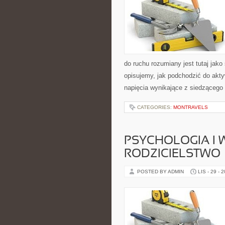
do ruchu rozumiany jest tutaj jako 
opisujemy, jak podchodzić do akt
napięcia wynikające z siedzącego
CATEGORIES:
MONTRAVELS
PSYCHOLOGIA I
RODZICIELSTWO
POSTED BY ADMIN
LIS - 29 - 