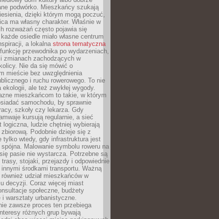
ane podwórko. Mieszkańcy szukają
esienia, dzięki którym mogą poczuć,
nica ma własny charakter. Właśnie w
ch rozważań często pojawia się
 każde osiedle miało własne centrum
inspiracji, a lokalna
strona tematyczna
 funkcję przewodnika po wydarzeniach,
h i zmianach zachodzących w
okolicy. Nie da się mówić o
 mieście bez uwzględnienia
ublicznego i ruchu rowerowego. To nie
a ekologii, ale też zwykłej wygody.
jazne mieszkańcom to takie, w którym
posiadać samochodu, by sprawnie
racy, szkoły czy lekarza. Gdy
ramwaje kursują regularnie, a sieć
 logiczna, ludzie chętniej wybierają
zbiorową. Podobnie dzieje się z
 tylko wtedy, gdy infrastruktura jest
i spójna. Malowanie symbolu roweru na
ię pasie nie wystarcza. Potrzebne są
trasy, stojaki, przejazdy i odpowiednie
 innymi środkami transportu. Ważną
a również udział mieszkańców w
 decyzji. Coraz więcej miast
onsultacje społeczne, budżety
 i warsztaty urbanistyczne.
nie zawsze proces ten przebiega
 interesy różnych grup bywają