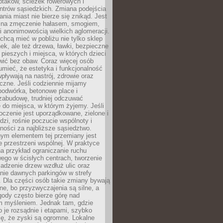
ptaków, ścieżek rowerowych i
ntrów sąsiedzkich. Zmiana podejścia
ania miast nie bierze się znikąd. Jest
 na zmęczenie hałasem, smogiem,
 anonimowością wielkich aglomeracji.
hcą mieć w pobliżu nie tylko sklep
ek, ale też drzewa, ławki, bezpieczne
a pieszych i miejsca, w których dzieci
wić bez obaw. Coraz więcej osób
mieć, że estetyka i funkcjonalność
wpływają na nastrój, zdrowie oraz
eczne. Jeśli codziennie mijamy
podwórka, betonowe place i
zabudowę, trudniej odczuwać
 do miejsca, w którym żyjemy. Jeśli
oczenie jest uporządkowane, zielone i
udzi, rośnie poczucie wspólnoty i
ności za najbliższe sąsiedztwo.
ym elementem tej przemiany jest
 przestrzeni wspólnej. W praktyce
a przykład ograniczanie ruchu
go w ścisłych centrach, tworzenie
adzenie drzew wzdłuż ulic oraz
nie dawnych parkingów w strefy
 Dla części osób takie zmiany bywają
ne, bo przyzwyczajenia są silne, a
ody często bierze górę nad
m myśleniem. Jednak tam, gdzie
je rozsądnie i etapami, szybko
ę, że zyski są ogromne. Lokalne