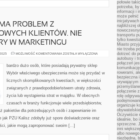
połowie taki
potrzeba, by
informacji i 
może pełnić
inicjatywac
MA PROBLEM Z
najbliższej 
nowoczesnym
OWYCH KLIENTÓW. NIE
transportu p
tylko kwesti
RY W MARKETINGU
Miasto przy
nie trzeba 
dotrzeć do p
DUŻO
 2025
MOŻLIWOŚĆ KOMENTOWANIA
ZOSTAŁA WYŁĄCZONA
SKLEPÓW
autobusy i t
MA
połączeń jest
PROBLEM
bardzo dużo osób, które posiadają prywatny sklep
Z
komunikację 
POZYSKANIEM
rowerami, ale
Wybór właściwego ubezpieczenia może się przydać w
NOWYCH
bezpieczna 
KLIENTÓW.
licznych skomplikowanych kwestiach, w większości
NIE
urywającym s
KAŻDY
przemyślane 
związanych z prawdopodobieństwem utraty zdrowia,
JEST
połączenie z
DOBRY
W
życia lub wystąpienia strat w majątku. W obecnych
rolę odgryw
MARKETINGU
podejmowaniu
czasach w branży funkcjonuje wiele przedsiębiorstw,
organizuje k
obywatelskie
daż pakietów dla potrzebujących osób i zapewnianie im
Oczywiście 
e jak PZU Kalisz zdobyły już spore doświadczenie oraz
idealnie, bo
sprzeczne. J
ości, jakie mogą zaproponować swoim […]
inni większe
albo nowego
niezbędna, 