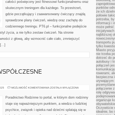
całości poświęcony jest fitnessowi funkcjonalnemu oraz
SPORTOWCÓW
zaprojektow
punktów odni
skutecznym treningom dla każdego. To przestrzeń,
że ich dziel
gdzie początkujący i zaawansowany ćwiczący znajdą
połowie taki
potrzeba, by
sprawdzone plany ćwiczeń, wiedzę oraz zachętę do
informacji i 
codziennego treningu. PT6.pl – funkcjonalne podejście
może pełnić
inicjatywac
styl życia, a nie tylko zestaw ćwiczeń. Na stronie
najbliższej 
nowoczesnym
ywności z głową, aby wzmocnić całe ciało, zmniejszyć
transportu p
 […]
tylko kwesti
Miasto przy
nie trzeba 
dotrzeć do p
autobusy i t
połączeń jest
komunikację 
 WSPÓŁCZESNE
rowerami, ale
bezpieczna 
urywającym s
przemyślane 
PSYCHOLOGIA
2025
MOŻLIWOŚĆ KOMENTOWANIA
ZOSTAŁA WYŁĄCZONA
połączenie z
I
rolę odgryw
WSPÓŁCZESNE
podejmowaniu
RODZICIELSTWO
Poradnictwo Rodzinne to portal, w którym dom rodzinny
organizuje k
staje się najważniejszym punktem, a wiedza o ludzkiej
obywatelskie
Oczywiście 
psychice, związek i opieka nad dziećmi splatają się w
idealnie, bo