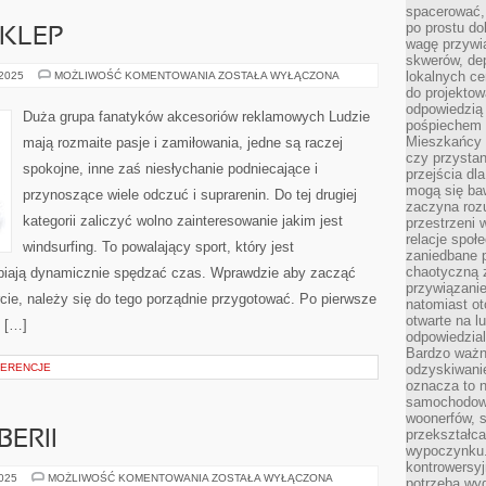
spacerować,
po prostu do
KLEP
wagę przywią
skwerów, de
BOARDSHORTY
lokalnych ce
 2025
MOŻLIWOŚĆ KOMENTOWANIA
ZOSTAŁA WYŁĄCZONA
SKLEP
do projektow
odpowiedzią
Duża grupa fanatyków akcesoriów reklamowych Ludzie
pośpiechem i
Mieszkańcy c
mają rozmaite pasje i zamiłowania, jedne są raczej
czy przystan
spokojne, inne zaś niesłychanie podniecające i
przejścia dl
mogą się ba
przynoszące wiele odczuć i suprarenin. Do tej drugiej
zaczyna rozu
kategorii zaliczyć wolno zainteresowanie jakim jest
przestrzeni 
relacje społ
windsurfing. To powalający sport, który jest
zaniedbane 
chaotyczną 
lbiają dynamicznie spędzać czas. Wprawdzie aby zacząć
przywiązanie
rcie, należy się do tego porządnie przygotować. Po pierwsze
natomiast ot
otwarte na l
 […]
odpowiedzial
Bardzo ważn
FERENCJE
odzyskiwanie
oznacza to n
samochodowe
woonerfów, s
przekształca
BERII
wypoczynku.
kontrowersyj
AŁTAJ
2025
MOŻLIWOŚĆ KOMENTOWANIA
ZOSTAŁA WYŁĄCZONA
potrzeba wyg