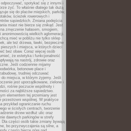
 odpoczywać, spotykać się z innymi i
brze żyć. To właśnie dlatego tak dużą
zuje się do placów miejskich, parków,
ptaków, ścieżek rowerowych i
ntrów sąsiedzkich. Zmiana podejścia
ania miast nie bierze się znikąd. Jest
 na zmęczenie hałasem, smogiem,
 anonimowością wielkich aglomeracji.
hcą mieć w pobliżu nie tylko sklep
ek, ale też drzewa, ławki, bezpieczne
a pieszych i miejsca, w których dzieci
wić bez obaw. Coraz więcej osób
mieć, że estetyka i funkcjonalność
wpływają na nastrój, zdrowie oraz
eczne. Jeśli codziennie mijamy
podwórka, betonowe place i
zabudowę, trudniej odczuwać
 do miejsca, w którym żyjemy. Jeśli
oczenie jest uporządkowane, zielone i
udzi, rośnie poczucie wspólnoty i
ności za najbliższe sąsiedztwo.
ym elementem tej przemiany jest
 przestrzeni wspólnej. W praktyce
a przykład ograniczanie ruchu
go w ścisłych centrach, tworzenie
adzenie drzew wzdłuż ulic oraz
nie dawnych parkingów w strefy
 Dla części osób takie zmiany bywają
ne, bo przyzwyczajenia są silne, a
ody często bierze górę nad