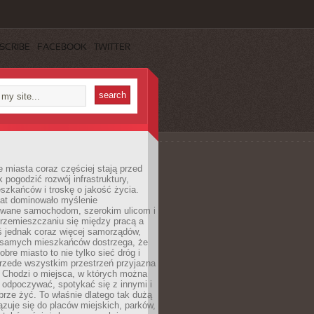
SCRIBE
FACEBOOK
TWITTER
miasta coraz częściej stają przed
k pogodzić rozwój infrastruktury,
szkańców i troskę o jakość życia.
lat dominowało myślenie
wane samochodom, szerokim ulicom i
rzemieszczaniu się między pracą a
 jednak coraz więcej samorządów,
i samych mieszkańców dostrzega, że
obre miasto to nie tylko sieć dróg i
 przede wszystkim przestrzeń przyjazna
. Chodzi o miejsca, w których można
 odpoczywać, spotykać się z innymi i
brze żyć. To właśnie dlatego tak dużą
zuje się do placów miejskich, parków,