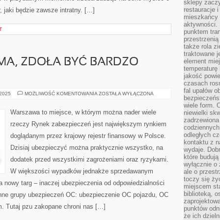
sklepy zacz
restauracje 
, jaki będzie zawsze intratny. […]
mieszkańcy 
aktywności. 
T
punktem tran
przestrzenią
także rola zi
traktowane j
MA, ZDOŁA BYĆ BARDZO
element mie
temperaturę 
jakość powie
czasach ros
fal upałów o
SŁUSZNA
 2025
MOŻLIWOŚĆ KOMENTOWANIA
ZOSTAŁA WYŁĄCZONA
bezpieczeńs
REKLAMA,
ZDOŁA
wiele form. 
BYĆ
Warszawa to miejsce, w którym można nader wiele
niewielki sk
BARDZO
zadrzewiona 
POMYŚLNA
rzeczy Rynek zabezpieczeń jest największym rynkiem
codziennych 
odległych cz
doglądanym przez krajowy rejestr finansowy w Polsce.
kontaktu z n
Dzisiaj ubezpieczyć można praktycznie wszystko, na
wydaje. Dobr
które budują
dodatek przed wszystkimi zagrożeniami oraz ryzykami.
wyłącznie o 
W większości wypadków jednakże sprzedawanym
ale o przest
toczy się ży
 nowy targ – inaczej ubezpieczenia od odpowiedzialności
miejscem sta
biblioteką, 
onne grupy ubezpieczeń OC: ubezpieczenie OC pojazdu, OC
zaprojektow
. Tutaj pzu zakopane chroni nas […]
punktów odni
że ich dziel