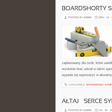
BOARDSHORTY S
POSTED BY ADMIN
GRU - 13 -
zaplanowany dla osób, które uwie
rezolutnie brać udział w takim spo
wypada się wyposażyć w akuratny
CATEGORIES:
WYDARZENIA I KON
AŁTAJ – SERCE SY
POSTED BY ADMIN
LIS - 30 - 