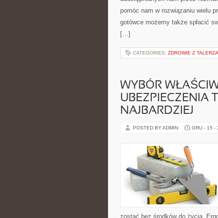
pomóc nam w rozwiązaniu wielu pro
gotówce możemy także spłacić swo
[…]
CATEGORIES:
ZDROWIE Z TALERZ
WYBÓR WŁAŚCIW
UBEZPIECZENIA T
NAJBARDZIEJ
POSTED BY ADMIN
GRU - 15 -
zostać bez środków do życia. Erg