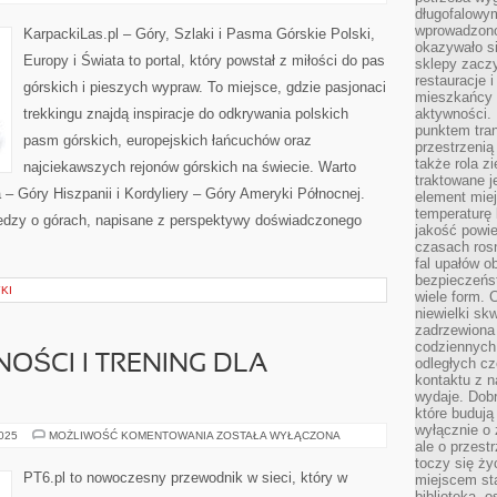
–
długofalowy
SERCE
SYBERII
wprowadzono 
KarpackiLas.pl – Góry, Szlaki i Pasma Górskie Polski,
okazywało si
Europy i Świata to portal, który powstał z miłości do pas
sklepy zacz
restauracje 
górskich i pieszych wypraw. To miejsce, gdzie pasjonaci
mieszkańcy 
trekkingu znajdą inspiracje do odkrywania polskich
aktywności. 
punktem tran
pasm górskich, europejskich łańcuchów oraz
przestrzenią
także rola zi
najciekawszych rejonów górskich na świecie. Warto
traktowane j
– Góry Hiszpanii i Kordyliery – Góry Ameryki Północnej.
element mie
temperaturę 
iedzy o górach, napisane z perspektywy doświadczonego
jakość powie
czasach ros
fal upałów o
bezpieczeńs
KI
wiele form. 
niewielki sk
zadrzewiona 
codziennych 
OŚCI I TRENING DLA
odległych cz
kontaktu z n
wydaje. Dobr
które budują
wyłącznie o 
SPORTY
2025
MOŻLIWOŚĆ KOMENTOWANIA
ZOSTAŁA WYŁĄCZONA
ale o przest
I
AKTYWNOŚCI
toczy się ży
I
PT6.pl to nowoczesny przewodnik w sieci, który w
miejscem sta
TRENING
biblioteką, 
DLA