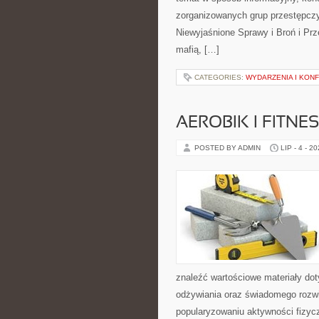
zorganizowanych grup przestępczy
Niewyjaśnione Sprawy i Broń i Pr
mafią, […]
CATEGORIES:
WYDARZENIA I KON
AEROBIK I FITN
POSTED BY ADMIN
LIP - 4 - 2
znaleźć wartościowe materiały dot
odżywiania oraz świadomego rozwij
popularyzowaniu aktywności fizyc