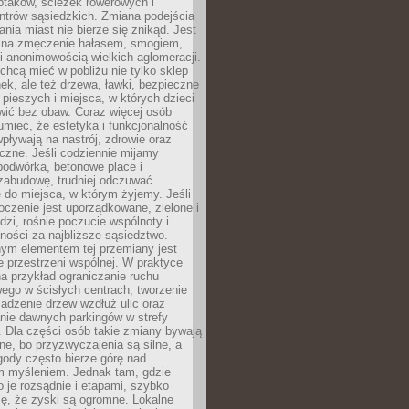
ptaków, ścieżek rowerowych i
ntrów sąsiedzkich. Zmiana podejścia
ania miast nie bierze się znikąd. Jest
 na zmęczenie hałasem, smogiem,
 anonimowością wielkich aglomeracji.
hcą mieć w pobliżu nie tylko sklep
ek, ale też drzewa, ławki, bezpieczne
a pieszych i miejsca, w których dzieci
wić bez obaw. Coraz więcej osób
mieć, że estetyka i funkcjonalność
wpływają na nastrój, zdrowie oraz
eczne. Jeśli codziennie mijamy
podwórka, betonowe place i
zabudowę, trudniej odczuwać
 do miejsca, w którym żyjemy. Jeśli
oczenie jest uporządkowane, zielone i
udzi, rośnie poczucie wspólnoty i
ności za najbliższe sąsiedztwo.
ym elementem tej przemiany jest
 przestrzeni wspólnej. W praktyce
a przykład ograniczanie ruchu
go w ścisłych centrach, tworzenie
adzenie drzew wzdłuż ulic oraz
nie dawnych parkingów w strefy
 Dla części osób takie zmiany bywają
ne, bo przyzwyczajenia są silne, a
ody często bierze górę nad
m myśleniem. Jednak tam, gdzie
je rozsądnie i etapami, szybko
ę, że zyski są ogromne. Lokalne