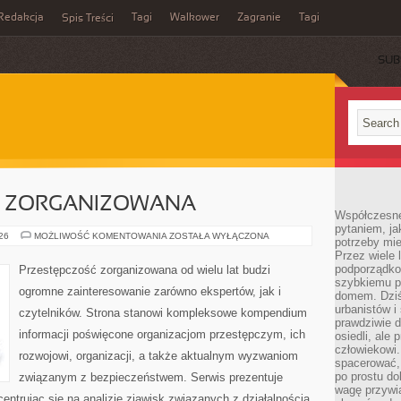
Redakcja
Tagi
Walkower
Zagranie
Tagi
Spis Treści
SUB
C ZORGANIZOWANA
Współczesne 
pytaniem, ja
PRZESTĘPCZOŚC
026
MOŻLIWOŚĆ KOMENTOWANIA
ZOSTAŁA WYŁĄCZONA
potrzeby mie
ZORGANIZOWANA
Przez wiele 
podporządko
Przestępczość zorganizowana od wielu lat budzi
szybkiemu p
ogromne zainteresowanie zarówno ekspertów, jak i
domem. Dziś
urbanistów 
czytelników. Strona stanowi kompleksowe kompendium
prawdziwie d
informacji poświęcone organizacjom przestępczym, ich
osiedli, ale
człowiekowi
rozwojowi, organizacji, a także aktualnym wyzwaniom
spacerować,
po prostu do
związanym z bezpieczeństwem. Serwis prezentuje
wagę przywią
entrując się na analizie zjawisk związanych z działalnością