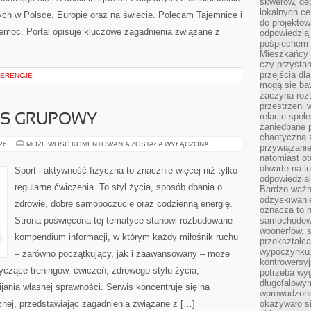
skwerów, de
lokalnych ce
ch w Polsce, Europie oraz na świecie. Polecam Tajemnice i
do projektow
zemoc. Portal opisuje kluczowe zagadnienia związane z
odpowiedzią
pośpiechem i
Mieszkańcy c
czy przystan
przejścia dl
FERENCJE
mogą się ba
zaczyna rozu
przestrzeni 
relacje społ
ESS GRUPOWY
zaniedbane 
chaotyczną 
AEROBIK
026
MOŻLIWOŚĆ KOMENTOWANIA
ZOSTAŁA WYŁĄCZONA
przywiązanie
I
natomiast ot
FITNESS
GRUPOWY
otwarte na l
Sport i aktywność fizyczna to znacznie więcej niż tylko
odpowiedzial
regularne ćwiczenia. To styl życia, sposób dbania o
Bardzo ważn
odzyskiwanie
zdrowie, dobre samopoczucie oraz codzienną energię.
oznacza to n
Strona poświęcona tej tematyce stanowi rozbudowane
samochodowe
woonerfów, s
kompendium informacji, w którym każdy miłośnik ruchu
przekształca
wypoczynku.
– zarówno początkujący, jak i zaawansowany – może
kontrowersyj
yczące treningów, ćwiczeń, zdrowego stylu życia,
potrzeba wyg
długofalowy
ania własnej sprawności. Serwis koncentruje się na
wprowadzono 
znej, przedstawiając zagadnienia związane z […]
okazywało si