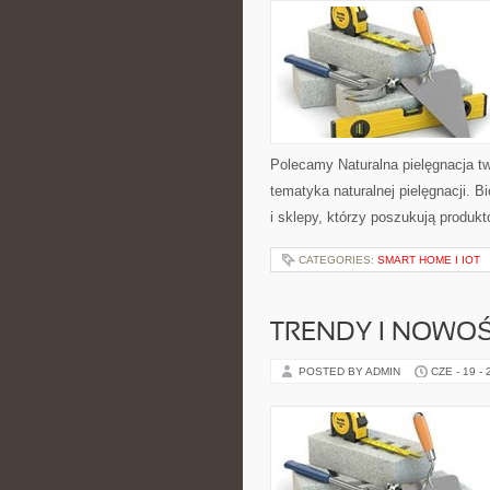
Polecamy Naturalna pielęgnacja t
tematyka naturalnej pielęgnacji. 
i sklepy, którzy poszukują produkt
CATEGORIES:
SMART HOME I IOT
TRENDY I NOWOŚ
POSTED BY ADMIN
CZE - 19 -