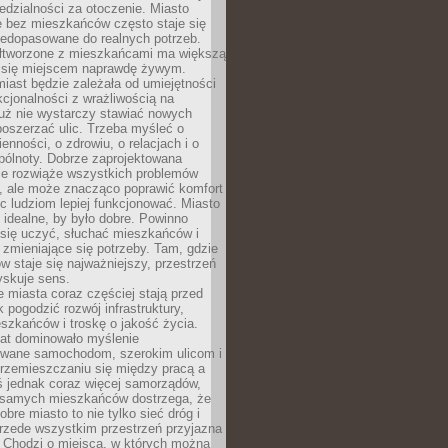
dzialności za otoczenie. Miasto
e bez mieszkańców często staje się
iedopasowane do realnych potrzeb.
łtworzone z mieszkańcami ma większą
 się miejscem naprawdę żywym.
iast będzie zależała od umiejętności
kcjonalności z wrażliwością na
Już nie wystarczy stawiać nowych
oszerzać ulic. Trzeba myśleć o
enności, o zdrowiu, o relacjach i o
pólnoty. Dobrze zaprojektowana
nie rozwiąże wszystkich problemów
, ale może znacząco poprawić komfort
c ludziom lepiej funkcjonować. Miasto
 idealne, by było dobre. Powinno
 się uczyć, słuchać mieszkańców i
zmieniające się potrzeby. Tam, gdzie
w staje się najważniejszy, przestrzeń
yskuje sens.
miasta coraz częściej stają przed
k pogodzić rozwój infrastruktury,
szkańców i troskę o jakość życia.
lat dominowało myślenie
wane samochodom, szerokim ulicom i
rzemieszczaniu się między pracą a
 jednak coraz więcej samorządów,
i samych mieszkańców dostrzega, że
obre miasto to nie tylko sieć dróg i
 przede wszystkim przestrzeń przyjazna
. Chodzi o miejsca, w których można