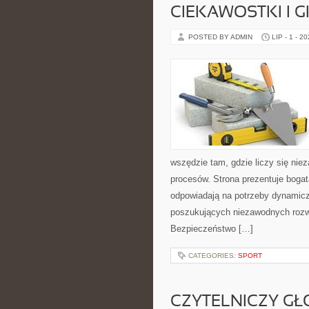
CIEKAWOSTKI I 
POSTED BY ADMIN
LIP - 1 - 2
wszędzie tam, gdzie liczy się n
procesów. Strona prezentuje bogatą
odpowiadają na potrzeby dynamiczn
poszukujących niezawodnych rozwi
Bezpieczeństwo […]
CATEGORIES:
SPORT
CZYTELNICZY GŁ