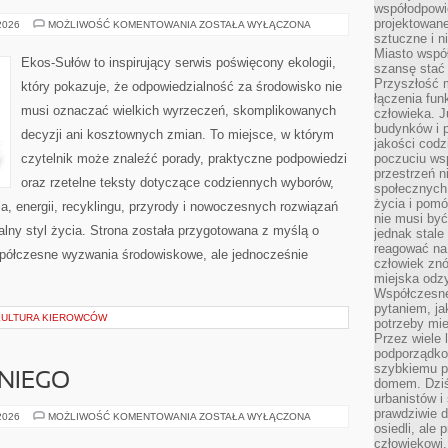
współodpowie
projektowan
CZYTELNICZY
 2026
MOŻLIWOŚĆ KOMENTOWANIA
ZOSTAŁA WYŁĄCZONA
GŁOS
sztuczne i n
Miasto wspó
Ekos-Sułów to inspirujący serwis poświęcony ekologii,
szansę stać
Przyszłość m
który pokazuje, że odpowiedzialność za środowisko nie
łączenia fun
musi oznaczać wielkich wyrzeczeń, skomplikowanych
człowieka. 
budynków i p
decyzji ani kosztownych zmian. To miejsce, w którym
jakości codzi
czytelnik może znaleźć porady, praktyczne podpowiedzi
poczuciu ws
przestrzeń 
oraz rzetelne teksty dotyczące codziennych wyborów,
społecznych
życia i pomó
, energii, recyklingu, przyrody i nowoczesnych rozwiązań
nie musi być
alny styl życia. Strona została przygotowana z myślą o
jednak stale
reagować na 
półczesne wyzwania środowiskowe, ale jednocześnie
człowiek znó
miejska odz
Współczesne 
pytaniem, ja
 KULTURA KIEROWCÓW
potrzeby mie
Przez wiele 
podporządko
szybkiemu p
NIEGO
domem. Dziś
urbanistów 
prawdziwie d
KOSMETYKI
 2026
MOŻLIWOŚĆ KOMENTOWANIA
ZOSTAŁA WYŁĄCZONA
DLA
osiedli, ale
NIEGO
człowiekowi