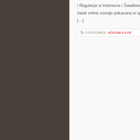
i Regulacje w Internecie i Światł
świat online zostaje pokazana w s
[…]
CATEGORIES:
HODOWLA KUR