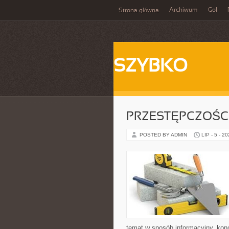
Archiwum
Gol
Strona główna
SZYBKO
PRZESTĘPCZOŚ
POSTED BY ADMIN
LIP - 5 - 2
temat w sposób informacyjny, konc