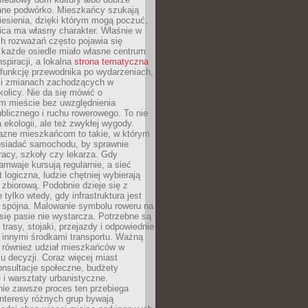
ane podwórko. Mieszkańcy szukają
esienia, dzięki którym mogą poczuć,
nica ma własny charakter. Właśnie w
ch rozważań często pojawia się
 każde osiedle miało własne centrum
inspiracji, a lokalna
strona tematyczna
 funkcję przewodnika po wydarzeniach,
h i zmianach zachodzących w
okolicy. Nie da się mówić o
 mieście bez uwzględnienia
ublicznego i ruchu rowerowego. To nie
a ekologii, ale też zwykłej wygody.
jazne mieszkańcom to takie, w którym
posiadać samochodu, by sprawnie
racy, szkoły czy lekarza. Gdy
ramwaje kursują regularnie, a sieć
 logiczna, ludzie chętniej wybierają
zbiorową. Podobnie dzieje się z
 tylko wtedy, gdy infrastruktura jest
i spójna. Malowanie symbolu roweru na
ię pasie nie wystarcza. Potrzebne są
trasy, stojaki, przejazdy i odpowiednie
 innymi środkami transportu. Ważną
a również udział mieszkańców w
 decyzji. Coraz więcej miast
onsultacje społeczne, budżety
 i warsztaty urbanistyczne.
nie zawsze proces ten przebiega
 interesy różnych grup bywają