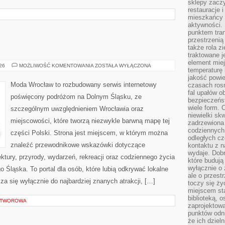
sklepy zacz
restauracje 
mieszkańcy 
aktywności. 
punktem tran
przestrzenią
także rola zi
traktowane j
element mie
BOLESŁAWIEC
026
MOŻLIWOŚĆ KOMENTOWANIA
ZOSTAŁA WYŁĄCZONA
temperaturę 
jakość powie
Moda Wrocław to rozbudowany serwis internetowy
czasach ros
fal upałów o
poświęcony podróżom na Dolnym Śląsku, ze
bezpieczeńs
wiele form. 
szczególnym uwzględnieniem Wrocławia oraz
niewielki sk
miejscowości, które tworzą niezwykle barwną mapę tej
zadrzewiona 
codziennych 
części Polski. Strona jest miejscem, w którym można
odległych cz
znaleźć przewodnikowe wskazówki dotyczące
kontaktu z n
wydaje. Dobr
itektury, przyrody, wydarzeń, rekreacji oraz codziennego życia
które budują
wyłącznie o 
 Śląska. To portal dla osób, które lubią odkrywać lokalne
ale o przest
za się wyłącznie do najbardziej znanych atrakcji, […]
toczy się ży
miejscem sta
biblioteką, 
 OTWOROWA
zaprojektow
punktów odni
że ich dziel