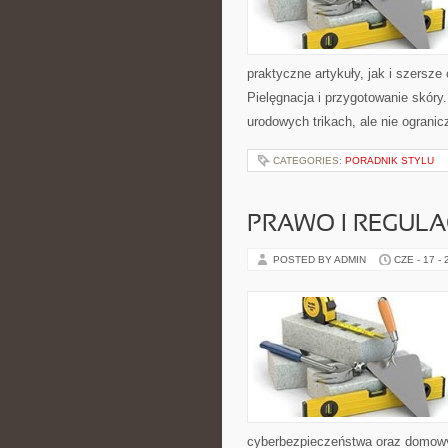
praktyczne artykuły, jak i szersze
Pielęgnacja i przygotowanie skóry
urodowych trikach, ale nie ogranic
CATEGORIES:
PORADNIK STYLU
PRAWO I REGULA
POSTED BY ADMIN
CZE - 17 -
cyberbezpieczeństwa oraz domowy