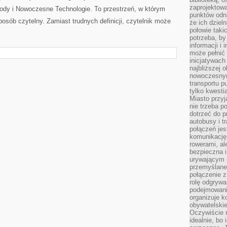
zaprojektow
owody i Nowoczesne Technologie. To przestrzeń, w którym
punktów odni
posób czytelny. Zamiast trudnych definicji, czytelnik może
że ich dziel
połowie taki
potrzeba, by
informacji i 
może pełnić
inicjatywac
najbliższej 
nowoczesnym
transportu p
tylko kwesti
Miasto przy
nie trzeba 
dotrzeć do p
autobusy i t
połączeń jest
komunikację 
rowerami, ale
bezpieczna 
urywającym s
przemyślane 
połączenie z
rolę odgryw
podejmowaniu
organizuje k
obywatelskie
Oczywiście 
idealnie, bo