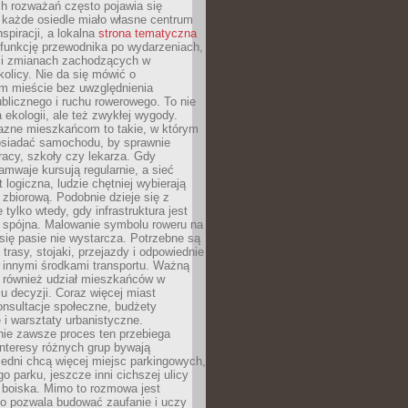
ch rozważań często pojawia się
 każde osiedle miało własne centrum
inspiracji, a lokalna
strona tematyczna
 funkcję przewodnika po wydarzeniach,
h i zmianach zachodzących w
okolicy. Nie da się mówić o
 mieście bez uwzględnienia
ublicznego i ruchu rowerowego. To nie
a ekologii, ale też zwykłej wygody.
jazne mieszkańcom to takie, w którym
posiadać samochodu, by sprawnie
racy, szkoły czy lekarza. Gdy
ramwaje kursują regularnie, a sieć
 logiczna, ludzie chętniej wybierają
zbiorową. Podobnie dzieje się z
 tylko wtedy, gdy infrastruktura jest
i spójna. Malowanie symbolu roweru na
ię pasie nie wystarcza. Potrzebne są
trasy, stojaki, przejazdy i odpowiednie
 innymi środkami transportu. Ważną
a również udział mieszkańców w
 decyzji. Coraz więcej miast
onsultacje społeczne, budżety
 i warsztaty urbanistyczne.
nie zawsze proces ten przebiega
 interesy różnych grup bywają
edni chcą więcej miejsc parkingowych,
go parku, jeszcze inni cichszej ulicy
 boiska. Mimo to rozmowa jest
bo pozwala budować zaufanie i uczy