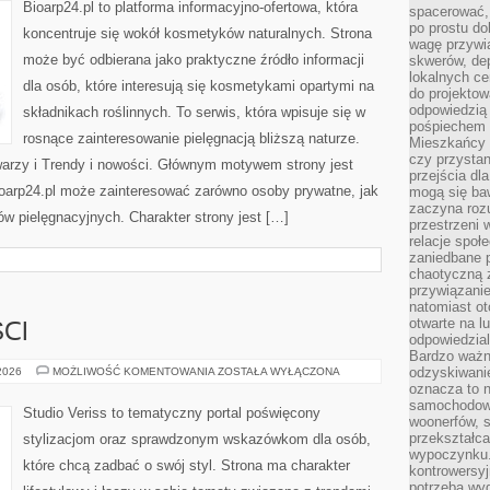
Bioarp24.pl to platforma informacyjno-ofertowa, która
spacerować,
po prostu do
koncentruje się wokół kosmetyków naturalnych. Strona
wagę przywią
może być odbierana jako praktyczne źródło informacji
skwerów, de
lokalnych ce
dla osób, które interesują się kosmetykami opartymi na
do projektow
odpowiedzią
składnikach roślinnych. To serwis, która wpisuje się w
pośpiechem i
rosnące zainteresowanie pielęgnacją bliższą naturze.
Mieszkańcy c
czy przystan
warzy i Trendy i nowości. Głównym motywem strony jest
przejścia dl
Bioarp24.pl może zainteresować zarówno osoby prywatne, jak
mogą się ba
zaczyna rozu
ów pielęgnacyjnych. Charakter strony jest […]
przestrzeni 
relacje społ
zaniedbane 
chaotyczną 
przywiązanie
natomiast ot
otwarte na l
CI
odpowiedzial
Bardzo ważn
TRENDY
odzyskiwanie
 2026
MOŻLIWOŚĆ KOMENTOWANIA
ZOSTAŁA WYŁĄCZONA
I
oznacza to n
NOWOŚCI
samochodowe
Studio Veriss to tematyczny portal poświęcony
woonerfów, s
przekształca
stylizacjom oraz sprawdzonym wskazówkom dla osób,
wypoczynku.
które chcą zadbać o swój styl. Strona ma charakter
kontrowersyj
potrzeba wyg