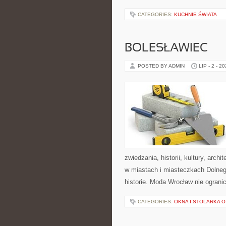
CATEGORIES:
KUCHNIE ŚWIATA
BOLESŁAWIEC
POSTED BY ADMIN
LIP - 2 - 2
zwiedzania, historii, kultury, arch
w miastach i miasteczkach Dolnego
historie. Moda Wrocław nie ogranic
CATEGORIES:
OKNA I STOLARKA