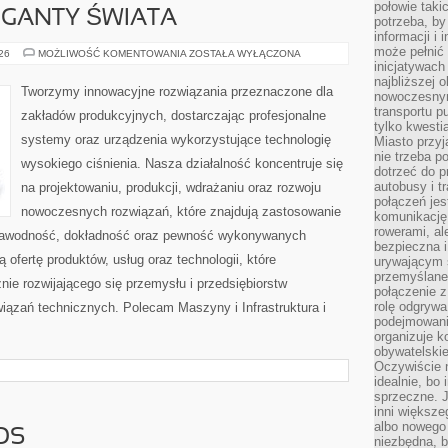
połowie taki
GIGANTY ŚWIATA
potrzeba, by
informacji i 
może pełnić
CIEKAWOSTKI
026
MOŻLIWOŚĆ KOMENTOWANIA
ZOSTAŁA WYŁĄCZONA
I
inicjatywac
GIGANTY
najbliższej 
ŚWIATA
Tworzymy innowacyjne rozwiązania przeznaczone dla
nowoczesnym
transportu p
zakładów produkcyjnych, dostarczając profesjonalne
tylko kwesti
systemy oraz urządzenia wykorzystujące technologię
Miasto przy
nie trzeba 
wysokiego ciśnienia. Nasza działalność koncentruje się
dotrzeć do p
autobusy i t
na projektowaniu, produkcji, wdrażaniu oraz rozwoju
połączeń jest
nowoczesnych rozwiązań, które znajdują zastosowanie
komunikację 
rowerami, ale
iezawodność, dokładność oraz pewność wykonywanych
bezpieczna 
 ofertę produktów, usług oraz technologii, które
urywającym s
przemyślane 
ie rozwijającego się przemysłu i przedsiębiorstw
połączenie z
rolę odgryw
ązań technicznych. Polecam Maszyny i Infrastruktura i
podejmowaniu
organizuje k
obywatelskie
Oczywiście 
idealnie, bo
sprzeczne. J
inni większe
albo nowego
OS
niezbędna, 