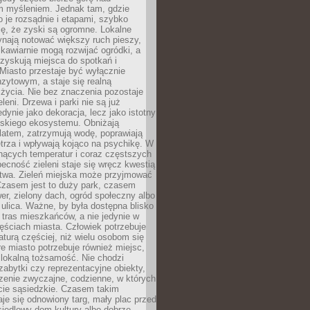
m myśleniem. Jednak tam, gdzie
je rozsądnie i etapami, szybko
ę, że zyski są ogromne. Lokalne
ynają notować większy ruch pieszy,
i kawiarnie mogą rozwijać ogródki, a
zyskują miejsca do spotkań i
Miasto przestaje być wyłącznie
zytowym, a staje się realną
 życia. Nie bez znaczenia pozostaje
eleni. Drzewa i parki nie są już
edynie jako dekoracja, lecz jako istotny
jskiego ekosystemu. Obniżają
latem, zatrzymują wodę, poprawiają
trza i wpływają kojąco na psychikę. W
nących temperatur i coraz częstszych
becność zieleni staje się wręcz kwestią
twa. Zieleń miejska może przyjmować
Czasem jest to duży park, czasem
wer, zielony dach, ogród społeczny albo
ulica. Ważne, by była dostępna blisko
tras mieszkańców, a nie jedynie w
ęściach miasta. Człowiek potrzebuje
aturą częściej, niż wielu osobom się
e miasto potrzebuje również miejsc,
 lokalną tożsamość. Nie chodzi
zabytki czy reprezentacyjne obiekty,
rzenie zwyczajne, codzienne, w których
cie sąsiedzkie. Czasem takim
je się odnowiony targ, mały plac przed
osiedlowy dom kultury albo dobrze