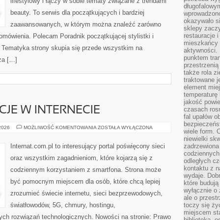
lifestylowy i łączy w sobie tematy związane z trendami
długofalowy
beauty. To serwis dla początkujących i bardziej
wprowadzono 
okazywało si
zaawansowanych, w którym można znaleźć zarówno
sklepy zacz
restauracje 
 omówienia. Polecam Poradnik początkującej stylistki i
mieszkańcy 
. Tematyka strony skupia się przede wszystkim na
aktywności. 
punktem tran
za […]
przestrzenią
także rola zi
traktowane j
element mie
temperaturę 
jakość powie
CJE W INTERNECIE
czasach ros
fal upałów o
bezpieczeńs
PRAWO
 2026
MOŻLIWOŚĆ KOMENTOWANIA
ZOSTAŁA WYŁĄCZONA
wiele form. 
I
REGULACJE
niewielki sk
W
Internat.com.pl to interesujący portal poświęcony sieci
zadrzewiona 
INTERNECIE
codziennych 
oraz wszystkim zagadnieniom, które kojarzą się z
odległych cz
kontaktu z n
codziennym korzystaniem z smartfona. Strona może
wydaje. Dobr
być pomocnym miejscem dla osób, które chcą lepiej
które budują
wyłącznie o 
zrozumieć świecie internetu, sieci bezprzewodowych,
ale o przest
światłowodów, 5G, chmury, hostingu,
toczy się ży
miejscem sta
ch rozwiązań technologicznych. Nowości na stronie: Prawo
biblioteką, 