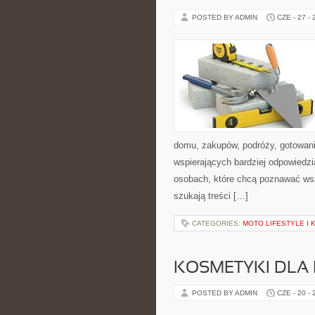
POSTED BY ADMIN
CZE - 27 -
domu, zakupów, podróży, gotowania
wspierających bardziej odpowiedzi
osobach, które chcą poznawać ws
szukają treści […]
CATEGORIES:
MOTO LIFESTYLE I
KOSMETYKI DLA 
POSTED BY ADMIN
CZE - 20 -