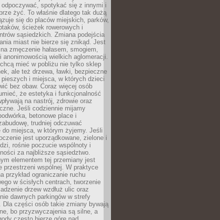
 odpoczywać, spotykać się z innymi i
brze żyć. To właśnie dlatego tak dużą
zuje się do placów miejskich, parków,
ptaków, ścieżek rowerowych i
ntrów sąsiedzkich. Zmiana podejścia
ania miast nie bierze się znikąd. Jest
 na zmęczenie hałasem, smogiem,
 anonimowością wielkich aglomeracji.
hcą mieć w pobliżu nie tylko sklep
ek, ale też drzewa, ławki, bezpieczne
a pieszych i miejsca, w których dzieci
wić bez obaw. Coraz więcej osób
mieć, że estetyka i funkcjonalność
wpływają na nastrój, zdrowie oraz
eczne. Jeśli codziennie mijamy
podwórka, betonowe place i
zabudowę, trudniej odczuwać
 do miejsca, w którym żyjemy. Jeśli
oczenie jest uporządkowane, zielone i
udzi, rośnie poczucie wspólnoty i
ności za najbliższe sąsiedztwo.
ym elementem tej przemiany jest
 przestrzeni wspólnej. W praktyce
a przykład ograniczanie ruchu
go w ścisłych centrach, tworzenie
adzenie drzew wzdłuż ulic oraz
nie dawnych parkingów w strefy
 Dla części osób takie zmiany bywają
ne, bo przyzwyczajenia są silne, a
ody często bierze górę nad