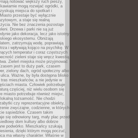
ynają notować większy ruch pieszy,
i kawiarnie mogą rozwijać ogródki, a
zyskują miejsca do spotkań i
Miasto przestaje być wyłącznie
zytowym, a staje się realną
 życia. Nie bez znaczenia pozostaje
eleni. Drzewa i parki nie są już
edynie jako dekoracja, lecz jako istotny
jskiego ekosystemu. Obniżają
latem, zatrzymują wodę, poprawiają
trza i wpływają kojąco na psychikę. W
nących temperatur i coraz częstszych
becność zieleni staje się wręcz kwestią
twa. Zieleń miejska może przyjmować
Czasem jest to duży park, czasem
wer, zielony dach, ogród społeczny albo
ulica. Ważne, by była dostępna blisko
tras mieszkańców, a nie jedynie w
ęściach miasta. Człowiek potrzebuje
aturą częściej, niż wielu osobom się
e miasto potrzebuje również miejsc,
 lokalną tożsamość. Nie chodzi
zabytki czy reprezentacyjne obiekty,
rzenie zwyczajne, codzienne, w których
cie sąsiedzkie. Czasem takim
je się odnowiony targ, mały plac przed
osiedlowy dom kultury albo dobrze
ane podwórko. Mieszkańcy szukają
esienia, dzięki którym mogą poczuć,
nica ma własny charakter. Właśnie w