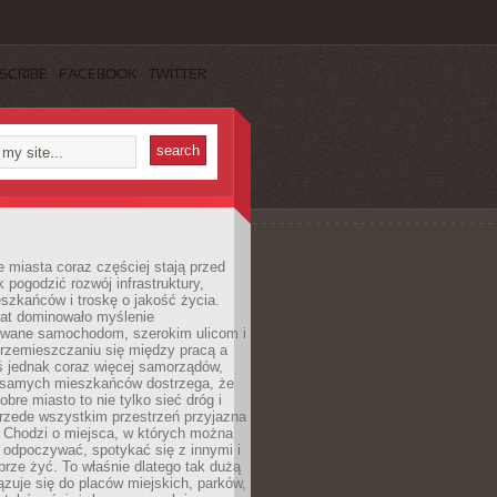
SCRIBE
FACEBOOK
TWITTER
miasta coraz częściej stają przed
k pogodzić rozwój infrastruktury,
szkańców i troskę o jakość życia.
lat dominowało myślenie
wane samochodom, szerokim ulicom i
rzemieszczaniu się między pracą a
 jednak coraz więcej samorządów,
i samych mieszkańców dostrzega, że
obre miasto to nie tylko sieć dróg i
 przede wszystkim przestrzeń przyjazna
. Chodzi o miejsca, w których można
 odpoczywać, spotykać się z innymi i
brze żyć. To właśnie dlatego tak dużą
zuje się do placów miejskich, parków,