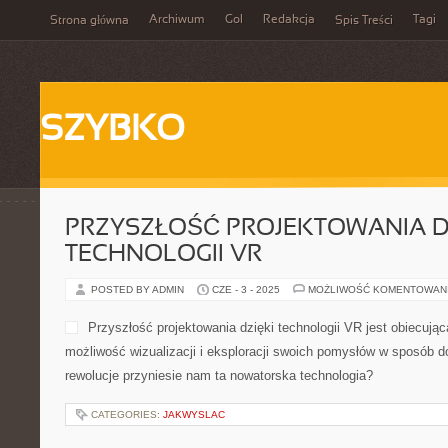
Archiwum
Gol
Redakcja
Tagi
Strona główna
Spis Treści
SZYBKO
PRZYSZŁOŚĆ PROJEKTOWANIA D
TECHNOLOGII VR
POSTED BY ADMIN
CZE - 3 - 2025
MOŻLIWOŚĆ KOMENTOWAN
Przyszłość projektowania dzięki technologii VR jest obiecują
możliwość wizualizacji i eksploracji swoich pomysłów w sposób d
rewolucje przyniesie nam ta nowatorska technologia?
CATEGORIES:
JAKWYSLAC