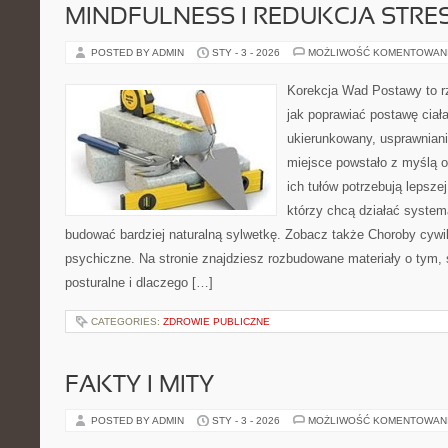
MINDFULNESS I REDUKCJA STRE
POSTED BY ADMIN
STY - 3 - 2026
MOŻLIWOŚĆ KOMENTOWAN
Korekcja Wad Postawy to r
jak poprawiać postawę ciał
ukierunkowany, usprawnianie
miejsce powstało z myślą o
ich tułów potrzebują lepszej
którzy chcą działać system
budować bardziej naturalną sylwetkę. Zobacz także Choroby cywil
psychiczne. Na stronie znajdziesz rozbudowane materiały o tym, 
posturalne i dlaczego […]
CATEGORIES:
ZDROWIE PUBLICZNE
FAKTY I MITY
POSTED BY ADMIN
STY - 3 - 2026
MOŻLIWOŚĆ KOMENTOWAN