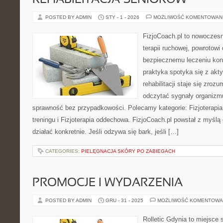
REHABILITACJA SENIORÓW
POSTED BY ADMIN
STY - 1 - 2026
MOŻLIWOŚĆ KOMENTOWAN
FizjoCoach.pl to nowoczes
terapii ruchowej, powrotowi
bezpiecznemu leczeniu kont
praktyka spotyka się z akt
rehabilitacji staje się zroz
odczytać sygnały organizm
sprawność bez przypadkowości. Polecamy kategorie: Fizjoterapia 
treningu i Fizjoterapia oddechowa. FizjoCoach.pl powstał z myślą
działać konkretnie. Jeśli odzywa się bark, jeśli […]
CATEGORIES:
PIELĘGNACJA SKÓRY PO ZABIEGACH
PROMOCJE I WYDARZENIA
POSTED BY ADMIN
GRU - 31 - 2025
MOŻLIWOŚĆ KOMENTOWA
Rolletic Gdynia to miejsce