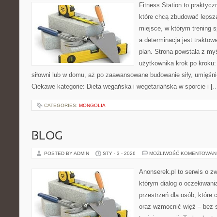
Fitness Station to praktycz
które chcą zbudować lepszą
miejsce, w którym trening s
a determinacja jest trakto
plan. Strona powstała z my
użytkownika krok po kroku:
siłowni lub w domu, aż po zaawansowane budowanie siły, umięśnie
Ciekawe kategorie: Dieta wegańska i wegetariańska w sporcie i [
CATEGORIES:
MONGOLIA
BLOG
POSTED BY ADMIN
STY - 3 - 2026
MOŻLIWOŚĆ KOMENTOWAN
Anonserek.pl to serwis o zw
którym dialog o oczekiwani
przestrzeń dla osób, które 
oraz wzmocnić więź – bez s