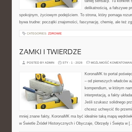
taniej sensacji. Tu konkret 
delikatnością, a fałszywe p
spokojnym, życiowym podejściem. To strona, który pomaga rozum
bywa trudne: początki znajomości, fascynację, chemię, ale też zgr
CATEGORIES:
ZDROWIE
ZAMKI I TWIERDZE
POSTED BY ADMIN
STY - 1 - 2026
MOŻLIWOŚĆ KOMENTOWAN
KoronaMK to portal poświęc
– od pierwszych władców a
kompendium, w którym narr
interpretacją, a fakty układ
Jeśli szukasz solidnego pr
chcesz uchwycić tło przemi
mniej znane fakty, KoronaMK ma być idealnie taką mapą wędrówk
w Świetle Źródeł Historycznych i Obyczaje, Obrzędy i Święta w [