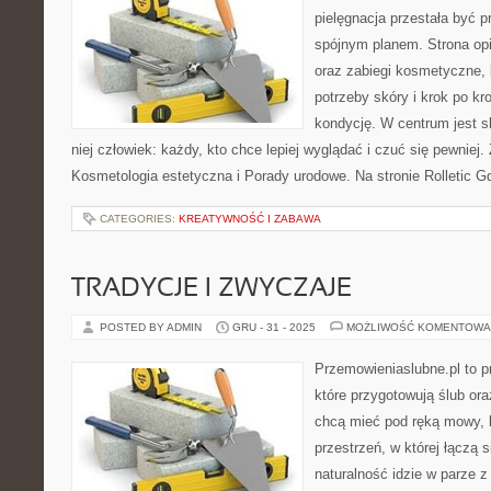
pielęgnacja przestała być p
spójnym planem. Strona opi
oraz zabiegi kosmetyczne,
potrzeby skóry i krok po k
kondycję. W centrum jest s
niej człowiek: każdy, kto chce lepiej wyglądać i czuć się pewniej
Kosmetologia estetyczna i Porady urodowe. Na stronie Rolletic G
CATEGORIES:
KREATYWNOŚĆ I ZABAWA
TRADYCJE I ZWYCZAJE
POSTED BY ADMIN
GRU - 31 - 2025
MOŻLIWOŚĆ KOMENTOWA
Przemowieniaslubne.pl to p
które przygotowują ślub ora
chcą mieć pod ręką mowy, l
przestrzeń, w której łączą 
naturalność idzie w parze 