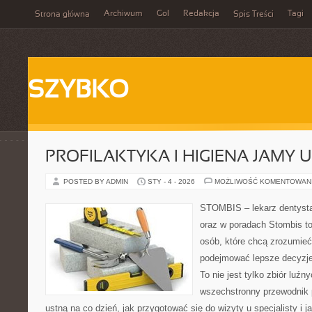
Archiwum
Gol
Redakcja
Tagi
Strona główna
Spis Treści
SZYBKO
PROFILAKTYKA I HIGIENA JAMY 
POSTED BY ADMIN
STY - 4 - 2026
MOŻLIWOŚĆ KOMENTOWAN
STOMBIS – lekarz dentysta
oraz w poradach Stombis to
osób, które chcą zrozumieć
podejmować lepsze decyzje
To nie jest tylko zbiór luź
wszechstronny przewodnik 
ustną na co dzień, jak przygotować się do wizyty u specjalisty i j