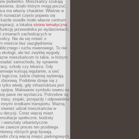
ane podwórko. Mieszkańcy szukają
esienia, dzięki którym mogą poczuć,
nica ma własny charakter. Właśnie w
ch rozważań często pojawia się
 każde osiedle miało własne centrum
inspiracji, a lokalna
strona tematyczna
 funkcję przewodnika po wydarzeniach,
h i zmianach zachodzących w
okolicy. Nie da się mówić o
 mieście bez uwzględnienia
ublicznego i ruchu rowerowego. To nie
a ekologii, ale też zwykłej wygody.
jazne mieszkańcom to takie, w którym
posiadać samochodu, by sprawnie
racy, szkoły czy lekarza. Gdy
ramwaje kursują regularnie, a sieć
 logiczna, ludzie chętniej wybierają
zbiorową. Podobnie dzieje się z
 tylko wtedy, gdy infrastruktura jest
i spójna. Malowanie symbolu roweru na
ię pasie nie wystarcza. Potrzebne są
trasy, stojaki, przejazdy i odpowiednie
 innymi środkami transportu. Ważną
a również udział mieszkańców w
 decyzji. Coraz więcej miast
onsultacje społeczne, budżety
 i warsztaty urbanistyczne.
nie zawsze proces ten przebiega
 interesy różnych grup bywają
edni chcą więcej miejsc parkingowych,