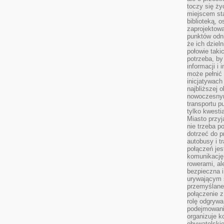
toczy się ży
miejscem sta
biblioteką, 
zaprojektow
punktów odni
że ich dziel
połowie taki
potrzeba, by
informacji i 
może pełnić
inicjatywac
najbliższej 
nowoczesnym
transportu p
tylko kwesti
Miasto przy
nie trzeba 
dotrzeć do p
autobusy i t
połączeń jest
komunikację 
rowerami, ale
bezpieczna 
urywającym s
przemyślane 
połączenie z
rolę odgryw
podejmowaniu
organizuje k
obywatelskie