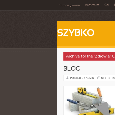
Archiwum
Gol
Strona główna
SZYBKO
Archive for the ‘Zdrowie’ 
BLOG
POSTED BY ADMIN
STY - 3 - 2