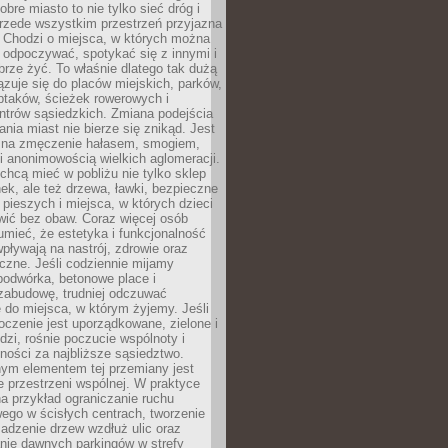
obre miasto to nie tylko sieć dróg i
 przede wszystkim przestrzeń przyjazna
. Chodzi o miejsca, w których można
 odpoczywać, spotykać się z innymi i
brze żyć. To właśnie dlatego tak dużą
zuje się do placów miejskich, parków,
ptaków, ścieżek rowerowych i
ntrów sąsiedzkich. Zmiana podejścia
ania miast nie bierze się znikąd. Jest
 na zmęczenie hałasem, smogiem,
 anonimowością wielkich aglomeracji.
hcą mieć w pobliżu nie tylko sklep
ek, ale też drzewa, ławki, bezpieczne
a pieszych i miejsca, w których dzieci
wić bez obaw. Coraz więcej osób
mieć, że estetyka i funkcjonalność
wpływają na nastrój, zdrowie oraz
eczne. Jeśli codziennie mijamy
podwórka, betonowe place i
zabudowę, trudniej odczuwać
 do miejsca, w którym żyjemy. Jeśli
oczenie jest uporządkowane, zielone i
udzi, rośnie poczucie wspólnoty i
ności za najbliższe sąsiedztwo.
ym elementem tej przemiany jest
 przestrzeni wspólnej. W praktyce
a przykład ograniczanie ruchu
go w ścisłych centrach, tworzenie
adzenie drzew wzdłuż ulic oraz
nie dawnych parkingów w strefy