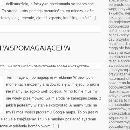
spacerować,
delikatnością, a fałszywe przekonania są rozbrajane
po prostu do
wagę przywią
To strona, który pomaga rozumieć to, co między ludźmi
skwerów, de
lokalnych ce
fascynację, chemię, ale też zgrzyty, konflikty, chłód […]
do projektow
odpowiedzią
pośpiechem i
Mieszkańcy c
czy przystan
przejścia dl
I WSPOMAGAJĄCEJ W
mogą się ba
zaczyna rozu
przestrzeni 
relacje społ
zaniedbane 
ZADANIE
2025
MOŻLIWOŚĆ KOMENTOWANIA
ZOSTAŁA WYŁĄCZONA
AGENCJI
chaotyczną 
WSPOMAGAJĄCEJ
przywiązanie
W
Termin agencji pomagającej w reklamie W pewnych
natomiast ot
REKLAMIE
otwarte na l
momentach możemy znajdować się w miejscu, o jakim
odpowiedzial
nie mamy jakiegokolwiek pojęcia. Mimo to nie musimy
Bardzo ważn
odzyskiwanie
się wtedy przejmować. Są miarodajne zabezpieczenia, z
oznacza to n
samochodowe
jakich jesteśmy w stanie skorzystać. A mamy tutaj na
woonerfów, s
myśli możliwości programu Google maps. To on jest w
przekształca
wypoczynku.
iejscu się znajdujemy. I tu nie musimy posiadać systemu
kontrowersyj
etowe w telefonie komórkowym. […]
potrzeba wyg