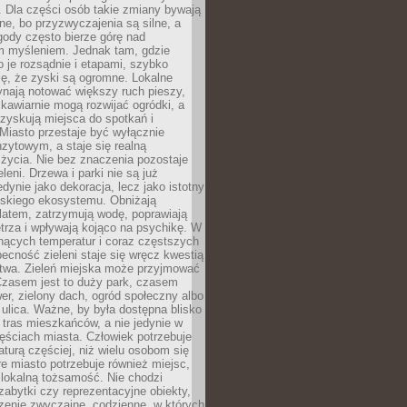
 Dla części osób takie zmiany bywają
ne, bo przyzwyczajenia są silne, a
ody często bierze górę nad
m myśleniem. Jednak tam, gdzie
je rozsądnie i etapami, szybko
ę, że zyski są ogromne. Lokalne
ynają notować większy ruch pieszy,
i kawiarnie mogą rozwijać ogródki, a
zyskują miejsca do spotkań i
Miasto przestaje być wyłącznie
zytowym, a staje się realną
 życia. Nie bez znaczenia pozostaje
eleni. Drzewa i parki nie są już
edynie jako dekoracja, lecz jako istotny
jskiego ekosystemu. Obniżają
latem, zatrzymują wodę, poprawiają
trza i wpływają kojąco na psychikę. W
nących temperatur i coraz częstszych
becność zieleni staje się wręcz kwestią
twa. Zieleń miejska może przyjmować
Czasem jest to duży park, czasem
wer, zielony dach, ogród społeczny albo
ulica. Ważne, by była dostępna blisko
tras mieszkańców, a nie jedynie w
ęściach miasta. Człowiek potrzebuje
aturą częściej, niż wielu osobom się
e miasto potrzebuje również miejsc,
 lokalną tożsamość. Nie chodzi
zabytki czy reprezentacyjne obiekty,
rzenie zwyczajne, codzienne, w których