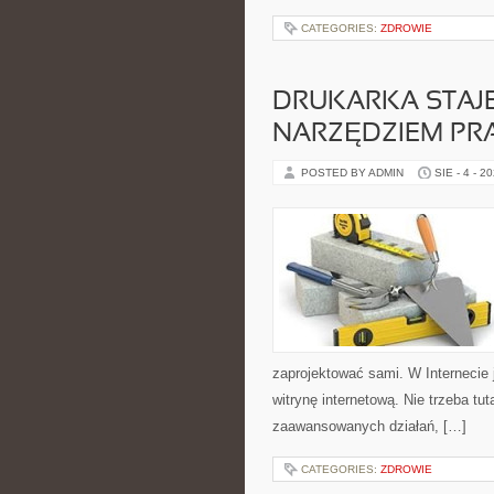
CATEGORIES:
ZDROWIE
DRUKARKA STAJ
NARZĘDZIEM PR
POSTED BY ADMIN
SIE - 4 - 2
zaprojektować sami. W Internecie j
witrynę internetową. Nie trzeba tut
zaawansowanych działań, […]
CATEGORIES:
ZDROWIE