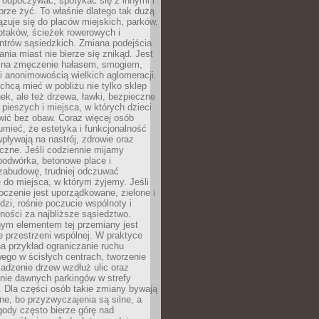
 odpoczywać, spotykać się z innymi i
brze żyć. To właśnie dlatego tak dużą
zuje się do placów miejskich, parków,
ptaków, ścieżek rowerowych i
ntrów sąsiedzkich. Zmiana podejścia
ania miast nie bierze się znikąd. Jest
 na zmęczenie hałasem, smogiem,
 anonimowością wielkich aglomeracji.
hcą mieć w pobliżu nie tylko sklep
ek, ale też drzewa, ławki, bezpieczne
a pieszych i miejsca, w których dzieci
wić bez obaw. Coraz więcej osób
mieć, że estetyka i funkcjonalność
wpływają na nastrój, zdrowie oraz
eczne. Jeśli codziennie mijamy
podwórka, betonowe place i
zabudowę, trudniej odczuwać
 do miejsca, w którym żyjemy. Jeśli
oczenie jest uporządkowane, zielone i
udzi, rośnie poczucie wspólnoty i
ności za najbliższe sąsiedztwo.
ym elementem tej przemiany jest
 przestrzeni wspólnej. W praktyce
a przykład ograniczanie ruchu
go w ścisłych centrach, tworzenie
adzenie drzew wzdłuż ulic oraz
nie dawnych parkingów w strefy
 Dla części osób takie zmiany bywają
ne, bo przyzwyczajenia są silne, a
ody często bierze górę nad