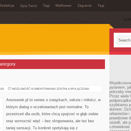
Redakcja
Tagi
Walkower
Zagranie
Tagi
Spis Treści
SUB
Category
Współczesne 
pytaniem, ja
BLOG
026
MOŻLIWOŚĆ KOMENTOWANIA
ZOSTAŁA WYŁĄCZONA
potrzeby mie
Przez wiele 
Anonserek.pl to serwis o związkach, seksie i miłości, w
podporządko
szybkiemu p
którym dialog o oczekiwaniach jest normalne. To
domem. Dziś
urbanistów 
przestrzeń dla osób, które chcą spojrzeć w głąb siebie
prawdziwie d
oraz wzmocnić więź – bez skrępowania, ale też bez
osiedli, ale
człowiekowi
taniej sensacji. Tu konkret spotykają się z