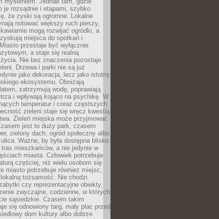
m myśleniem. Jednak tam, gdzie
je rozsądnie i etapami, szybko
ę, że zyski są ogromne. Lokalne
ynają notować większy ruch pieszy,
i kawiarnie mogą rozwijać ogródki, a
zyskują miejsca do spotkań i
Miasto przestaje być wyłącznie
zytowym, a staje się realną
 życia. Nie bez znaczenia pozostaje
eleni. Drzewa i parki nie są już
edynie jako dekoracja, lecz jako istotny
jskiego ekosystemu. Obniżają
latem, zatrzymują wodę, poprawiają
trza i wpływają kojąco na psychikę. W
nących temperatur i coraz częstszych
becność zieleni staje się wręcz kwestią
twa. Zieleń miejska może przyjmować
Czasem jest to duży park, czasem
wer, zielony dach, ogród społeczny albo
ulica. Ważne, by była dostępna blisko
tras mieszkańców, a nie jedynie w
ęściach miasta. Człowiek potrzebuje
aturą częściej, niż wielu osobom się
e miasto potrzebuje również miejsc,
 lokalną tożsamość. Nie chodzi
zabytki czy reprezentacyjne obiekty,
rzenie zwyczajne, codzienne, w których
cie sąsiedzkie. Czasem takim
je się odnowiony targ, mały plac przed
osiedlowy dom kultury albo dobrze