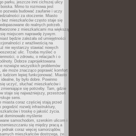
go parku, jeszcze inni cichszej ulicy
 boiska. Mimo to rozmowa jest
bo pozwala budować zaufanie i uczy
dzialności za otoczenie. Miasto
e bez mieszkańców często staje się
iedopasowane do realnych potrzeb.
łtworzone z mieszkańcami ma większą
 się miejscem naprawdę żywym.
iast będzie zależała od umiejętności
kcjonalności z wrażliwością na
Już nie wystarczy stawiać nowych
oszerzać ulic. Trzeba myśleć o
enności, o zdrowiu, o relacjach i o
pólnoty. Dobrze zaprojektowana
nie rozwiąże wszystkich problemów
, ale może znacząco poprawić komfort
c ludziom lepiej funkcjonować. Miasto
 idealne, by było dobre. Powinno
 się uczyć, słuchać mieszkańców i
zmieniające się potrzeby. Tam, gdzie
w staje się najważniejszy, przestrzeń
yskuje sens.
miasta coraz częściej stają przed
k pogodzić rozwój infrastruktury,
szkańców i troskę o jakość życia.
lat dominowało myślenie
wane samochodom, szerokim ulicom i
rzemieszczaniu się między pracą a
 jednak coraz więcej samorządów,
i samych mieszkańców dostrzega, że