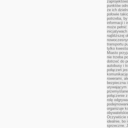
zaprojektow
punktów odni
że ich dziel
połowie taki
potrzeba, by
informacji i 
może pełnić
inicjatywac
najbliższej 
nowoczesnym
transportu p
tylko kwesti
Miasto przy
nie trzeba 
dotrzeć do p
autobusy i t
połączeń jest
komunikację 
rowerami, ale
bezpieczna 
urywającym s
przemyślane 
połączenie z
rolę odgryw
podejmowaniu
organizuje k
obywatelskie
Oczywiście 
idealnie, bo
sprzeczne. J