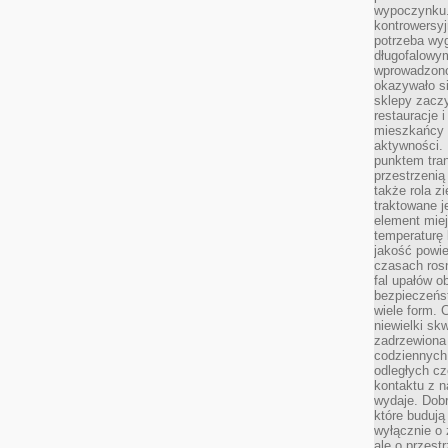
wypoczynku.
kontrowersyj
potrzeba wyg
długofalowy
wprowadzono 
okazywało si
sklepy zacz
restauracje 
mieszkańcy 
aktywności. 
punktem tran
przestrzenią
także rola zi
traktowane j
element mie
temperaturę 
jakość powie
czasach ros
fal upałów o
bezpieczeńs
wiele form. 
niewielki sk
zadrzewiona 
codziennych 
odległych cz
kontaktu z n
wydaje. Dobr
które budują
wyłącznie o 
ale o przest