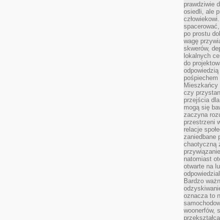
prawdziwie d
osiedli, ale
człowiekowi
spacerować,
po prostu do
wagę przywią
skwerów, de
lokalnych ce
do projektow
odpowiedzią
pośpiechem i
Mieszkańcy c
czy przystan
przejścia dl
mogą się ba
zaczyna rozu
przestrzeni 
relacje społ
zaniedbane 
chaotyczną 
przywiązanie
natomiast ot
otwarte na l
odpowiedzial
Bardzo ważn
odzyskiwanie
oznacza to n
samochodowe
woonerfów, s
przekształca