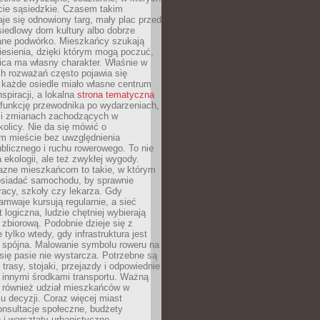
cie sąsiedzkie. Czasem takim
je się odnowiony targ, mały plac przed
osiedlowy dom kultury albo dobrze
ane podwórko. Mieszkańcy szukają
esienia, dzięki którym mogą poczuć,
nica ma własny charakter. Właśnie w
ch rozważań często pojawia się
 każde osiedle miało własne centrum
inspiracji, a lokalna
strona tematyczna
 funkcję przewodnika po wydarzeniach,
h i zmianach zachodzących w
okolicy. Nie da się mówić o
 mieście bez uwzględnienia
ublicznego i ruchu rowerowego. To nie
a ekologii, ale też zwykłej wygody.
jazne mieszkańcom to takie, w którym
posiadać samochodu, by sprawnie
racy, szkoły czy lekarza. Gdy
ramwaje kursują regularnie, a sieć
 logiczna, ludzie chętniej wybierają
zbiorową. Podobnie dzieje się z
 tylko wtedy, gdy infrastruktura jest
i spójna. Malowanie symbolu roweru na
ię pasie nie wystarcza. Potrzebne są
trasy, stojaki, przejazdy i odpowiednie
 innymi środkami transportu. Ważną
a również udział mieszkańców w
 decyzji. Coraz więcej miast
onsultacje społeczne, budżety
 i warsztaty urbanistyczne.