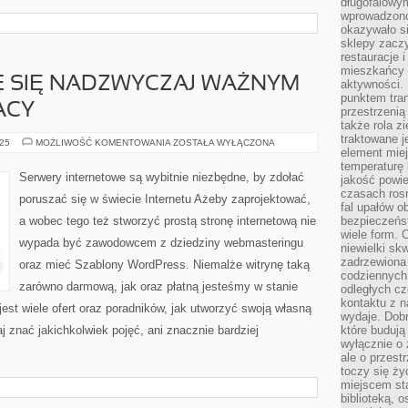
długofalowy
wprowadzono 
okazywało si
sklepy zacz
restauracje 
mieszkańcy 
E SIĘ NADZWYCZAJ WAŻNYM
aktywności. 
punktem tran
ACY
przestrzenią
także rola zi
traktowane j
DRUKARKA
025
MOŻLIWOŚĆ KOMENTOWANIA
ZOSTAŁA WYŁĄCZONA
element mie
STAJE
SIĘ
temperaturę 
NADZWYCZAJ
Serwery internetowe są wybitnie niezbędne, by zdołać
jakość powie
WAŻNYM
NARZĘDZIEM
czasach ros
poruszać się w świecie Internetu Ażeby zaprojektować,
PRACY
fal upałów o
a wobec tego też stworzyć prostą stronę internetową nie
bezpieczeńs
wiele form. 
wypada być zawodowcem z dziedziny webmasteringu
niewielki sk
zadrzewiona 
oraz mieć Szablony WordPress. Niemalże witrynę taką
codziennych 
zarówno darmową, jak oraz płatną jesteśmy w stanie
odległych cz
kontaktu z n
est wiele ofert oraz poradników, jak utworzyć swoją własną
wydaje. Dobr
aj znać jakichkolwiek pojęć, ani znacznie bardziej
które budują
wyłącznie o 
ale o przest
toczy się ży
miejscem sta
biblioteką, 