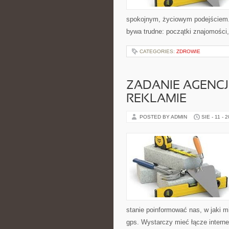
spokojnym, życiowym podejściem. 
bywa trudne: początki znajomości, 
CATEGORIES:
ZDROWIE
ZADANIE AGENCJ
REKLAMIE
POSTED BY ADMIN
SIE - 11 - 
stanie poinformować nas, w jaki m
gps. Wystarczy mieć łącze intern