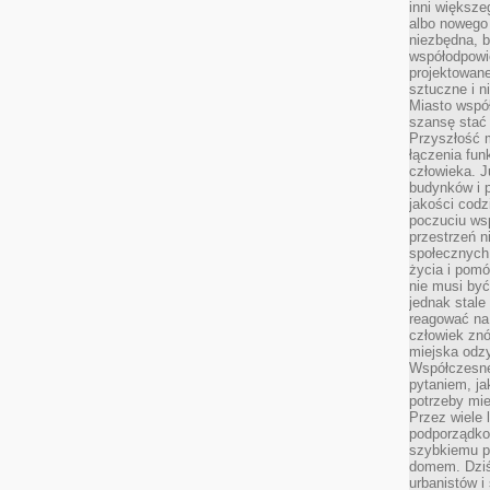
inni większe
albo nowego
niezbędna, 
współodpowie
projektowan
sztuczne i n
Miasto wspó
szansę stać
Przyszłość m
łączenia fun
człowieka. 
budynków i p
jakości codzi
poczuciu ws
przestrzeń 
społecznych
życia i pomó
nie musi być
jednak stale
reagować na 
człowiek znó
miejska odz
Współczesne 
pytaniem, ja
potrzeby mie
Przez wiele 
podporządko
szybkiemu p
domem. Dziś
urbanistów 