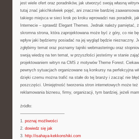
jest wiele ofert oraz poradników, jak utworzyć swoją własną witryn
tutaj znać jakichkolwiek pojęć, ani znacznie bardziej zaawansowa
takiego miejsca w sieci krok po kroku wprowadzi nas poradnik, ja
Internecie – sprawdź Elegant Themes. Jednak należy pamiętać, ż
skromna strona, która zaprojektowana może być z góry, co nie bę
wpływ jaki będziemy posiadać na jej wygląd będzie nieznaczny. Je
zgłębimy temat oraz poznamy tajniki webmasteringu oraz stopni
swoją wiedzę na ten temat, w przyszłości jesteśmy w stanie zaj
projektowaniem witryn na CMS z motywów Theme Forest. Ciekaw
pewnych sytuacjach organizowane są konkursy na perfekcyjna w
dzięki czemu można trafić na stałe do tej branży i zacząć nie błędn
poszczęści. Umiejętność tworzenia stron internetowych może te
reklamowania biznesu, firmy, organizacji, tym bardziej, jeżeli mam
źródło:
———————————
1.
poznaj możliwości
2.
dowiedz się jak
3.
http://isahaya-kekkonshiki.com