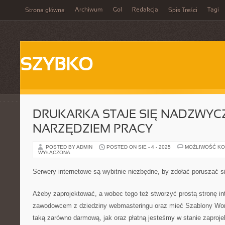
Archiwum
Gol
Redakcja
Tagi
Strona główna
Spis Treści
SZYBKO
DRUKARKA STAJE SIĘ NADZWYC
NARZĘDZIEM PRACY
POSTED BY ADMIN
POSTED ON SIE - 4 - 2025
MOŻLIWOŚĆ K
WYŁĄCZONA
Serwery internetowe są wybitnie niezbędne, by zdołać poruszać si
Ażeby zaprojektować, a wobec tego też stworzyć prostą stronę i
zawodowcem z dziedziny webmasteringu oraz mieć Szablony Wor
taką zarówno darmową, jak oraz płatną jesteśmy w stanie zaproj