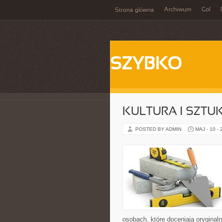
Archiwum
Gol
Strona główna
SZYBKO
KULTURA I SZTU
POSTED BY ADMIN
MAJ - 10 -
osobach, które doceniają oryginal