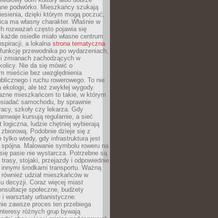
ane podwórko. Mieszkańcy szukają
esienia, dzięki którym mogą poczuć,
nica ma własny charakter. Właśnie w
ch rozważań często pojawia się
 każde osiedle miało własne centrum
inspiracji, a lokalna
strona tematyczna
 funkcję przewodnika po wydarzeniach,
h i zmianach zachodzących w
okolicy. Nie da się mówić o
 mieście bez uwzględnienia
ublicznego i ruchu rowerowego. To nie
a ekologii, ale też zwykłej wygody.
jazne mieszkańcom to takie, w którym
posiadać samochodu, by sprawnie
racy, szkoły czy lekarza. Gdy
ramwaje kursują regularnie, a sieć
 logiczna, ludzie chętniej wybierają
zbiorową. Podobnie dzieje się z
 tylko wtedy, gdy infrastruktura jest
i spójna. Malowanie symbolu roweru na
ię pasie nie wystarcza. Potrzebne są
trasy, stojaki, przejazdy i odpowiednie
 innymi środkami transportu. Ważną
a również udział mieszkańców w
 decyzji. Coraz więcej miast
onsultacje społeczne, budżety
 i warsztaty urbanistyczne.
nie zawsze proces ten przebiega
 interesy różnych grup bywają