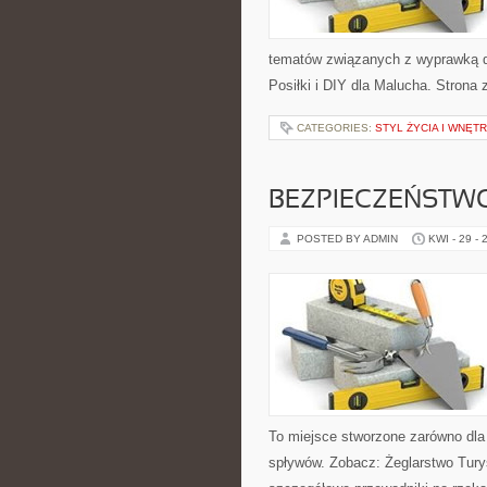
tematów związanych z wyprawką dla
Posiłki i DIY dla Malucha. Strona
CATEGORIES:
STYL ŻYCIA I WNĘT
BEZPIECZEŃSTW
POSTED BY ADMIN
KWI - 29 - 
To miejsce stworzone zarówno dla
spływów. Zobacz: Żeglarstwo Turys