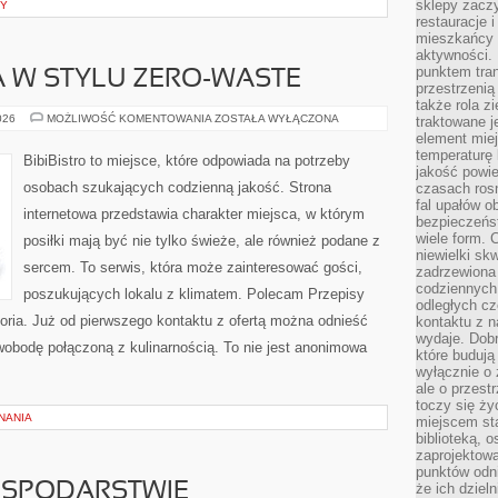
sklepy zacz
NY
restauracje 
mieszkańcy 
aktywności. 
punktem tran
 W STYLU ZERO-WASTE
przestrzenią
także rola zi
KUCHNIA
026
MOŻLIWOŚĆ KOMENTOWANIA
ZOSTAŁA WYŁĄCZONA
traktowane j
ŚWIATA
element mie
W
temperaturę 
STYLU
BibiBistro to miejsce, które odpowiada na potrzeby
ZERO-
jakość powie
WASTE
osobach szukających codzienną jakość. Strona
czasach ros
fal upałów o
internetowa przedstawia charakter miejsca, w którym
bezpieczeńs
wiele form. 
posiłki mają być nie tylko świeże, ale również podane z
niewielki sk
sercem. To serwis, która może zainteresować gości,
zadrzewiona 
codziennych 
poszukujących lokalu z klimatem. Polecam Przepisy
odległych cz
oria. Już od pierwszego kontaktu z ofertą można odnieść
kontaktu z n
wydaje. Dobr
swobodę połączoną z kulinarnością. To nie jest anonimowa
które budują
wyłącznie o 
ale o przest
toczy się ży
NANIA
miejscem sta
biblioteką, 
zaprojektow
punktów odni
OSPODARSTWIE
że ich dziel