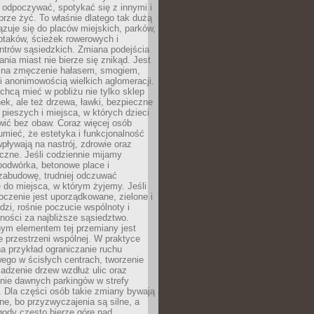
 odpoczywać, spotykać się z innymi i
brze żyć. To właśnie dlatego tak dużą
zuje się do placów miejskich, parków,
ptaków, ścieżek rowerowych i
ntrów sąsiedzkich. Zmiana podejścia
ania miast nie bierze się znikąd. Jest
 na zmęczenie hałasem, smogiem,
 anonimowością wielkich aglomeracji.
hcą mieć w pobliżu nie tylko sklep
ek, ale też drzewa, ławki, bezpieczne
a pieszych i miejsca, w których dzieci
wić bez obaw. Coraz więcej osób
mieć, że estetyka i funkcjonalność
wpływają na nastrój, zdrowie oraz
eczne. Jeśli codziennie mijamy
podwórka, betonowe place i
zabudowę, trudniej odczuwać
 do miejsca, w którym żyjemy. Jeśli
oczenie jest uporządkowane, zielone i
udzi, rośnie poczucie wspólnoty i
ności za najbliższe sąsiedztwo.
ym elementem tej przemiany jest
 przestrzeni wspólnej. W praktyce
a przykład ograniczanie ruchu
go w ścisłych centrach, tworzenie
adzenie drzew wzdłuż ulic oraz
nie dawnych parkingów w strefy
 Dla części osób takie zmiany bywają
ne, bo przyzwyczajenia są silne, a
ody często bierze górę nad