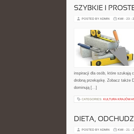
SZYBKIE I PROST
POSTED BY ADMIN
KWI - 23 - 
inspiracji dla osób, które szukają
drobną przekąskę. Zobacz także Dl
dominują […]
CATEGORIES:
KULTURA KRAJÓW 
DIETA, ODCHUDZ
POSTED BY ADMIN
KWI - 21 - 