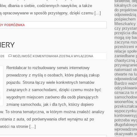
skwerów, de
lokalnych ce
dów, dbania o siebie, codziennych nawyków, a także
do projektow
e są opracowywane w sposób przystępny, dzięki czemu […]
odpowiedzią
pośpiechem i
Mieszkańcy c
DY PODRÓŻNIKA
czy przystan
przejścia dl
mogą się ba
zaczyna rozu
IERY
przestrzeni 
relacje społ
zaniedbane 
NOWOŚCI
026
MOŻLIWOŚĆ KOMENTOWANIA
ZOSTAŁA WYŁĄCZONA
I
chaotyczną 
PREMIERY
przywiązanie
Rentdabcar to rozbudowany serwis internetowy
natomiast ot
otwarte na l
prowadzony z myślą o osobach, które planują zakup
odpowiedzial
pojazdu. Strona łączy wiele konkretnych tematów
Bardzo ważn
odzyskiwanie
związanych z samochodami, dzięki czemu może być
oznacza to n
wygodnym miejscem zarówno dla osób planujących
samochodowe
woonerfów, s
zmianę samochodu, jak i dla tych, którzy dopiero
przekształca
wypoczynku.
w. To strona tematyczna, w którym można znaleźć analizy
kontrowersyj
stania z auta, od porównywania ofert wynajmu aż po
potrzeba wyg
długofalowy
ości na stronie […]
wprowadzono 
okazywało si