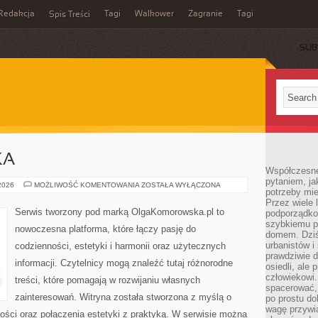
Redakcja
Tagi
Walkower
Zagranie
Tagi
Spis Treści
SUB
KA
Współczesne 
pytaniem, ja
KULTURA
 2026
MOŻLIWOŚĆ KOMENTOWANIA
ZOSTAŁA WYŁĄCZONA
potrzeby mie
I
SZTUKA
Przez wiele 
Serwis tworzony pod marką OlgaKomorowska.pl to
podporządko
szybkiemu p
nowoczesna platforma, które łączy pasję do
domem. Dziś
urbanistów 
codzienności, estetyki i harmonii oraz użytecznych
prawdziwie d
informacji. Czytelnicy mogą znaleźć tutaj różnorodne
osiedli, ale
człowiekowi
treści, które pomagają w rozwijaniu własnych
spacerować,
zainteresowań. Witryna została stworzona z myślą o
po prostu do
wagę przywią
ności oraz połączenia estetyki z praktyką. W serwisie można