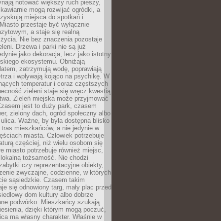
ynają notować większy ruch pieszy,
i kawiarnie mogą rozwijać ogródki, a
zyskują miejsca do spotkań i
Miasto przestaje być wyłącznie
zytowym, a staje się realną
 życia. Nie bez znaczenia pozostaje
eleni. Drzewa i parki nie są już
edynie jako dekoracja, lecz jako istotny
jskiego ekosystemu. Obniżają
latem, zatrzymują wodę, poprawiają
trza i wpływają kojąco na psychikę. W
nących temperatur i coraz częstszych
becność zieleni staje się wręcz kwestią
twa. Zieleń miejska może przyjmować
Czasem jest to duży park, czasem
wer, zielony dach, ogród społeczny albo
ulica. Ważne, by była dostępna blisko
tras mieszkańców, a nie jedynie w
ęściach miasta. Człowiek potrzebuje
aturą częściej, niż wielu osobom się
e miasto potrzebuje również miejsc,
 lokalną tożsamość. Nie chodzi
zabytki czy reprezentacyjne obiekty,
rzenie zwyczajne, codzienne, w których
cie sąsiedzkie. Czasem takim
je się odnowiony targ, mały plac przed
osiedlowy dom kultury albo dobrze
ane podwórko. Mieszkańcy szukają
esienia, dzięki którym mogą poczuć,
nica ma własny charakter. Właśnie w