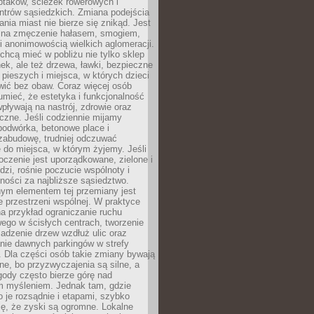
ptaków, ścieżek rowerowych i
ntrów sąsiedzkich. Zmiana podejścia
ania miast nie bierze się znikąd. Jest
 na zmęczenie hałasem, smogiem,
 anonimowością wielkich aglomeracji.
hcą mieć w pobliżu nie tylko sklep
ek, ale też drzewa, ławki, bezpieczne
a pieszych i miejsca, w których dzieci
wić bez obaw. Coraz więcej osób
mieć, że estetyka i funkcjonalność
wpływają na nastrój, zdrowie oraz
eczne. Jeśli codziennie mijamy
podwórka, betonowe place i
zabudowę, trudniej odczuwać
 do miejsca, w którym żyjemy. Jeśli
oczenie jest uporządkowane, zielone i
udzi, rośnie poczucie wspólnoty i
ności za najbliższe sąsiedztwo.
ym elementem tej przemiany jest
 przestrzeni wspólnej. W praktyce
a przykład ograniczanie ruchu
go w ścisłych centrach, tworzenie
adzenie drzew wzdłuż ulic oraz
nie dawnych parkingów w strefy
 Dla części osób takie zmiany bywają
ne, bo przyzwyczajenia są silne, a
ody często bierze górę nad
m myśleniem. Jednak tam, gdzie
je rozsądnie i etapami, szybko
ę, że zyski są ogromne. Lokalne