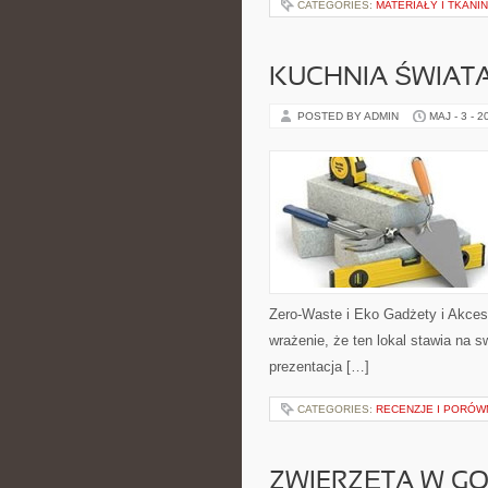
CATEGORIES:
MATERIAŁY I TKANI
KUCHNIA ŚWIATA
POSTED BY ADMIN
MAJ - 3 - 2
Zero-Waste i Eko Gadżety i Akces
wrażenie, że ten lokal stawia na 
prezentacja […]
CATEGORIES:
RECENZJE I PORÓW
ZWIERZĘTA W G