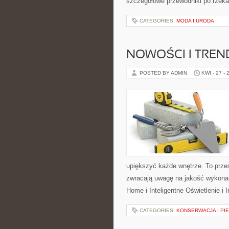
szczegółowe przewodniki po rzeka
CATEGORIES:
MODA I URODA
NOWOŚCI I TREN
POSTED BY ADMIN
KWI - 27 - 
upiększyć każde wnętrze. To przes
zwracają uwagę na jakość wykonan
Home i Inteligentne Oświetlenie i I
CATEGORIES:
KONSERWACJA I PIE