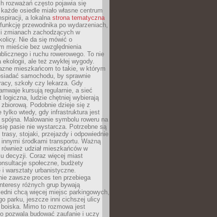
ch rozważań często pojawia się
 każde osiedle miało własne centrum
inspiracji, a lokalna
strona tematyczna
 funkcję przewodnika po wydarzeniach,
h i zmianach zachodzących w
okolicy. Nie da się mówić o
 mieście bez uwzględnienia
ublicznego i ruchu rowerowego. To nie
a ekologii, ale też zwykłej wygody.
jazne mieszkańcom to takie, w którym
posiadać samochodu, by sprawnie
racy, szkoły czy lekarza. Gdy
ramwaje kursują regularnie, a sieć
 logiczna, ludzie chętniej wybierają
zbiorową. Podobnie dzieje się z
 tylko wtedy, gdy infrastruktura jest
i spójna. Malowanie symbolu roweru na
ię pasie nie wystarcza. Potrzebne są
trasy, stojaki, przejazdy i odpowiednie
 innymi środkami transportu. Ważną
a również udział mieszkańców w
 decyzji. Coraz więcej miast
onsultacje społeczne, budżety
 i warsztaty urbanistyczne.
nie zawsze proces ten przebiega
 interesy różnych grup bywają
edni chcą więcej miejsc parkingowych,
go parku, jeszcze inni cichszej ulicy
 boiska. Mimo to rozmowa jest
bo pozwala budować zaufanie i uczy