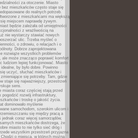
dzialności za otoczenie. Miasto
e bez mieszkańców często staje się
iedopasowane do realnych potrzeb.
łtworzone z mieszkańcami ma większą
 się miejscem naprawdę żywym.
iast będzie zależała od umiejętności
kcjonalności z wrażliwością na
Już nie wystarczy stawiać nowych
oszerzać ulic. Trzeba myśleć o
enności, o zdrowiu, o relacjach i o
pólnoty. Dobrze zaprojektowana
nie rozwiąże wszystkich problemów
, ale może znacząco poprawić komfort
c ludziom lepiej funkcjonować. Miasto
 idealne, by było dobre. Powinno
 się uczyć, słuchać mieszkańców i
zmieniające się potrzeby. Tam, gdzie
w staje się najważniejszy, przestrzeń
yskuje sens.
miasta coraz częściej stają przed
k pogodzić rozwój infrastruktury,
szkańców i troskę o jakość życia.
lat dominowało myślenie
wane samochodom, szerokim ulicom i
rzemieszczaniu się między pracą a
 jednak coraz więcej samorządów,
i samych mieszkańców dostrzega, że
obre miasto to nie tylko sieć dróg i
 przede wszystkim przestrzeń przyjazna
. Chodzi o miejsca, w których można