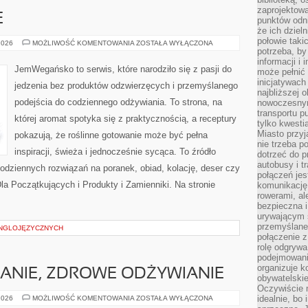
zaprojektow
E
punktów odni
że ich dziel
połowie taki
SZYBKIE
2026
MOŻLIWOŚĆ KOMENTOWANIA
ZOSTAŁA WYŁĄCZONA
I
potrzeba, by
PROSTE
informacji i 
JemWegańsko to serwis, które narodziło się z pasji do
może pełnić
inicjatywac
jedzenia bez produktów odzwierzęcych i przemyślanego
najbliższej 
podejścia do codziennego odżywiania. To strona, na
nowoczesnym
transportu p
której aromat spotyka się z praktycznością, a receptury
tylko kwesti
Miasto przy
pokazują, że roślinne gotowanie może być pełna
nie trzeba 
inspiracji, świeża i jednocześnie sycąca. To źródło
dotrzeć do p
autobusy i t
 codziennych rozwiązań na poranek, obiad, kolację, deser czy
połączeń jest
a Początkujących i Produkty i Zamienniki. Na stronie
komunikację 
rowerami, ale
bezpieczna 
urywającym s
przemyślane 
ANGLOJĘZYCZNYCH
połączenie z
rolę odgryw
podejmowaniu
organizuje k
ANIE, ZDROWE ODŻYWIANIE
obywatelskie
Oczywiście 
DIETA,
idealnie, bo
2026
MOŻLIWOŚĆ KOMENTOWANIA
ZOSTAŁA WYŁĄCZONA
ODCHUDZANIE,