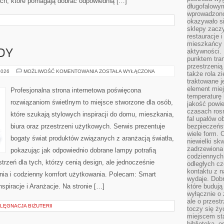
ch, które pomagają dobrać odpowiednią […]
długofalowy
wprowadzono 
okazywało si
sklepy zacz
restauracje 
mieszkańcy 
aktywności. 
DY
punktem tran
przestrzenią
NOWOŚCI
2026
MOŻLIWOŚĆ KOMENTOWANIA
ZOSTAŁA WYŁĄCZONA
także rola zi
I
traktowane j
TRENDY
element mie
Profesjonalna strona internetowa poświęcona
temperaturę 
rozwiązaniom świetlnym to miejsce stworzone dla osób,
jakość powie
czasach ros
które szukają stylowych inspiracji do domu, mieszkania,
fal upałów o
biura oraz przestrzeni użytkowych. Serwis prezentuje
bezpieczeńs
wiele form. 
bogaty świat produktów związanych z aranżacją światła,
niewielki sk
zadrzewiona 
pokazując jak odpowiednio dobrane lampy potrafią
codziennych 
trzeń dla tych, którzy cenią design, ale jednocześnie
odległych cz
kontaktu z n
ia i codzienny komfort użytkowania. Polecam: Smart
wydaje. Dobr
nspiracje i Aranżacje. Na stronie […]
które budują
wyłącznie o 
ale o przest
LĘGNACJA BIŻUTERII
toczy się ży
miejscem sta
biblioteką, 