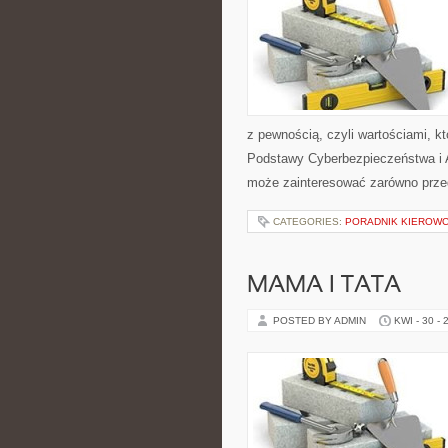
z pewnością, czyli wartościami, 
Podstawy Cyberbezpieczeństwa i Ak
może zainteresować zarówno przeds
CATEGORIES:
PORADNIK KIEROWCY
MAMA I TATA
POSTED BY ADMIN
KWI - 30 - 