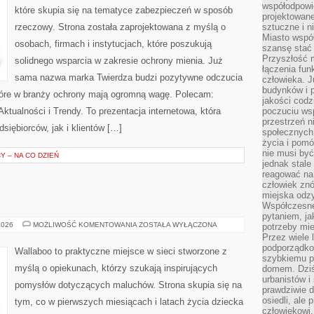
współodpowie
które skupia się na tematyce zabezpieczeń w sposób
projektowan
rzeczowy. Strona została zaprojektowana z myślą o
sztuczne i n
Miasto wspó
osobach, firmach i instytucjach, które poszukują
szansę stać
Przyszłość m
solidnego wsparcia w zakresie ochrony mienia. Już
łączenia fun
sama nazwa marka Twierdza budzi pozytywne odczucia
człowieka. 
budynków i p
które w branży ochrony mają ogromną wagę. Polecam:
jakości codzi
tualności i Trendy. To prezentacja internetowa, która
poczuciu ws
przestrzeń 
iębiorców, jak i klientów […]
społecznych
życia i pomó
nie musi być
 – NA CO DZIEŃ
jednak stale
reagować na 
człowiek znó
miejska odz
Współczesne 
pytaniem, ja
MAMA
2026
MOŻLIWOŚĆ KOMENTOWANIA
ZOSTAŁA WYŁĄCZONA
potrzeby mie
I
Przez wiele 
TATA
podporządko
Wallaboo to praktyczne miejsce w sieci stworzone z
szybkiemu p
myślą o opiekunach, którzy szukają inspirujących
domem. Dziś
urbanistów 
pomysłów dotyczących maluchów. Strona skupia się na
prawdziwie d
osiedli, ale
tym, co w pierwszych miesiącach i latach życia dziecka
człowiekowi