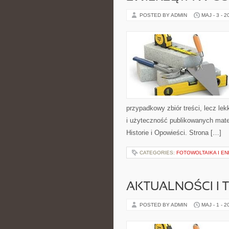
POSTED BY ADMIN
MAJ - 3 - 2
przypadkowy zbiór treści, lecz lek
i użyteczność publikowanych mater
Historie i Opowieści. Strona […]
CATEGORIES:
FOTOWOLTAIKA I E
AKTUALNOŚCI I 
POSTED BY ADMIN
MAJ - 1 - 2