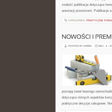
znaleźć publikacje dotyczące tren
aranżacji przestrzeni. Publikacj
CATEGORIES:
PRAKTYCZNE PORA
NOWOŚCI I PREM
POSTED BY ADMIN
MAJ - 4 - 2
poznają świat leasingu samochodó
dotyczące różnych aspektów korzy
praktyczne decyzje zakupowe. Now