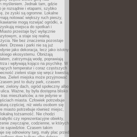
m myśleniem. Jednak tam, gdzie
je rozsądnie i etapami, szybko
ę, że zyski są ogromne. Lokalne
ynają notować większy ruch pieszy,
i kawiarnie mogą rozwijać ogródki, a
zyskują miejsca do spotkań i
Miasto przestaje być wyłącznie
zytowym, a staje się realną
 życia. Nie bez znaczenia pozostaje
eleni. Drzewa i parki nie są już
edynie jako dekoracja, lecz jako istotny
jskiego ekosystemu. Obniżają
latem, zatrzymują wodę, poprawiają
trza i wpływają kojąco na psychikę. W
nących temperatur i coraz częstszych
becność zieleni staje się wręcz kwestią
twa. Zieleń miejska może przyjmować
Czasem jest to duży park, czasem
wer, zielony dach, ogród społeczny albo
ulica. Ważne, by była dostępna blisko
tras mieszkańców, a nie jedynie w
ęściach miasta. Człowiek potrzebuje
aturą częściej, niż wielu osobom się
e miasto potrzebuje również miejsc,
 lokalną tożsamość. Nie chodzi
zabytki czy reprezentacyjne obiekty,
rzenie zwyczajne, codzienne, w których
cie sąsiedzkie. Czasem takim
je się odnowiony targ, mały plac przed
osiedlowy dom kultury albo dobrze