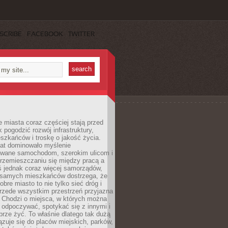
SCRIBE
FACEBOOK
TWITTER
miasta coraz częściej stają przed
k pogodzić rozwój infrastruktury,
szkańców i troskę o jakość życia.
lat dominowało myślenie
wane samochodom, szerokim ulicom i
rzemieszczaniu się między pracą a
 jednak coraz więcej samorządów,
i samych mieszkańców dostrzega, że
obre miasto to nie tylko sieć dróg i
 przede wszystkim przestrzeń przyjazna
. Chodzi o miejsca, w których można
 odpoczywać, spotykać się z innymi i
brze żyć. To właśnie dlatego tak dużą
zuje się do placów miejskich, parków,