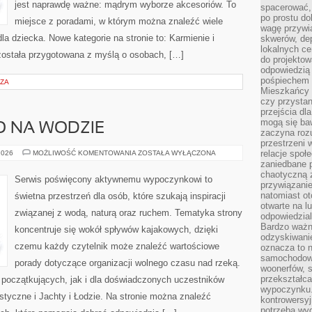
jest naprawdę ważne: mądrym wyborze akcesoriów. To
spacerować,
po prostu do
miejsce z poradami, w którym można znaleźć wiele
wagę przywią
 dziecka. Nowe kategorie na stronie to: Karmienie i
skwerów, de
lokalnych ce
 została przygotowana z myślą o osobach, […]
do projektow
odpowiedzią
pośpiechem i
RZA
Mieszkańcy c
czy przystan
przejścia dl
mogą się ba
O NA WODZIE
zaczyna rozu
przestrzeni 
BEZPIECZEŃSTWO
relacje społ
2026
MOŻLIWOŚĆ KOMENTOWANIA
ZOSTAŁA WYŁĄCZONA
NA
zaniedbane 
WODZIE
chaotyczną 
Serwis poświęcony aktywnemu wypoczynkowi to
przywiązanie
natomiast ot
świetna przestrzeń dla osób, które szukają inspiracji
otwarte na l
związanej z wodą, naturą oraz ruchem. Tematyka strony
odpowiedzial
Bardzo ważn
koncentruje się wokół spływów kajakowych, dzięki
odzyskiwanie
czemu każdy czytelnik może znaleźć wartościowe
oznacza to n
samochodowe
porady dotyczące organizacji wolnego czasu nad rzeką.
woonerfów, s
przekształca
 początkujących, jak i dla doświadczonych uczestników
wypoczynku.
tyczne i Jachty i Łodzie. Na stronie można znaleźć
kontrowersyj
potrzeba wyg