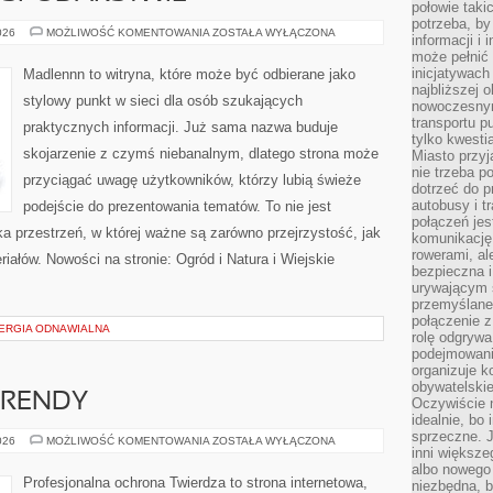
połowie taki
potrzeba, by
ZWIERZĘTA
026
MOŻLIWOŚĆ KOMENTOWANIA
ZOSTAŁA WYŁĄCZONA
informacji i 
W
może pełnić
GOSPODARSTWIE
inicjatywac
Madlennn to witryna, które może być odbierane jako
najbliższej 
stylowy punkt w sieci dla osób szukających
nowoczesnym
transportu p
praktycznych informacji. Już sama nazwa buduje
tylko kwesti
skojarzenie z czymś niebanalnym, dlatego strona może
Miasto przy
nie trzeba 
przyciągać uwagę użytkowników, którzy lubią świeże
dotrzeć do p
autobusy i t
podejście do prezentowania tematów. To nie jest
połączeń jest
ka przestrzeń, w której ważne są zarówno przejrzystość, jak
komunikację 
rowerami, ale
iałów. Nowości na stronie: Ogród i Natura i Wiejskie
bezpieczna 
urywającym s
przemyślane 
połączenie z
NERGIA ODNAWIALNA
rolę odgryw
podejmowaniu
organizuje k
obywatelskie
TRENDY
Oczywiście 
idealnie, bo
sprzeczne. J
AKTUALNOŚCI
026
MOŻLIWOŚĆ KOMENTOWANIA
ZOSTAŁA WYŁĄCZONA
inni większe
I
TRENDY
albo nowego
Profesjonalna ochrona Twierdza to strona internetowa,
niezbędna, 