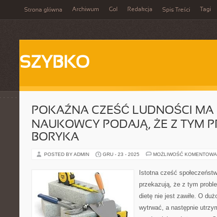
Archiwum
Gol
Redakcja
Tagi
Strona główna
Spis Treści
SZYBKO
POKAŹNA CZEŚĆ LUDNOŚCI MA
NAUKOWCY PODAJĄ, ŻE Z TYM 
BORYKA
POSTED BY ADMIN
GRU - 23 - 2025
MOŻLIWOŚĆ KOMENTOWA
Istotna cześć społeczeńst
przekazują, że z tym probl
dietę nie jest zawiłe. O dużo
wytrwać, a następnie utrzym