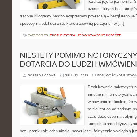
rezultat jojo to już norma.
czasie których traci się głó
tracone kilogramy bardzo ekspresowo powracają – bezglutenowe
sposoby na odchudzanie, które zapewnią porządne i w […]
CATEGORIES:
EKOTURYSTYKA I ZRÓWNOWAŻONE PODRÓŻE
NIESTETY POMIMO NOTORYCZN
DOTARCIA DO LUDZI I WMÓWIENI
POSTED BY ADMIN
GRU - 23 - 2025
MOŻLIWOŚĆ KOMENTOWA
Produkowanie należytych n
smutne mimo notorycznych p
wmówienia im finalnie, że 
to nie jest on od żadnym p
czas dużo osób na całym g
komplikacjami dotyczącymi 
bez ustanku się odchudzają, nawet jeżeli faktycznie wyglądają już