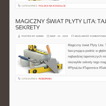
CATEGORIES:
POLSKA NA KOSZULCE
MAGICZNY ŚWIAT PŁYTY LITA: TA
SEKRETY
POSTED BY ADMIN
MAR - 23 - 2025
MOŻLIWOŚĆ KOMENTOWA
Magiczny świat Płyty Lita: 
fascynująca podróż w głębi
najbardziej tajemniczych mi
niezwykłe sekrety tego ma
#PłytaLita #Tajemnice #Se
CATEGORIES:
ROBDRINKI