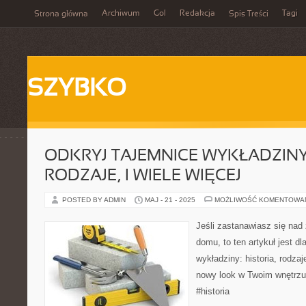
Archiwum
Gol
Redakcja
Tagi
Strona główna
Spis Treści
SZYBKO
ODKRYJ TAJEMNICE WYKŁADZINY:
RODZAJE, I WIELE WIĘCEJ
POSTED BY ADMIN
MAJ - 21 - 2025
MOŻLIWOŚĆ KOMENTOWA
Jeśli zastanawiasz się na
domu, to ten artykuł jest dl
wykładziny: historia, rodzaj
nowy look w Twoim wnętrzu
#historia