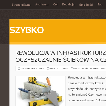
Archiwum
Gol
Redakcja
Tagi
Strona główna
Spis Treści
SZYBKO
REWOLUCJA W INFRASTRUKTURZ
OCZYSZCZALNIE ŚCIEKÓW NA C
POSTED BY ADMIN
MAJ - 17 - 2025
MOŻLIWOŚĆ KOMENTOWA
Rewolucja w infrastrukturz
czasie to kluczowy krok ku
przyszłości dla naszych mi
na tę zmianę? Czy nowe i
o nasze środowisko? Dowied