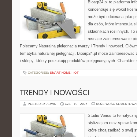
Bioarp24.pl to platforma in
koncentruje się wokół kosm
może być odbierana jako pr
dla osób, które interesują 
składnikach roślinnych. To 
rosnące zainteresowanie pie
Polecamy Naturalna pielęgnacja twarzy i Trendy i nowości. Głów
tematyka naturalnej pielęgnacji. Bioarp24.pl może zainteresować
i sklepy, którzy poszukują produktów pielęgnacyjnych. Charakter s
CATEGORIES:
SMART HOME I IOT
TRENDY I NOWOŚCI
POSTED BY ADMIN
CZE - 19 - 2026
MOŻLIWOŚĆ KOMENTOWA
Studio Veriss to tematyczn
stylizacjom oraz sprawdz
które chcą zadbać o swój s