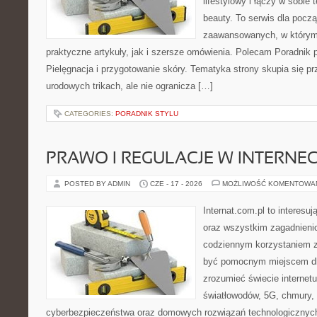
lifestylowy i łączy w sobie
beauty. To serwis dla począ
zaawansowanych, w którym
praktyczne artykuły, jak i szersze omówienia. Polecam Poradnik po
Pielęgnacja i przygotowanie skóry. Tematyka strony skupia się p
urodowych trikach, ale nie ogranicza […]
CATEGORIES:
PORADNIK STYLU
PRAWO I REGULACJE W INTERNEC
POSTED BY ADMIN
CZE - 17 - 2026
MOŻLIWOŚĆ KOMENTOWA
Internat.com.pl to interesuj
oraz wszystkim zagadnienio
codziennym korzystaniem z
być pomocnym miejscem dla
zrozumieć świecie internet
światłowodów, 5G, chmury, 
cyberbezpieczeństwa oraz domowych rozwiązań technologicznych