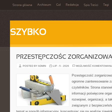
Archiwum
Gol
Redakcja
Tagi
Strona główna
Spis Treści
SZYBKO
PRZESTĘPCZOŚC ZORGANIZOW
POSTED BY ADMIN
LIP - 5 - 2026
MOŻLIWOŚĆ KOMENTOWAN
Przestępczość zorganizowan
ogromne zainteresowanie za
czytelników. Strona stano
informacji poświęcone orga
rozwojowi, organizacji, a 
związanym z bezpieczeństw
temat w sposób informacyjny, koncentrując się na analizie zjawis