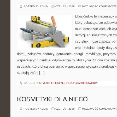
POSTED BY ADMIN
CZE - 27 - 2026
MOŻLIWOŚĆ KOMENTOWA
Ekos-Sułów to inspirujący s
który pokazuje, że odpowie
musi oznaczać wielkich wy
decyzji ani kosztownych zm
czytelnik może znaleźć por
oraz rzetelne teksty dotyc
domu, zakupów, podróży, gotowania, energii, recyklingu, przyrod
wspierających bardziej odpowiedzialny styl życia. Strona została
osobach, które chcą poznawać współczesne wyzwania środowisko
szukają treści […]
CATEGORIES:
MOTO LIFESTYLE I KULTURA KIEROWCÓW
KOSMETYKI DLA NIEGO
POSTED BY ADMIN
CZE - 20 - 2026
MOŻLIWOŚĆ KOMENTOWA