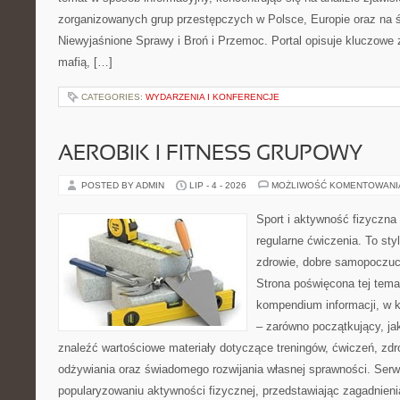
zorganizowanych grup przestępczych w Polsce, Europie oraz na 
Niewyjaśnione Sprawy i Broń i Przemoc. Portal opisuje kluczowe
mafią, […]
CATEGORIES:
WYDARZENIA I KONFERENCJE
AEROBIK I FITNESS GRUPOWY
POSTED BY ADMIN
LIP - 4 - 2026
MOŻLIWOŚĆ KOMENTOWAN
Sport i aktywność fizyczna 
regularne ćwiczenia. To sty
zdrowie, dobre samopoczuci
Strona poświęcona tej tem
kompendium informacji, w k
– zarówno początkujący, j
znaleźć wartościowe materiały dotyczące treningów, ćwiczeń, zdr
odżywiania oraz świadomego rozwijania własnej sprawności. Serwi
popularyzowaniu aktywności fizycznej, przedstawiając zagadnien