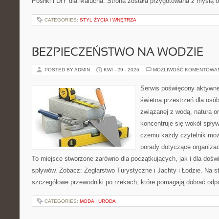
Posiłki i DIY dla Malucha. Strona została przygotowana z myślą 
CATEGORIES:
STYL ŻYCIA I WNĘTRZA
BEZPIECZEŃSTWO NA WODZIE
POSTED BY ADMIN
KWI - 29 - 2026
MOŻLIWOŚĆ KOMENTOWA
Serwis poświęcony aktywn
świetna przestrzeń dla osób,
związanej z wodą, naturą o
koncentruje się wokół spły
czemu każdy czytelnik moż
porady dotyczące organizac
To miejsce stworzone zarówno dla początkujących, jak i dla doś
spływów. Zobacz: Żeglarstwo Turystyczne i Jachty i Łodzie. Na s
szczegółowe przewodniki po rzekach, które pomagają dobrać odp
CATEGORIES:
MODA I URODA