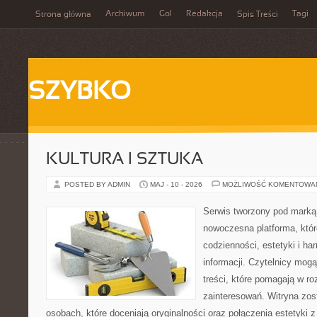
Archiwum
Gol
Redakcja
Tagi
Strona główna
Spis Treści
SZYBKO
KULTURA I SZTUKA
POSTED BY ADMIN
MAJ - 10 - 2026
MOŻLIWOŚĆ KOMENTOWA
Serwis tworzony pod marką
nowoczesna platforma, któr
codzienności, estetyki i ha
informacji. Czytelnicy mogą
treści, które pomagają w ro
zainteresowań. Witryna zos
osobach, które doceniają oryginalności oraz połączenia estetyki 