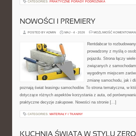
CATEGORIES:
PRAKTYCZNE PORADY PODRÓŻNIKA
NOWOŚCI I PREMIERY
POSTED BY ADMIN
MAJ - 4 - 2026
MOŻLIWOŚĆ KOMENTOWAN
Rentdabcar to rozbudowany 
prowadzony z myślą o osob
pojazdu. Strona łączy wiel
związanych z samochodami
wygodnym miejscem zarówn
zmianę samochodu, jak i dla
poznają świat leasingu samochodów. To strona tematyczna, w kt
dotyczące różnych aspektów korzystania z auta, od porównywani
praktyczne decyzje zakupowe. Nowości na stronie […]
CATEGORIES:
MATERIAŁY I TKANINY
KUCHNIA ŚWIATA W STYLU ZER