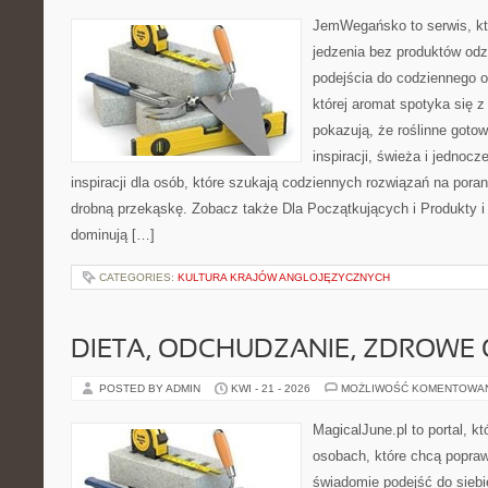
JemWegańsko to serwis, któr
jedzenia bez produktów od
podejścia do codziennego o
której aromat spotyka się z
pokazują, że roślinne goto
inspiracji, świeża i jednocz
inspiracji dla osób, które szukają codziennych rozwiązań na poran
drobną przekąskę. Zobacz także Dla Początkujących i Produkty i 
dominują […]
CATEGORIES:
KULTURA KRAJÓW ANGLOJĘZYCZNYCH
DIETA, ODCHUDZANIE, ZDROWE
POSTED BY ADMIN
KWI - 21 - 2026
MOŻLIWOŚĆ KOMENTOWA
MagicalJune.pl to portal, k
osobach, które chcą popra
świadomie podejść do siebie