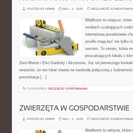
POSTED BY ADMIN
MAJ - 3 - 2026
MOŻLIWOŚĆ KOMENTOWAN
BibiBistro to miejsce, któr
osobach szukających codzi
internetowa przedstawia ch
posiłki mają być nie tylko 
sercem. To serwis, która m
poszukujących lokalu z kl
Zero-Waste i Eko Gadżety i Akcesoria. Już od pierwszego kontak
wrażenie, że ten lokal stawia na swobodę połączoną z kulinarnośc
prezentacja […]
CATEGORIES:
RECENZJE I PORÓWNANIA
ZWIERZĘTA W GOSPODARSTWIE
POSTED BY ADMIN
MAJ - 3 - 2026
MOŻLIWOŚĆ KOMENTOWAN
Madlennn to witryna, które