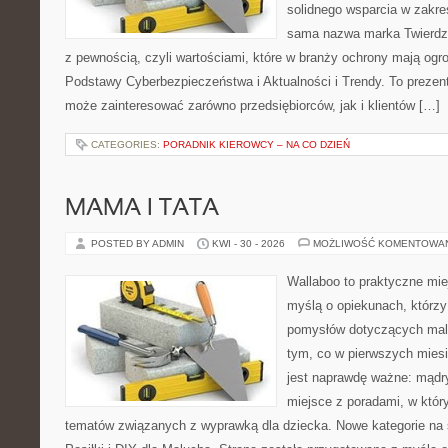
solidnego wsparcia w zakre
sama nazwa marka Twierdz
z pewnością, czyli wartościami, które w branży ochrony mają og
Podstawy Cyberbezpieczeństwa i Aktualności i Trendy. To prezent
może zainteresować zarówno przedsiębiorców, jak i klientów […]
CATEGORIES:
PORADNIK KIEROWCY – NA CO DZIEŃ
MAMA I TATA
POSTED BY ADMIN
KWI - 30 - 2026
MOŻLIWOŚĆ KOMENTOWA
Wallaboo to praktyczne mie
myślą o opiekunach, którzy
pomysłów dotyczących malu
tym, co w pierwszych miesi
jest naprawdę ważne: mądr
miejsce z poradami, w któ
tematów związanych z wyprawką dla dziecka. Nowe kategorie na st