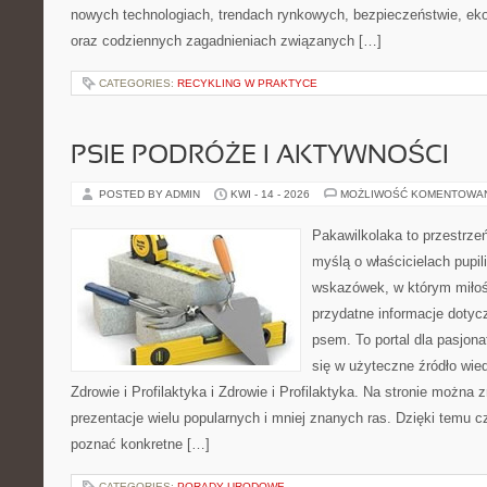
nowych technologiach, trendach rynkowych, bezpieczeństwie, ekol
oraz codziennych zagadnieniach związanych […]
CATEGORIES:
RECYKLING W PRAKTYCE
PSIE PODRÓŻE I AKTYWNOŚCI
POSTED BY ADMIN
KWI - 14 - 2026
MOŻLIWOŚĆ KOMENTOWA
Pakawilkolaka to przestrzeń
myślą o właścicielach pupil
wskazówek, w którym miłośn
przydatne informacje dotyc
psem. To portal dla pasjon
się w użyteczne źródło wied
Zdrowie i Profilaktyka i Zdrowie i Profilaktyka. Na stronie można
prezentacje wielu popularnych i mniej znanych ras. Dzięki temu c
poznać konkretne […]
CATEGORIES:
PORADY URODOWE