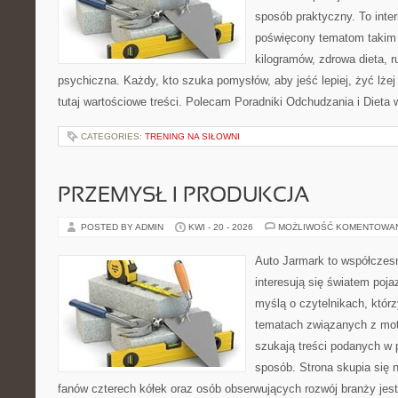
sposób praktyczny. To inte
poświęcony tematom takim 
kilogramów, zdrowa dieta, r
psychiczna. Każdy, kto szuka pomysłów, aby jeść lepiej, żyć lżej 
tutaj wartościowe treści. Polecam Poradniki Odchudzania i Dieta 
CATEGORIES:
TRENING NA SIŁOWNI
PRZEMYSŁ I PRODUKCJA
POSTED BY ADMIN
KWI - 20 - 2026
MOŻLIWOŚĆ KOMENTOWA
Auto Jarmark to współczesn
interesują się światem poj
myślą o czytelnikach, któr
tematach związanych z mot
szukają treści podanych w 
sposób. Strona skupia się 
fanów czterech kółek oraz osób obserwujących rozwój branży jest