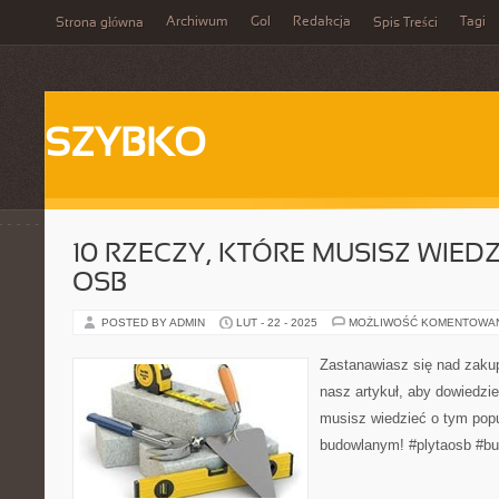
Archiwum
Gol
Redakcja
Tagi
Strona główna
Spis Treści
SZYBKO
10 RZECZY, KTÓRE MUSISZ WIEDZ
OSB
POSTED BY ADMIN
LUT - 22 - 2025
MOŻLIWOŚĆ KOMENTOWA
Zastanawiasz się nad zak
nasz artykuł, aby dowiedzie
musisz wiedzieć o tym pop
budowlanym! #plytaosb #b