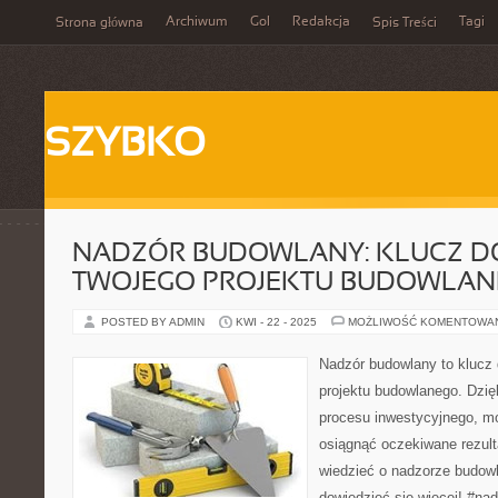
Archiwum
Gol
Redakcja
Tagi
Strona główna
Spis Treści
SZYBKO
NADZÓR BUDOWLANY: KLUCZ D
TWOJEGO PROJEKTU BUDOWLA
POSTED BY ADMIN
KWI - 22 - 2025
MOŻLIWOŚĆ KOMENTOWA
Nadzór budowlany to klucz
projektu budowlanego. Dzięk
procesu inwestycyjnego, m
osiągnąć oczekiwane rezult
wiedzieć o nadzorze budow
dowiedzieć się więcej! #na