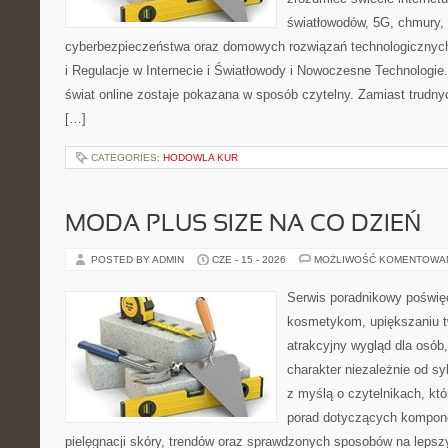
światłowodów, 5G, chmury, 
cyberbezpieczeństwa oraz domowych rozwiązań technologicznych
i Regulacje w Internecie i Światłowody i Nowoczesne Technologie
świat online zostaje pokazana w sposób czytelny. Zamiast trudnyc
[…]
CATEGORIES:
HODOWLA KUR
MODA PLUS SIZE NA CO DZIEŃ
POSTED BY ADMIN
CZE - 15 - 2026
MOŻLIWOŚĆ KOMENTOWA
Serwis poradnikowy poświęc
kosmetykom, upiększaniu 
atrakcyjny wygląd dla osób
charakter niezależnie od sy
z myślą o czytelnikach, kt
porad dotyczących kompon
pielęgnacji skóry, trendów oraz sprawdzonych sposobów na lepsz