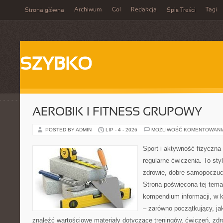
Archiwum
Gol
Redakcja
Tagi
Strona główna
Spis Treści
SZYBKO
AEROBIK I FITNESS GRUPOWY
POSTED BY ADMIN
LIP - 4 - 2026
MOŻLIWOŚĆ KOMENTOWAN
Sport i aktywność fizyczna 
regularne ćwiczenia. To sty
zdrowie, dobre samopoczuci
Strona poświęcona tej tem
kompendium informacji, w k
– zarówno początkujący, j
znaleźć wartościowe materiały dotyczące treningów, ćwiczeń, zdr