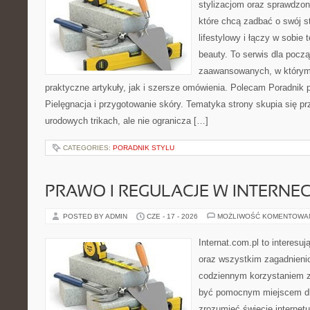
stylizacjom oraz sprawdz
które chcą zadbać o swój s
lifestylowy i łączy w sobie
beauty. To serwis dla począ
zaawansowanych, w którym
praktyczne artykuły, jak i szersze omówienia. Polecam Poradnik po
Pielęgnacja i przygotowanie skóry. Tematyka strony skupia się p
urodowych trikach, ale nie ogranicza […]
CATEGORIES:
PORADNIK STYLU
PRAWO I REGULACJE W INTERNEC
POSTED BY ADMIN
CZE - 17 - 2026
MOŻLIWOŚĆ KOMENTOWA
Internat.com.pl to interesuj
oraz wszystkim zagadnienio
codziennym korzystaniem z
być pomocnym miejscem dla
zrozumieć świecie internet