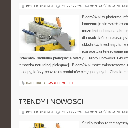
POSTED BY ADMIN
CZE - 20 - 2026
MOŻLIWOŚĆ KOMENTOWA
Bioarp24.pl to platforma in
koncentruje się wokół kosm
może być odbierana jako pr
dla osób, które interesują 
składnikach roślinnych. To 
rosnące zainteresowanie pie
Polecamy Naturalna pielęgnacja twarzy i Trendy i nowości. Głów
tematyka naturalnej pielęgnacji. Bioarp24.pl może zainteresować
i sklepy, którzy poszukują produktów pielęgnacyjnych. Charakter s
CATEGORIES:
SMART HOME I IOT
TRENDY I NOWOŚCI
POSTED BY ADMIN
CZE - 19 - 2026
MOŻLIWOŚĆ KOMENTOWA
Studio Veriss to tematyczn