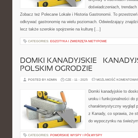
doświadczeniach, trendach i
Zobacz też Polecane Lokale i Historia Gastronomii. To przestrzeń
odkrywać gastronomię na wielu poziomach. Odwiedzający znajdzie t
lecz także szerokie spojrzenie na kulturę […]
CATEGORIES:
EGZOTYKA I ZWIERZĘTA NIETYPOWE
DOMKI KANADYJSKIE – KANADYJ
POLSKIM OGRODZIE
POSTED BY ADMIN
CZE - 11 - 2025
MOŻLIWOŚĆ KOMENTOWA
Domki kanadyjskie to dosk
uroku i funkcjonalności do 
charakterystyczny wygląd p
z Kanady, co sprawia, że s
do wypoczynku na świeżym
CATEGORIES:
POMORSKIE WYSPY I PÓŁWYSPY