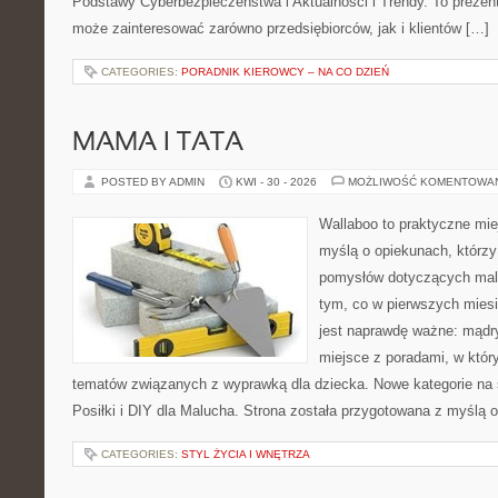
Podstawy Cyberbezpieczeństwa i Aktualności i Trendy. To prezent
może zainteresować zarówno przedsiębiorców, jak i klientów […]
CATEGORIES:
PORADNIK KIEROWCY – NA CO DZIEŃ
MAMA I TATA
POSTED BY ADMIN
KWI - 30 - 2026
MOŻLIWOŚĆ KOMENTOWA
Wallaboo to praktyczne mie
myślą o opiekunach, którzy
pomysłów dotyczących malu
tym, co w pierwszych miesi
jest naprawdę ważne: mądr
miejsce z poradami, w któ
tematów związanych z wyprawką dla dziecka. Nowe kategorie na st
Posiłki i DIY dla Malucha. Strona została przygotowana z myślą 
CATEGORIES:
STYL ŻYCIA I WNĘTRZA