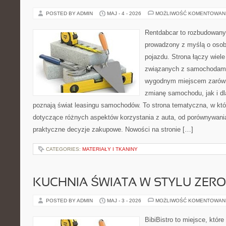
POSTED BY ADMIN
MAJ - 4 - 2026
MOŻLIWOŚĆ KOMENTOWAN
Rentdabcar to rozbudowany 
prowadzony z myślą o osob
pojazdu. Strona łączy wiel
związanych z samochodami
wygodnym miejscem zarówn
zmianę samochodu, jak i dla
poznają świat leasingu samochodów. To strona tematyczna, w kt
dotyczące różnych aspektów korzystania z auta, od porównywani
praktyczne decyzje zakupowe. Nowości na stronie […]
CATEGORIES:
MATERIAŁY I TKANINY
KUCHNIA ŚWIATA W STYLU ZER
POSTED BY ADMIN
MAJ - 3 - 2026
MOŻLIWOŚĆ KOMENTOWAN
BibiBistro to miejsce, któr