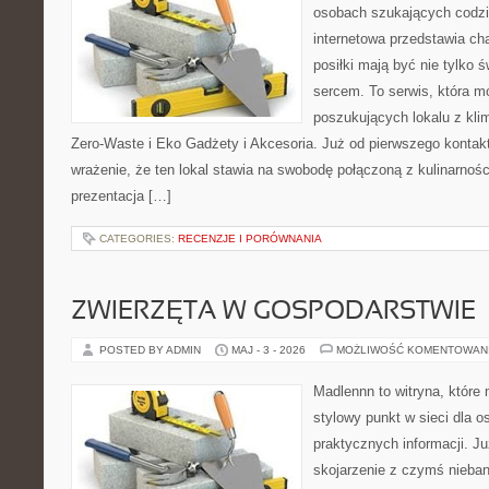
osobach szukających codzi
internetowa przedstawia ch
posiłki mają być nie tylko 
sercem. To serwis, która m
poszukujących lokalu z kl
Zero-Waste i Eko Gadżety i Akcesoria. Już od pierwszego kontak
wrażenie, że ten lokal stawia na swobodę połączoną z kulinarnośc
prezentacja […]
CATEGORIES:
RECENZJE I PORÓWNANIA
ZWIERZĘTA W GOSPODARSTWIE
POSTED BY ADMIN
MAJ - 3 - 2026
MOŻLIWOŚĆ KOMENTOWAN
Madlennn to witryna, które
stylowy punkt w sieci dla 
praktycznych informacji. 
skojarzenie z czymś nieba