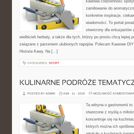
kawowa codzienność spotyk
zamiłowanie do aromatyczn
konkretne inspiracje, ciekaw
wiadomości. To portal porad
stworzony dla entuzjastów
wielbicieli herbaty, a także dla tych, którzy po prostu chcą lepiej
związane z parzeniem ulubionych napojów. Polecam Kawowe DIY i
Historia Kawy. Na […]
CATEGORIES:
SPORT
KULINARNE PODRÓŻE TEMATYC
POSTED BY ADMIN
KWI - 11 - 2026
MOŻLIWOŚĆ KOMENTOWA
Ta witryna o gastronomii to
stworzone z myślą o miłośni
koncentruje się na kuchniac
których można ich spróbowa
artykuły o kuchniach świata