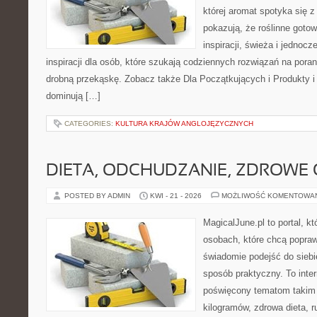
której aromat spotyka się z
pokazują, że roślinne goto
inspiracji, świeża i jednocz
inspiracji dla osób, które szukają codziennych rozwiązań na poran
drobną przekąskę. Zobacz także Dla Początkujących i Produkty i 
dominują […]
CATEGORIES:
KULTURA KRAJÓW ANGLOJĘZYCZNYCH
DIETA, ODCHUDZANIE, ZDROWE
POSTED BY ADMIN
KWI - 21 - 2026
MOŻLIWOŚĆ KOMENTOWA
MagicalJune.pl to portal, k
osobach, które chcą popra
świadomie podejść do siebie
sposób praktyczny. To inte
poświęcony tematom takim 
kilogramów, zdrowa dieta, r