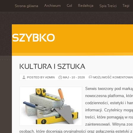
Archiwum
Gol
Redakcja
Tagi
Strona główna
Spis Treści
SZYBKO
KULTURA I SZTUKA
POSTED BY ADMIN
MAJ - 10 - 2026
MOŻLIWOŚĆ KOMENTOWA
Serwis tworzony pod marką
nowoczesna platforma, któr
codzienności, estetyki i ha
informacji. Czytelnicy mogą
treści, które pomagają w ro
zainteresowań. Witryna zos
osobach, które doceniają oryginalności oraz połączenia estetyki 