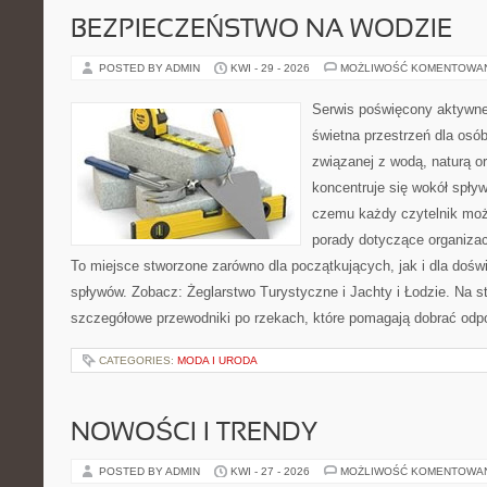
BEZPIECZEŃSTWO NA WODZIE
POSTED BY ADMIN
KWI - 29 - 2026
MOŻLIWOŚĆ KOMENTOWA
Serwis poświęcony aktywn
świetna przestrzeń dla osób,
związanej z wodą, naturą o
koncentruje się wokół spły
czemu każdy czytelnik moż
porady dotyczące organizac
To miejsce stworzone zarówno dla początkujących, jak i dla doś
spływów. Zobacz: Żeglarstwo Turystyczne i Jachty i Łodzie. Na s
szczegółowe przewodniki po rzekach, które pomagają dobrać odp
CATEGORIES:
MODA I URODA
NOWOŚCI I TRENDY
POSTED BY ADMIN
KWI - 27 - 2026
MOŻLIWOŚĆ KOMENTOWA