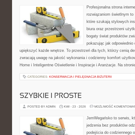
Profesjonalna strona inter
rozwiązaniom świetlnym to 
które szukają stylowych ins
biura oraz przestrzeni użyt
bogaty świat produktów zwi
pokazując jak odpowiednio 
upiększyć każde wnętrze. To przestrzeń dla tych, którzy cenią de
zwracają uwagę na jakość wykonania i codzienny komfort użytko
Home i Inteligentne Oświetlenie i Inspiracje i Aranżacje. Na stroni
CATEGORIES:
KONSERWACJA I PIELĘGNACJA BIŻUTERII
SZYBKIE I PROSTE
POSTED BY ADMIN
KWI - 23 - 2026
MOŻLIWOŚĆ KOMENTOWA
JemWegańsko to serwis, któr
jedzenia bez produktów od
podejścia do codziennego o