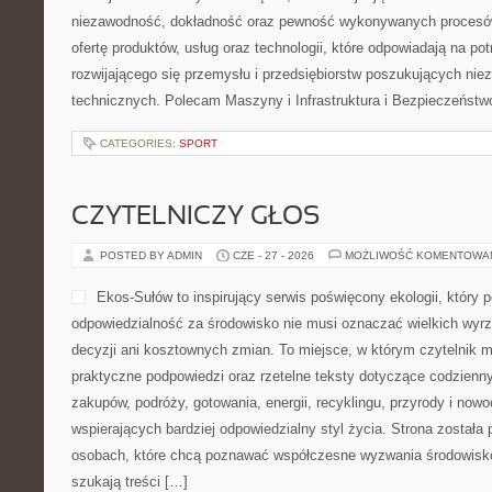
niezawodność, dokładność oraz pewność wykonywanych procesów
ofertę produktów, usług oraz technologii, które odpowiadają na p
rozwijającego się przemysłu i przedsiębiorstw poszukujących ni
technicznych. Polecam Maszyny i Infrastruktura i Bezpieczeństw
CATEGORIES:
SPORT
CZYTELNICZY GŁOS
POSTED BY ADMIN
CZE - 27 - 2026
MOŻLIWOŚĆ KOMENTOWA
Ekos-Sułów to inspirujący serwis poświęcony ekologii, który 
odpowiedzialność za środowisko nie musi oznaczać wielkich wy
decyzji ani kosztownych zmian. To miejsce, w którym czytelnik 
praktyczne podpowiedzi oraz rzetelne teksty dotyczące codzien
zakupów, podróży, gotowania, energii, recyklingu, przyrody i no
wspierających bardziej odpowiedzialny styl życia. Strona została
osobach, które chcą poznawać współczesne wyzwania środowisko
szukają treści […]