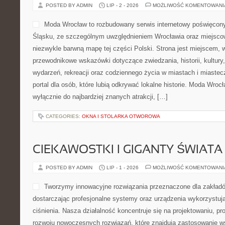
POSTED BY ADMIN
LIP - 2 - 2026
MOŻLIWOŚĆ KOMENTOWAN
Moda Wrocław to rozbudowany serwis internetowy poświęco
Śląsku, ze szczególnym uwzględnieniem Wrocławia oraz miejscow
niezwykle barwną mapę tej części Polski. Strona jest miejscem,
przewodnikowe wskazówki dotyczące zwiedzania, historii, kultury, 
wydarzeń, rekreacji oraz codziennego życia w miastach i miaste
portal dla osób, które lubią odkrywać lokalne historie. Moda Wrocł
wyłącznie do najbardziej znanych atrakcji, […]
CATEGORIES:
OKNA I STOLARKA OTWOROWA
CIEKAWOSTKI I GIGANTY ŚWIATA
POSTED BY ADMIN
LIP - 1 - 2026
MOŻLIWOŚĆ KOMENTOWAN
Tworzymy innowacyjne rozwiązania przeznaczone dla zakład
dostarczając profesjonalne systemy oraz urządzenia wykorzystuj
ciśnienia. Nasza działalność koncentruje się na projektowaniu, pr
rozwoju nowoczesnych rozwiązań, które znajdują zastosowanie ws