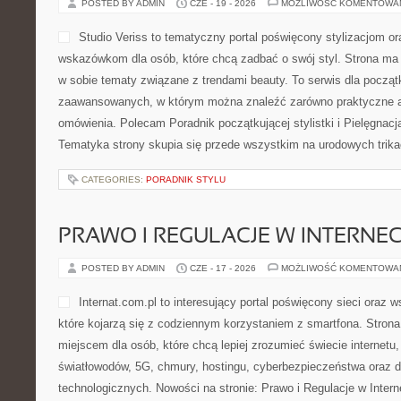
POSTED BY ADMIN
CZE - 19 - 2026
MOŻLIWOŚĆ KOMENTOWA
Studio Veriss to tematyczny portal poświęcony stylizacjom 
wskazówkom dla osób, które chcą zadbać o swój styl. Strona ma c
w sobie tematy związane z trendami beauty. To serwis dla początk
zaawansowanych, w którym można znaleźć zarówno praktyczne art
omówienia. Polecam Poradnik początkującej stylistki i Pielęgnacj
Tematyka strony skupia się przede wszystkim na urodowych trikac
CATEGORIES:
PORADNIK STYLU
PRAWO I REGULACJE W INTERNEC
POSTED BY ADMIN
CZE - 17 - 2026
MOŻLIWOŚĆ KOMENTOWA
Internat.com.pl to interesujący portal poświęcony sieci oraz
które kojarzą się z codziennym korzystaniem z smartfona. Str
miejscem dla osób, które chcą lepiej zrozumieć świecie internetu
światłowodów, 5G, chmury, hostingu, cyberbezpieczeństwa oraz
technologicznych. Nowości na stronie: Prawo i Regulacje w Intern