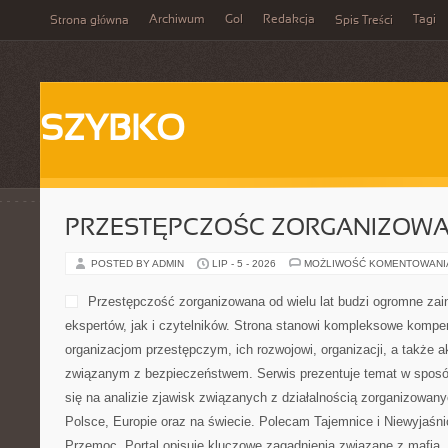
Archiwum
Gol
Redakcja
Tagi
Strona główna
Spis Treści
SZYBKO
PRZESTĘPCZOŚC ZORGANIZOW
POSTED BY ADMIN
LIP - 5 - 2026
MOŻLIWOŚĆ KOMENTOWAN
Przestępczość zorganizowana od wielu lat budzi ogromne zai
ekspertów, jak i czytelników. Strona stanowi kompleksowe kompe
organizacjom przestępczym, ich rozwojowi, organizacji, a także
związanym z bezpieczeństwem. Serwis prezentuje temat w sposób
się na analizie zjawisk związanych z działalnością zorganizowan
Polsce, Europie oraz na świecie. Polecam Tajemnice i Niewyjaśni
Przemoc. Portal opisuje kluczowe zagadnienia związane z mafią,