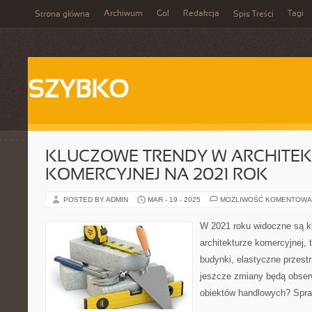
Archiwum
Gol
Redakcja
Tagi
Strona główna
Spis Treści
SZYBKO
KLUCZOWE TRENDY W ARCHITE
KOMERCYJNEJ NA 2021 ROK
POSTED BY ADMIN
MAR - 19 - 2025
MOŻLIWOŚĆ KOMENTOWA
W 2021 roku widoczne są k
architekturze komercyjnej,
budynki, elastyczne przestr
jeszcze zmiany będą obser
obiektów handlowych? Spra