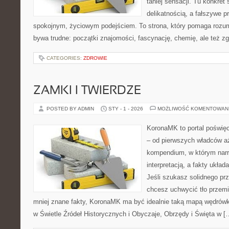
taniej sensacji. Tu konkret 
delikatnością, a fałszywe p
spokojnym, życiowym podejściem. To strona, który pomaga rozum
bywa trudne: początki znajomości, fascynację, chemię, ale też zgr
CATEGORIES:
ZDROWIE
ZAMKI I TWIERDZE
POSTED BY ADMIN
STY - 1 - 2026
MOŻLIWOŚĆ KOMENTOWAN
KoronaMK to portal poświęc
– od pierwszych władców a
kompendium, w którym narr
interpretacją, a fakty układ
Jeśli szukasz solidnego pr
chcesz uchwycić tło przemi
mniej znane fakty, KoronaMK ma być idealnie taką mapą wędrówk
w Świetle Źródeł Historycznych i Obyczaje, Obrzędy i Święta w [