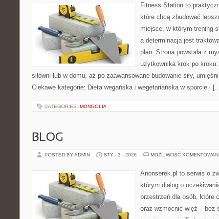
Fitness Station to praktycz
które chcą zbudować lepszą
miejsce, w którym trening s
a determinacja jest trakto
plan. Strona powstała z my
użytkownika krok po kroku:
siłowni lub w domu, aż po zaawansowane budowanie siły, umięśnie
Ciekawe kategorie: Dieta wegańska i wegetariańska w sporcie i [
CATEGORIES:
MONGOLIA
BLOG
POSTED BY ADMIN
STY - 3 - 2026
MOŻLIWOŚĆ KOMENTOWAN
Anonserek.pl to serwis o zw
którym dialog o oczekiwani
przestrzeń dla osób, które 
oraz wzmocnić więź – bez s