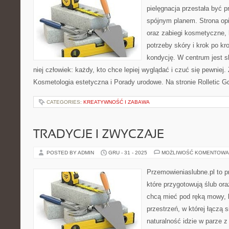
pielęgnacja przestała być p
spójnym planem. Strona opi
oraz zabiegi kosmetyczne,
potrzeby skóry i krok po k
kondycję. W centrum jest s
niej człowiek: każdy, kto chce lepiej wyglądać i czuć się pewniej
Kosmetologia estetyczna i Porady urodowe. Na stronie Rolletic G
CATEGORIES:
KREATYWNOŚĆ I ZABAWA
TRADYCJE I ZWYCZAJE
POSTED BY ADMIN
GRU - 31 - 2025
MOŻLIWOŚĆ KOMENTOWA
Przemowieniaslubne.pl to p
które przygotowują ślub ora
chcą mieć pod ręką mowy, l
przestrzeń, w której łączą 
naturalność idzie w parze 