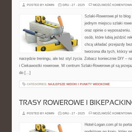
POSTED BY ADMIN
GRU - 27 - 2025
MOŻLIWOŚĆ KOMENTOWA
Szlaki-Rowerowe.pl to blog 
jednym miejscu szlaki row
oraz opinie o wyposażeniu
osób, które lubią jeździć re
chcą układać przejazdy bez
tworzona dla tych, którzy w
narzędzie treningu, ale też styl życia. Zobacz koniecznie DIY – 
i Ciekawostki rowerowe. W centrum Szlaki-Rowerowe.pl są przej
do […]
CATEGORIES:
NAJLEPSZE WIDOKI I PUNKTY WIDOKOWE
TRASY ROWEROWE I BIKEPACKIN
POSTED BY ADMIN
GRU - 27 - 2025
MOŻLIWOŚĆ KOMENTOWA
Hotel-Logan.com.pl to port
podróżom po kraju, który p