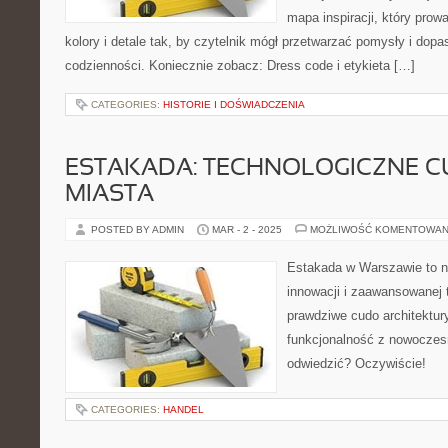
mapa inspiracji, który prowa
kolory i detale tak, by czytelnik mógł przetwarzać pomysły i dop
codzienności. Koniecznie zobacz: Dress code i etykieta […]
CATEGORIES:
HISTORIE I DOŚWIADCZENIA
ESTAKADA: TECHNOLOGICZNE C
MIASTA
POSTED BY ADMIN
MAR - 2 - 2025
MOŻLIWOŚĆ KOMENTOWAN
Estakada w Warszawie to 
innowacji i zaawansowanej t
prawdziwe cudo architektur
funkcjonalność z nowoczesn
odwiedzić? Oczywiście!
CATEGORIES:
HANDEL