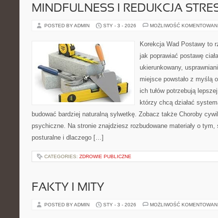
MINDFULNESS I REDUKCJA STRE
POSTED BY ADMIN
STY - 3 - 2026
MOŻLIWOŚĆ KOMENTOWAN
Korekcja Wad Postawy to r
jak poprawiać postawę ciał
ukierunkowany, usprawnianie
miejsce powstało z myślą o
ich tułów potrzebują lepszej
którzy chcą działać system
budować bardziej naturalną sylwetkę. Zobacz także Choroby cywil
psychiczne. Na stronie znajdziesz rozbudowane materiały o tym, 
posturalne i dlaczego […]
CATEGORIES:
ZDROWIE PUBLICZNE
FAKTY I MITY
POSTED BY ADMIN
STY - 3 - 2026
MOŻLIWOŚĆ KOMENTOWAN