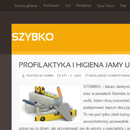
Archiwum
Gol
Redakcja
Tagi
Strona główna
Spis Treści
SZYBKO
PROFILAKTYKA I HIGIENA JAMY 
POSTED BY ADMIN
STY - 4 - 2026
MOŻLIWOŚĆ KOMENTOWAN
STOMBIS – lekarz dentysta
oraz w poradach Stombis to
osób, które chcą zrozumieć
podejmować lepsze decyzje
To nie jest tylko zbiór luź
wszechstronny przewodnik 
ustną na co dzień, jak przygotować się do wizyty u specjalisty i j