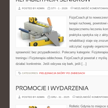
REHABILITACJA SENIORÓW
POSTED BY ADMIN
STY - 1 - 2026
MOŻLIWOŚĆ KOMENTOWAN
FizjoCoach.pl to nowoczes
terapii ruchowej, powrotowi
bezpiecznemu leczeniu kont
praktyka spotyka się z akt
rehabilitacji staje się zroz
odczytać sygnały organizm
sprawność bez przypadkowości. Polecamy kategorie: Fizjoterapia 
treningu i Fizjoterapia oddechowa. FizjoCoach.pl powstał z myślą
działać konkretnie. Jeśli odzywa się bark, jeśli […]
CATEGORIES:
PIELĘGNACJA SKÓRY PO ZABIEGACH
PROMOCJE I WYDARZENIA
POSTED BY ADMIN
GRU - 31 - 2025
MOŻLIWOŚĆ KOMENTOWA
Rolletic Gdynia to miejsce