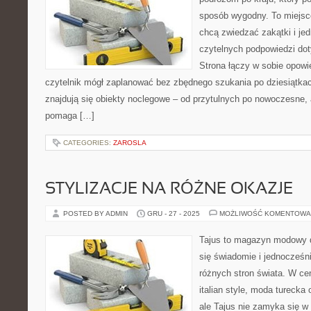
sposób wygodny. To miejsce 
chcą zwiedzać zakątki i je
czytelnych podpowiedzi do
Strona łączy w sobie opowi
czytelnik mógł zaplanować bez zbędnego szukania po dziesiątka
znajdują się obiekty noclegowe – od przytulnych po nowoczesne,
pomaga […]
CATEGORIES:
ZAROSLA
STYLIZACJE NA RÓŻNE OKAZJE
POSTED BY ADMIN
GRU - 27 - 2025
MOŻLIWOŚĆ KOMENTOWA
Tajus to magazyn modowy d
się świadomie i jednocześn
różnych stron świata. W cen
italian style, moda turecka
ale Tajus nie zamyka się w 