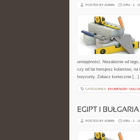
POSTED BY ADMIN
GRU - 2 - 
umiejętności. Niezależnie od tego,
czy od lat trenujesz kolarstwo, na
horyzonty. Zobacz koniecznie […]
CATEGORIES:
EKUMENIZM I DIALO
EGIPT I BUŁGARIA
POSTED BY ADMIN
GRU - 2 - 