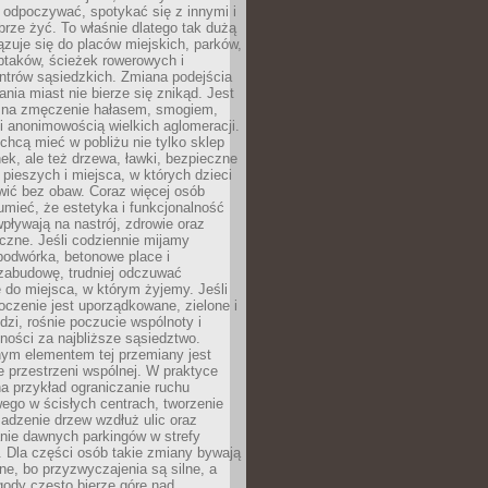
 odpoczywać, spotykać się z innymi i
brze żyć. To właśnie dlatego tak dużą
zuje się do placów miejskich, parków,
ptaków, ścieżek rowerowych i
ntrów sąsiedzkich. Zmiana podejścia
ania miast nie bierze się znikąd. Jest
 na zmęczenie hałasem, smogiem,
 anonimowością wielkich aglomeracji.
hcą mieć w pobliżu nie tylko sklep
ek, ale też drzewa, ławki, bezpieczne
a pieszych i miejsca, w których dzieci
wić bez obaw. Coraz więcej osób
mieć, że estetyka i funkcjonalność
wpływają na nastrój, zdrowie oraz
eczne. Jeśli codziennie mijamy
podwórka, betonowe place i
zabudowę, trudniej odczuwać
 do miejsca, w którym żyjemy. Jeśli
oczenie jest uporządkowane, zielone i
udzi, rośnie poczucie wspólnoty i
ności za najbliższe sąsiedztwo.
ym elementem tej przemiany jest
 przestrzeni wspólnej. W praktyce
a przykład ograniczanie ruchu
go w ścisłych centrach, tworzenie
adzenie drzew wzdłuż ulic oraz
nie dawnych parkingów w strefy
 Dla części osób takie zmiany bywają
ne, bo przyzwyczajenia są silne, a
ody często bierze górę nad