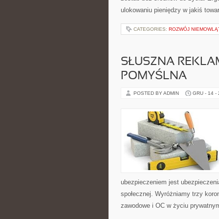
ulokowaniu pieniędzy w jakiś towar
CATEGORIES:
ROZWÓJ NIEMOWLĄ
SŁUSZNA REKLA
POMYŚLNA
POSTED BY ADMIN
GRU - 14 -
ubezpieczeniem jest ubezpieczenia
społecznej. Wyróżniamy trzy kor
zawodowe i OC w życiu prywatnym