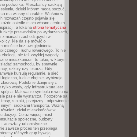
ane podwórko. Mieszkańcy szukają
esienia, dzięki którym mogą poczuć,
nica ma własny charakter. Właśnie w
ch rozważań często pojawia się
 każde osiedle miało własne centrum
inspiracji, a lokalna
strona tematyczna
 funkcję przewodnika po wydarzeniach,
h i zmianach zachodzących w
okolicy. Nie da się mówić o
 mieście bez uwzględnienia
ublicznego i ruchu rowerowego. To nie
a ekologii, ale też zwykłej wygody.
jazne mieszkańcom to takie, w którym
posiadać samochodu, by sprawnie
racy, szkoły czy lekarza. Gdy
ramwaje kursują regularnie, a sieć
 logiczna, ludzie chętniej wybierają
zbiorową. Podobnie dzieje się z
 tylko wtedy, gdy infrastruktura jest
i spójna. Malowanie symbolu roweru na
ię pasie nie wystarcza. Potrzebne są
trasy, stojaki, przejazdy i odpowiednie
 innymi środkami transportu. Ważną
a również udział mieszkańców w
 decyzji. Coraz więcej miast
onsultacje społeczne, budżety
 i warsztaty urbanistyczne.
nie zawsze proces ten przebiega
 interesy różnych grup bywają