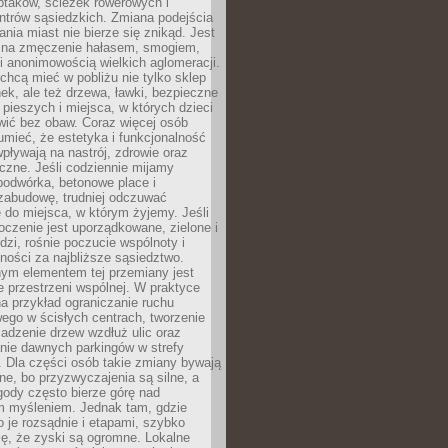
ptaków, ścieżek rowerowych i
ntrów sąsiedzkich. Zmiana podejścia
ania miast nie bierze się znikąd. Jest
 na zmęczenie hałasem, smogiem,
 anonimowością wielkich aglomeracji.
hcą mieć w pobliżu nie tylko sklep
ek, ale też drzewa, ławki, bezpieczne
a pieszych i miejsca, w których dzieci
wić bez obaw. Coraz więcej osób
mieć, że estetyka i funkcjonalność
wpływają na nastrój, zdrowie oraz
eczne. Jeśli codziennie mijamy
podwórka, betonowe place i
zabudowę, trudniej odczuwać
 do miejsca, w którym żyjemy. Jeśli
oczenie jest uporządkowane, zielone i
udzi, rośnie poczucie wspólnoty i
ności za najbliższe sąsiedztwo.
ym elementem tej przemiany jest
 przestrzeni wspólnej. W praktyce
a przykład ograniczanie ruchu
go w ścisłych centrach, tworzenie
adzenie drzew wzdłuż ulic oraz
nie dawnych parkingów w strefy
 Dla części osób takie zmiany bywają
ne, bo przyzwyczajenia są silne, a
ody często bierze górę nad
m myśleniem. Jednak tam, gdzie
je rozsądnie i etapami, szybko
ę, że zyski są ogromne. Lokalne