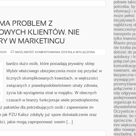
połowie taki
potrzeba, by
informacji i 
może pełnić
inicjatywac
MA PROBLEM Z
najbliższej 
nowoczesnym
OWYCH KLIENTÓW. NIE
transportu p
tylko kwesti
RY W MARKETINGU
Miasto przy
nie trzeba 
dotrzeć do p
DUŻO
 2025
MOŻLIWOŚĆ KOMENTOWANIA
ZOSTAŁA WYŁĄCZONA
SKLEPÓW
autobusy i t
MA
połączeń jest
PROBLEM
bardzo dużo osób, które posiadają prywatny sklep
Z
komunikację 
POZYSKANIEM
rowerami, ale
Wybór właściwego ubezpieczenia może się przydać w
NOWYCH
bezpieczna 
KLIENTÓW.
licznych skomplikowanych kwestiach, w większości
NIE
urywającym s
KAŻDY
przemyślane 
związanych z prawdopodobieństwem utraty zdrowia,
JEST
połączenie z
DOBRY
W
życia lub wystąpienia strat w majątku. W obecnych
rolę odgryw
MARKETINGU
podejmowaniu
czasach w branży funkcjonuje wiele przedsiębiorstw,
organizuje k
obywatelskie
daż pakietów dla potrzebujących osób i zapewnianie im
Oczywiście 
e jak PZU Kalisz zdobyły już spore doświadczenie oraz
idealnie, bo
sprzeczne. J
ości, jakie mogą zaproponować swoim […]
inni większe
albo nowego
niezbędna, 