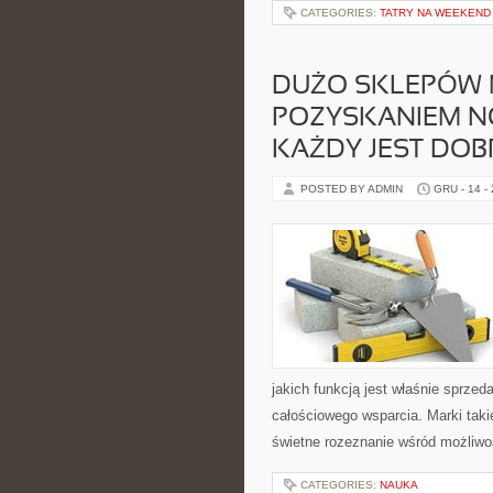
CATEGORIES:
TATRY NA WEEKEND
DUŻO SKLEPÓW 
POZYSKANIEM N
KAŻDY JEST DOB
POSTED BY ADMIN
GRU - 14 -
jakich funkcją jest właśnie sprze
całościowego wsparcia. Marki taki
świetne rozeznanie wśród możliw
CATEGORIES:
NAUKA