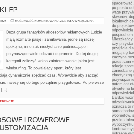
spacerować,
po prostu do
KLEP
wagę przywią
skwerów, de
BOARDSHORTY
lokalnych ce
 2025
MOŻLIWOŚĆ KOMENTOWANIA
ZOSTAŁA WYŁĄCZONA
SKLEP
do projektow
odpowiedzią
Duża grupa fanatyków akcesoriów reklamowych Ludzie
pośpiechem i
Mieszkańcy c
mają rozmaite pasje i zamiłowania, jedne są raczej
czy przystan
spokojne, inne zaś niesłychanie podniecające i
przejścia dl
mogą się ba
przynoszące wiele odczuć i suprarenin. Do tej drugiej
zaczyna rozu
kategorii zaliczyć wolno zainteresowanie jakim jest
przestrzeni 
relacje społ
windsurfing. To powalający sport, który jest
zaniedbane 
chaotyczną 
lbiają dynamicznie spędzać czas. Wprawdzie aby zacząć
przywiązanie
rcie, należy się do tego porządnie przygotować. Po pierwsze
natomiast ot
otwarte na l
 […]
odpowiedzial
Bardzo ważn
FERENCJE
odzyskiwanie
oznacza to n
samochodowe
woonerfów, s
OSOWE I ROWEROWE
przekształca
wypoczynku.
CUSTOMIZACJA
kontrowersyj
potrzeba wyg