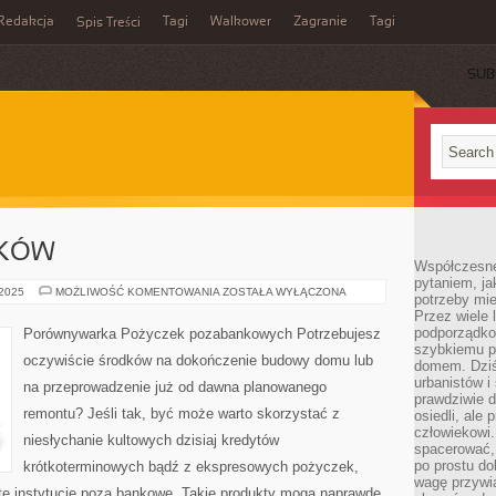
Redakcja
Tagi
Walkower
Zagranie
Tagi
Spis Treści
SUB
AKÓW
Współczesne 
pytaniem, ja
USŁUGI
 2025
MOŻLIWOŚĆ KOMENTOWANIA
ZOSTAŁA WYŁĄCZONA
potrzeby mie
BHP
Przez wiele 
KRAKÓW
podporządko
Porównywarka Pożyczek pozabankowych Potrzebujesz
szybkiemu p
oczywiście środków na dokończenie budowy domu lub
domem. Dziś
urbanistów 
na przeprowadzenie już od dawna planowanego
prawdziwie d
remontu? Jeśli tak, być może warto skorzystać z
osiedli, ale
człowiekowi
niesłychanie kultowych dzisiaj kredytów
spacerować,
po prostu do
krótkoterminowych bądź z ekspresowych pożyczek,
wagę przywią
e instytucje poza bankowe. Takie produkty mogą naprawdę