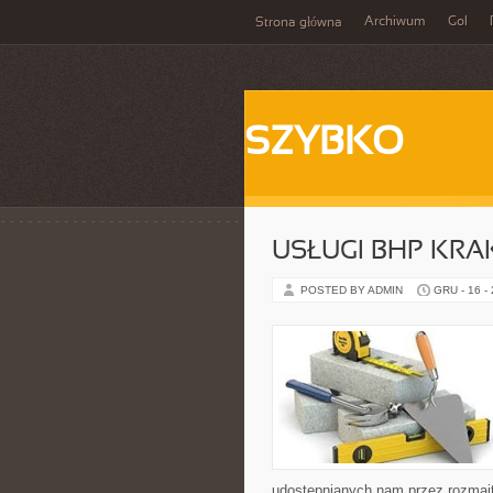
Archiwum
Gol
Strona główna
SZYBKO
USŁUGI BHP KR
POSTED BY ADMIN
GRU - 16 -
udostępnianych nam przez rozmait