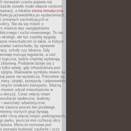
ch rozważań często pojawia się
 każde osiedle miało własne centrum
inspiracji, a lokalna
strona tematyczna
 funkcję przewodnika po wydarzeniach,
h i zmianach zachodzących w
okolicy. Nie da się mówić o
 mieście bez uwzględnienia
ublicznego i ruchu rowerowego. To nie
a ekologii, ale też zwykłej wygody.
jazne mieszkańcom to takie, w którym
posiadać samochodu, by sprawnie
racy, szkoły czy lekarza. Gdy
ramwaje kursują regularnie, a sieć
 logiczna, ludzie chętniej wybierają
zbiorową. Podobnie dzieje się z
 tylko wtedy, gdy infrastruktura jest
i spójna. Malowanie symbolu roweru na
ię pasie nie wystarcza. Potrzebne są
trasy, stojaki, przejazdy i odpowiednie
 innymi środkami transportu. Ważną
a również udział mieszkańców w
 decyzji. Coraz więcej miast
onsultacje społeczne, budżety
 i warsztaty urbanistyczne.
nie zawsze proces ten przebiega
 interesy różnych grup bywają
edni chcą więcej miejsc parkingowych,
go parku, jeszcze inni cichszej ulicy
 boiska. Mimo to rozmowa jest
bo pozwala budować zaufanie i uczy