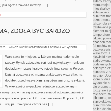
sklepy zacz
restauracje 
, jaki będzie zawsze intratny. […]
mieszkańcy 
aktywności. 
T
punktem tran
przestrzenią
także rola zi
traktowane j
MA, ZDOŁA BYĆ BARDZO
element mie
temperaturę 
jakość powie
czasach ros
fal upałów o
SŁUSZNA
 2025
MOŻLIWOŚĆ KOMENTOWANIA
ZOSTAŁA WYŁĄCZONA
bezpieczeńs
REKLAMA,
ZDOŁA
wiele form. 
BYĆ
Warszawa to miejsce, w którym można nader wiele
niewielki sk
BARDZO
zadrzewiona 
POMYŚLNA
rzeczy Rynek zabezpieczeń jest największym rynkiem
codziennych 
odległych cz
doglądanym przez krajowy rejestr finansowy w Polsce.
kontaktu z n
Dzisiaj ubezpieczyć można praktycznie wszystko, na
wydaje. Dobr
które budują
dodatek przed wszystkimi zagrożeniami oraz ryzykami.
wyłącznie o 
W większości wypadków jednakże sprzedawanym
ale o przest
toczy się ży
 nowy targ – inaczej ubezpieczenia od odpowiedzialności
miejscem sta
biblioteką, 
onne grupy ubezpieczeń OC: ubezpieczenie OC pojazdu, OC
zaprojektow
. Tutaj pzu zakopane chroni nas […]
punktów odni
że ich dziel