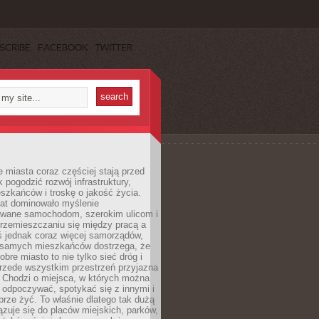
SCRIBE
FACEBOOK
TWITTER
miasta coraz częściej stają przed
k pogodzić rozwój infrastruktury,
szkańców i troskę o jakość życia.
lat dominowało myślenie
wane samochodom, szerokim ulicom i
rzemieszczaniu się między pracą a
 jednak coraz więcej samorządów,
i samych mieszkańców dostrzega, że
obre miasto to nie tylko sieć dróg i
 przede wszystkim przestrzeń przyjazna
. Chodzi o miejsca, w których można
 odpoczywać, spotykać się z innymi i
brze żyć. To właśnie dlatego tak dużą
zuje się do placów miejskich, parków,