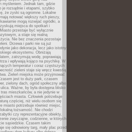
m myśleniem. Jednak tam, gdzie
je rozsądnie i etapami, szybko
ę, że zyski są ogromne. Lokalne
ynają notować większy ruch pieszy,
i kawiarnie mogą rozwijać ogródki, a
zyskują miejsca do spotkań i
Miasto przestaje być wyłącznie
zytowym, a staje się realną
 życia. Nie bez znaczenia pozostaje
eleni. Drzewa i parki nie są już
edynie jako dekoracja, lecz jako istotny
jskiego ekosystemu. Obniżają
latem, zatrzymują wodę, poprawiają
trza i wpływają kojąco na psychikę. W
nących temperatur i coraz częstszych
becność zieleni staje się wręcz kwestią
twa. Zieleń miejska może przyjmować
Czasem jest to duży park, czasem
wer, zielony dach, ogród społeczny albo
ulica. Ważne, by była dostępna blisko
tras mieszkańców, a nie jedynie w
ęściach miasta. Człowiek potrzebuje
aturą częściej, niż wielu osobom się
e miasto potrzebuje również miejsc,
 lokalną tożsamość. Nie chodzi
zabytki czy reprezentacyjne obiekty,
rzenie zwyczajne, codzienne, w których
cie sąsiedzkie. Czasem takim
je się odnowiony targ, mały plac przed
osiedlowy dom kultury albo dobrze