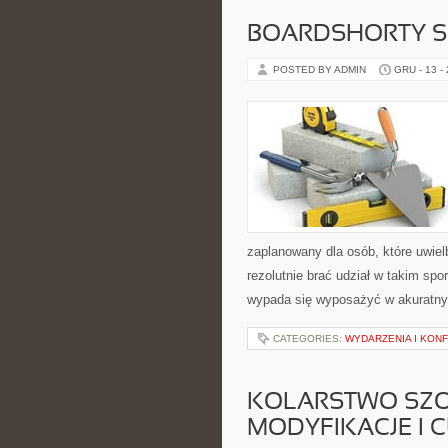
BOARDSHORTY S
POSTED BY ADMIN
GRU - 13 -
zaplanowany dla osób, które uwie
rezolutnie brać udział w takim spo
wypada się wyposażyć w akuratny
CATEGORIES:
WYDARZENIA I KON
KOLARSTWO SZ
MODYFIKACJE I 