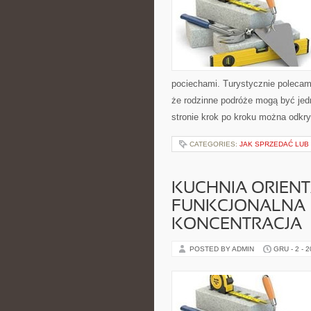
pociechami. Turystycznie polecamy
że rodzinne podróże mogą być jed
stronie krok po kroku można odkr
CATEGORIES:
JAK SPRZEDAĆ LUB
KUCHNIA ORIENT
FUNKCJONALNA – 
KONCENTRACJA
POSTED BY ADMIN
GRU - 2 - 