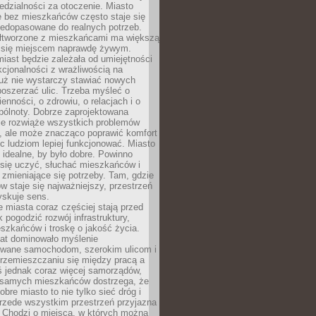
dzialności za otoczenie. Miasto
e bez mieszkańców często staje się
iedopasowane do realnych potrzeb.
łtworzone z mieszkańcami ma większą
 się miejscem naprawdę żywym.
iast będzie zależała od umiejętności
kcjonalności z wrażliwością na
Już nie wystarczy stawiać nowych
oszerzać ulic. Trzeba myśleć o
enności, o zdrowiu, o relacjach i o
pólnoty. Dobrze zaprojektowana
nie rozwiąże wszystkich problemów
, ale może znacząco poprawić komfort
c ludziom lepiej funkcjonować. Miasto
 idealne, by było dobre. Powinno
 się uczyć, słuchać mieszkańców i
zmieniające się potrzeby. Tam, gdzie
w staje się najważniejszy, przestrzeń
yskuje sens.
miasta coraz częściej stają przed
k pogodzić rozwój infrastruktury,
szkańców i troskę o jakość życia.
lat dominowało myślenie
wane samochodom, szerokim ulicom i
rzemieszczaniu się między pracą a
 jednak coraz więcej samorządów,
i samych mieszkańców dostrzega, że
obre miasto to nie tylko sieć dróg i
 przede wszystkim przestrzeń przyjazna
. Chodzi o miejsca, w których można