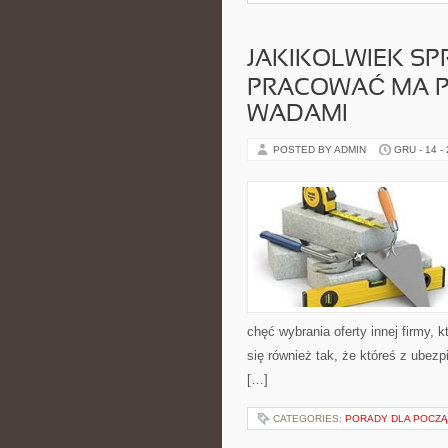
JAKIKOLWIEK SP
PRACOWAĆ MA P
WADAMI
POSTED BY ADMIN
GRU - 14 -
chęć wybrania oferty innej firmy
się również tak, że któreś z ubezp
[…]
CATEGORIES:
PORADY DLA POCZ