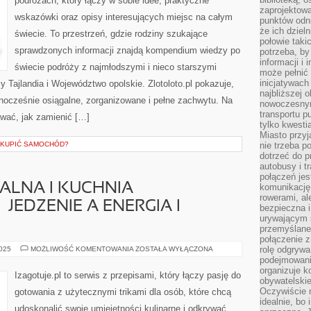
podróżach, który łączy w sobie idee, praktyczne
zaprojektow
wskazówki oraz opisy interesujących miejsc na całym
punktów odni
że ich dziel
świecie. To przestrzeń, gdzie rodziny szukające
połowie taki
sprawdzonych informacji znajdą kompendium wiedzy po
potrzeba, by
informacji i 
świecie podróży z najmłodszymi i nieco starszymi
może pełnić
inicjatywac
 Tajlandia i Województwo opolskie. Zlotoloto.pl pokazuje,
najbliższej 
nocześnie osiągalne, zorganizowane i pełne zachwytu. Na
nowoczesnym
transportu p
ywać, jak zamienić […]
tylko kwesti
Miasto przy
 KUPIĆ SAMOCHÓD?
nie trzeba 
dotrzeć do p
autobusy i t
połączeń jest
ALNA I KUCHNIA
komunikację 
rowerami, ale
JEDZENIE A ENERGIA I
bezpieczna 
urywającym s
przemyślane 
połączenie z
KUCHNIA
rolę odgryw
2025
MOŻLIWOŚĆ KOMENTOWANIA
ZOSTAŁA WYŁĄCZONA
ORIENTALNA
podejmowaniu
I
organizuje k
KUCHNIA
Izagotuje.pl to serwis z przepisami, który łączy pasję do
FUNKCJONALNA
obywatelskie
–
Oczywiście 
gotowania z użytecznymi trikami dla osób, które chcą
JEDZENIE
idealnie, bo
A
udoskonalić swoje umiejętności kulinarne i odkrywać
ENERGIA