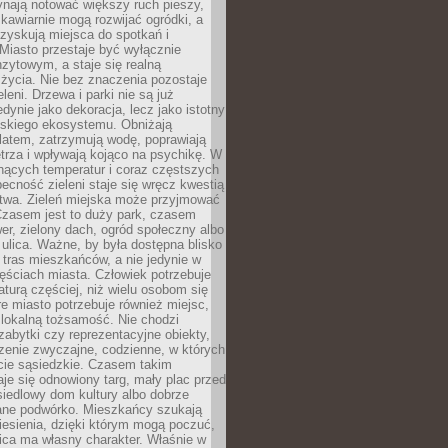
ynają notować większy ruch pieszy,
i kawiarnie mogą rozwijać ogródki, a
zyskują miejsca do spotkań i
Miasto przestaje być wyłącznie
zytowym, a staje się realną
 życia. Nie bez znaczenia pozostaje
eleni. Drzewa i parki nie są już
edynie jako dekoracja, lecz jako istotny
jskiego ekosystemu. Obniżają
latem, zatrzymują wodę, poprawiają
trza i wpływają kojąco na psychikę. W
nących temperatur i coraz częstszych
becność zieleni staje się wręcz kwestią
twa. Zieleń miejska może przyjmować
Czasem jest to duży park, czasem
wer, zielony dach, ogród społeczny albo
ulica. Ważne, by była dostępna blisko
tras mieszkańców, a nie jedynie w
ęściach miasta. Człowiek potrzebuje
aturą częściej, niż wielu osobom się
e miasto potrzebuje również miejsc,
 lokalną tożsamość. Nie chodzi
zabytki czy reprezentacyjne obiekty,
rzenie zwyczajne, codzienne, w których
cie sąsiedzkie. Czasem takim
je się odnowiony targ, mały plac przed
osiedlowy dom kultury albo dobrze
ane podwórko. Mieszkańcy szukają
esienia, dzięki którym mogą poczuć,
nica ma własny charakter. Właśnie w