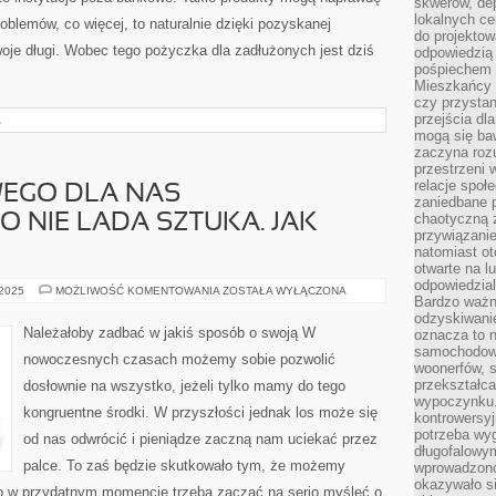
skwerów, de
lokalnych ce
blemów, co więcej, to naturalnie dzięki pozyskanej
do projektow
je długi. Wobec tego pożyczka dla zadłużonych jest dziś
odpowiedzią
pośpiechem i
Mieszkańcy c
czy przystan
przejścia dl
A
mogą się ba
zaczyna rozu
przestrzeni 
relacje społ
EGO DLA NAS
zaniedbane 
chaotyczną 
O NIE LADA SZTUKA. JAK
przywiązanie
natomiast ot
otwarte na l
odpowiedzial
WYBÓR
 2025
MOŻLIWOŚĆ KOMENTOWANIA
ZOSTAŁA WYŁĄCZONA
Bardzo ważn
WŁAŚCIWEGO
DLA
odzyskiwanie
NAS
Należałoby zadbać w jakiś sposób o swoją W
oznacza to n
UBEZPIECZENIA
samochodowe
TO
nowoczesnych czasach możemy sobie pozwolić
NIE
woonerfów, s
LADA
przekształca
dosłownie na wszystko, jeżeli tylko mamy do tego
SZTUKA.
JAK
wypoczynku.
kongruentne środki. W przyszłości jednak los może się
NAJBARDZIEJ
kontrowersyj
potrzeba wyg
od nas odwrócić i pieniądze zaczną nam uciekać przez
długofalowy
palce. To zaś będzie skutkowało tym, że możemy
wprowadzono 
okazywało si
o w przydatnym momencie trzeba zacząć na serio myśleć o