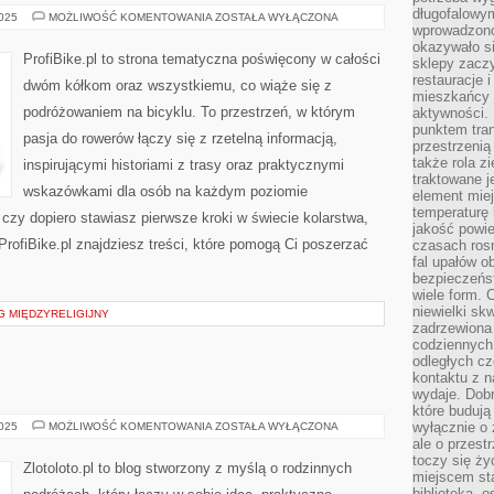
długofalowy
KOLARSTWO
2025
MOŻLIWOŚĆ KOMENTOWANIA
ZOSTAŁA WYŁĄCZONA
SZOSOWE
wprowadzono 
I
okazywało si
ROWEROWE
ProfiBike.pl to strona tematyczna poświęcony w całości
sklepy zacz
MODYFIKACJE
I
restauracje 
dwóm kółkom oraz wszystkiemu, co wiąże się z
CUSTOMIZACJA
mieszkańcy 
podróżowaniem na bicyklu. To przestrzeń, w którym
aktywności. 
punktem tran
pasja do rowerów łączy się z rzetelną informacją,
przestrzenią
także rola zi
inspirującymi historiami z trasy oraz praktycznymi
traktowane j
wskazówkami dla osób na każdym poziomie
element mie
temperaturę 
 czy dopiero stawiasz pierwsze kroki w świecie kolarstwa,
jakość powie
 ProfiBike.pl znajdziesz treści, które pomogą Ci poszerzać
czasach ros
fal upałów o
bezpieczeńs
wiele form. 
niewielki sk
G MIĘDZYRELIGIJNY
zadrzewiona 
codziennych 
odległych cz
kontaktu z n
wydaje. Dobr
które budują
EGIPT
wyłącznie o 
2025
MOŻLIWOŚĆ KOMENTOWANIA
ZOSTAŁA WYŁĄCZONA
I
ale o przest
BUŁGARIA
toczy się ży
Zlotoloto.pl to blog stworzony z myślą o rodzinnych
miejscem sta
biblioteką, 