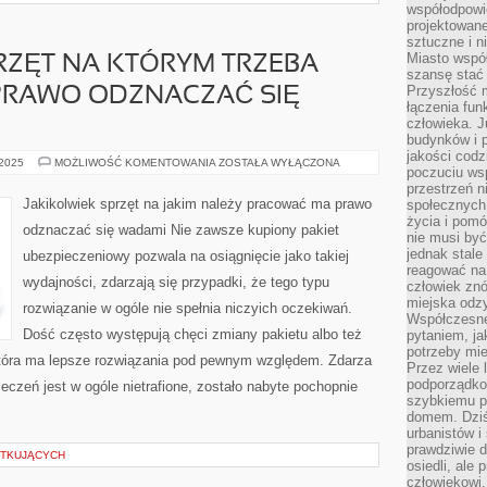
współodpowie
projektowan
sztuczne i n
Miasto wspó
RZĘT NA KTÓRYM TRZEBA
szansę stać
Przyszłość m
RAWO ODZNACZAĆ SIĘ
łączenia fun
człowieka. 
budynków i p
jakości codzi
JAKIKOLWIEK
 2025
MOŻLIWOŚĆ KOMENTOWANIA
ZOSTAŁA WYŁĄCZONA
poczuciu ws
SPRZĘT
NA
przestrzeń 
KTÓRYM
Jakikolwiek sprzęt na jakim należy pracować ma prawo
społecznych
TRZEBA
życia i pomó
PRACOWAĆ
odznaczać się wadami Nie zawsze kupiony pakiet
MA
nie musi być
PRAWO
jednak stale
ubezpieczeniowy pozwala na osiągnięcie jako takiej
ODZNACZAĆ
reagować na 
SIĘ
wydajności, zdarzają się przypadki, że tego typu
WADAMI
człowiek znó
miejska odz
rozwiązanie w ogóle nie spełnia niczyich oczekiwań.
Współczesne 
Dość często występują chęci zmiany pakietu albo też
pytaniem, ja
potrzeby mie
, która ma lepsze rozwiązania pod pewnym względem. Zdarza
Przez wiele 
podporządko
ieczeń jest w ogóle nietrafione, zostało nabyte pochopnie
szybkiemu p
domem. Dziś
urbanistów 
prawdziwie d
ĄTKUJĄCYCH
osiedli, ale
człowiekowi