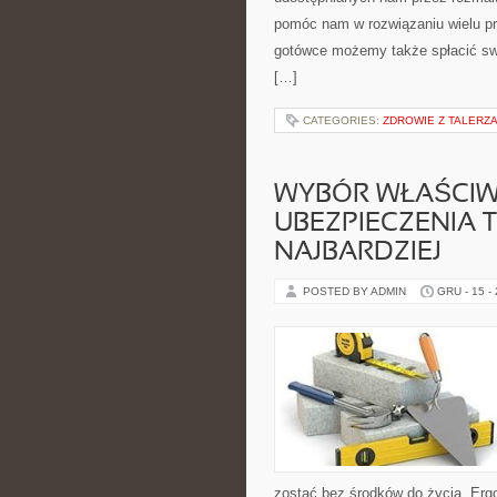
pomóc nam w rozwiązaniu wielu pro
gotówce możemy także spłacić swo
[…]
CATEGORIES:
ZDROWIE Z TALERZ
WYBÓR WŁAŚCIW
UBEZPIECZENIA T
NAJBARDZIEJ
POSTED BY ADMIN
GRU - 15 -
zostać bez środków do życia. Erg