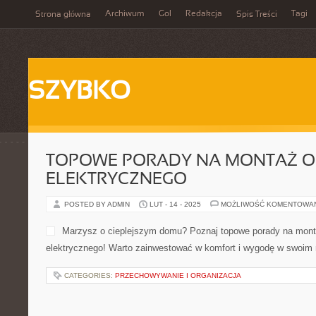
Archiwum
Gol
Redakcja
Tagi
Strona główna
Spis Treści
SZYBKO
TOPOWE PORADY NA MONTAŻ 
ELEKTRYCZNEGO
POSTED BY ADMIN
LUT - 14 - 2025
MOŻLIWOŚĆ KOMENTOWA
Marzysz o cieplejszym domu? Poznaj topowe porady na mont
elektrycznego! Warto zainwestować w komfort i wygodę w swoim m
CATEGORIES:
PRZECHOWYWANIE I ORGANIZACJA