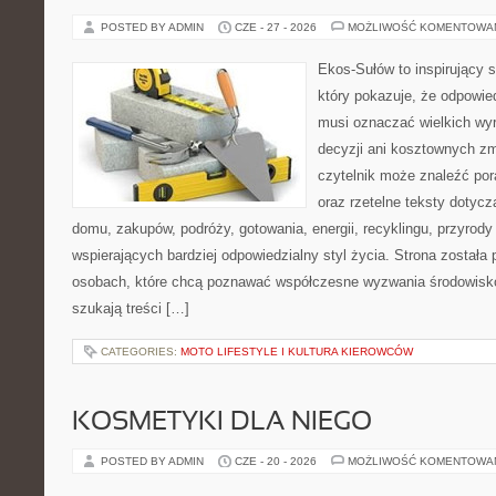
POSTED BY ADMIN
CZE - 27 - 2026
MOŻLIWOŚĆ KOMENTOWA
Ekos-Sułów to inspirujący s
który pokazuje, że odpowie
musi oznaczać wielkich wy
decyzji ani kosztownych zm
czytelnik może znaleźć por
oraz rzetelne teksty dotyc
domu, zakupów, podróży, gotowania, energii, recyklingu, przyrod
wspierających bardziej odpowiedzialny styl życia. Strona została
osobach, które chcą poznawać współczesne wyzwania środowisko
szukają treści […]
CATEGORIES:
MOTO LIFESTYLE I KULTURA KIEROWCÓW
KOSMETYKI DLA NIEGO
POSTED BY ADMIN
CZE - 20 - 2026
MOŻLIWOŚĆ KOMENTOWA