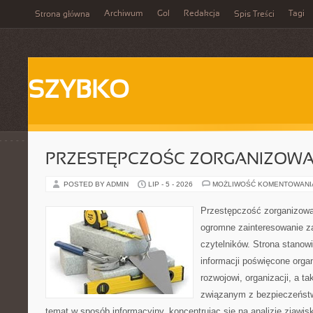
Archiwum
Gol
Redakcja
Tagi
Strona główna
Spis Treści
SZYBKO
PRZESTĘPCZOŚC ZORGANIZOW
POSTED BY ADMIN
LIP - 5 - 2026
MOŻLIWOŚĆ KOMENTOWAN
Przestępczość zorganizowan
ogromne zainteresowanie za
czytelników. Strona stano
informacji poświęcone orga
rozwojowi, organizacji, a 
związanym z bezpieczeństw
temat w sposób informacyjny, koncentrując się na analizie zjawis