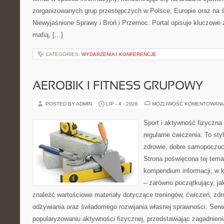
zorganizowanych grup przestępczych w Polsce, Europie oraz na 
Niewyjaśnione Sprawy i Broń i Przemoc. Portal opisuje kluczowe
mafią, […]
CATEGORIES:
WYDARZENIA I KONFERENCJE
AEROBIK I FITNESS GRUPOWY
POSTED BY ADMIN
LIP - 4 - 2026
MOŻLIWOŚĆ KOMENTOWAN
Sport i aktywność fizyczna 
regularne ćwiczenia. To sty
zdrowie, dobre samopoczuci
Strona poświęcona tej tem
kompendium informacji, w k
– zarówno początkujący, j
znaleźć wartościowe materiały dotyczące treningów, ćwiczeń, zdr
odżywiania oraz świadomego rozwijania własnej sprawności. Serwi
popularyzowaniu aktywności fizycznej, przedstawiając zagadnien