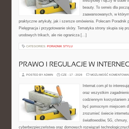
lifestylowy i łączy w sobie
beauty. To serwis dla począ
zaawansowanych, w którym
praktyczne artykuły, jak i szersze omówienia. Polecam Poradnik po
Pielęgnacja i przygotowanie skóry. Tematyka strony skupia się p
urodowych trikach, ale nie ogranicza […]
CATEGORIES:
PORADNIK STYLU
PRAWO I REGULACJE W INTERNEC
POSTED BY ADMIN
CZE - 17 - 2026
MOŻLIWOŚĆ KOMENTOWA
Internat.com.pl to interesuj
oraz wszystkim zagadnienio
codziennym korzystaniem z
być pomocnym miejscem dla
zrozumieć świecie internet
światłowodów, 5G, chmury, 
cyberbezpieczeństwa oraz domowych rozwiązań technologicznych