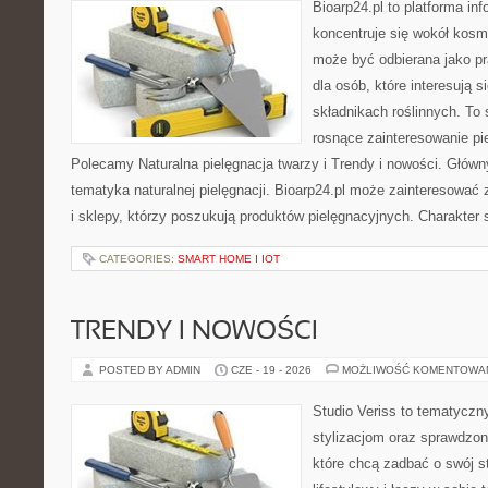
Bioarp24.pl to platforma in
koncentruje się wokół kosm
może być odbierana jako pr
dla osób, które interesują 
składnikach roślinnych. To 
rosnące zainteresowanie pie
Polecamy Naturalna pielęgnacja twarzy i Trendy i nowości. Głów
tematyka naturalnej pielęgnacji. Bioarp24.pl może zainteresować
i sklepy, którzy poszukują produktów pielęgnacyjnych. Charakter s
CATEGORIES:
SMART HOME I IOT
TRENDY I NOWOŚCI
POSTED BY ADMIN
CZE - 19 - 2026
MOŻLIWOŚĆ KOMENTOWA
Studio Veriss to tematyczn
stylizacjom oraz sprawdz
które chcą zadbać o swój s