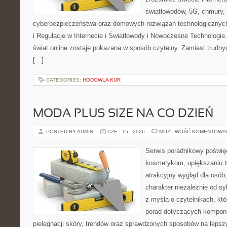
światłowodów, 5G, chmury, 
cyberbezpieczeństwa oraz domowych rozwiązań technologicznych
i Regulacje w Internecie i Światłowody i Nowoczesne Technologie
świat online zostaje pokazana w sposób czytelny. Zamiast trudnyc
[…]
CATEGORIES:
HODOWLA KUR
MODA PLUS SIZE NA CO DZIEŃ
POSTED BY ADMIN
CZE - 15 - 2026
MOŻLIWOŚĆ KOMENTOWA
Serwis poradnikowy poświęc
kosmetykom, upiększaniu 
atrakcyjny wygląd dla osób
charakter niezależnie od sy
z myślą o czytelnikach, kt
porad dotyczących kompon
pielęgnacji skóry, trendów oraz sprawdzonych sposobów na lepsz