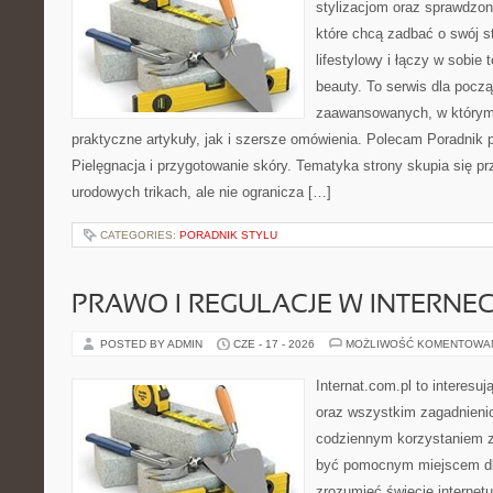
stylizacjom oraz sprawdz
które chcą zadbać o swój s
lifestylowy i łączy w sobie
beauty. To serwis dla począ
zaawansowanych, w którym
praktyczne artykuły, jak i szersze omówienia. Polecam Poradnik po
Pielęgnacja i przygotowanie skóry. Tematyka strony skupia się p
urodowych trikach, ale nie ogranicza […]
CATEGORIES:
PORADNIK STYLU
PRAWO I REGULACJE W INTERNEC
POSTED BY ADMIN
CZE - 17 - 2026
MOŻLIWOŚĆ KOMENTOWA
Internat.com.pl to interesuj
oraz wszystkim zagadnienio
codziennym korzystaniem z
być pomocnym miejscem dla
zrozumieć świecie internet