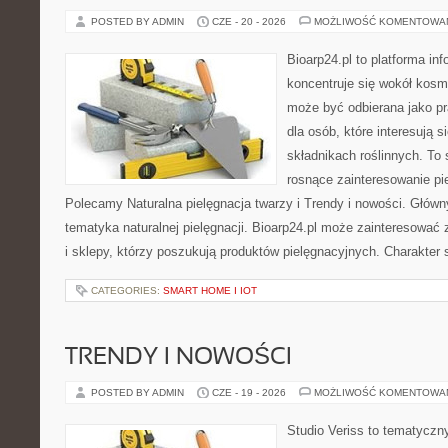
POSTED BY ADMIN
CZE - 20 - 2026
MOŻLIWOŚĆ KOMENTOWA
Bioarp24.pl to platforma in
koncentruje się wokół kosm
może być odbierana jako pr
dla osób, które interesują 
składnikach roślinnych. To 
rosnące zainteresowanie pie
Polecamy Naturalna pielęgnacja twarzy i Trendy i nowości. Głów
tematyka naturalnej pielęgnacji. Bioarp24.pl może zainteresować
i sklepy, którzy poszukują produktów pielęgnacyjnych. Charakter s
CATEGORIES:
SMART HOME I IOT
TRENDY I NOWOŚCI
POSTED BY ADMIN
CZE - 19 - 2026
MOŻLIWOŚĆ KOMENTOWA
Studio Veriss to tematyczn