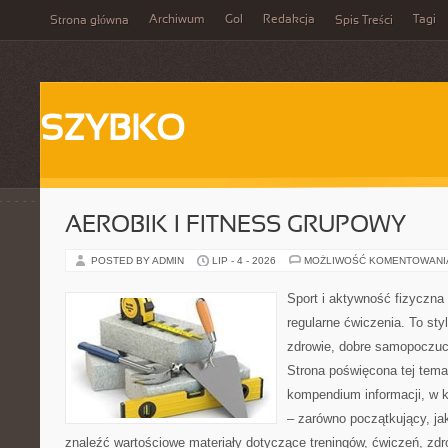
Archiwum
Gol
Redakcja
Tagi
Strona główna
Spis Treści
SZYBKO
AEROBIK I FITNESS GRUPOWY
POSTED BY ADMIN
LIP - 4 - 2026
MOŻLIWOŚĆ KOMENTOWAN
Sport i aktywność fizyczna 
regularne ćwiczenia. To sty
zdrowie, dobre samopoczuci
Strona poświęcona tej tem
kompendium informacji, w k
– zarówno początkujący, j
znaleźć wartościowe materiały dotyczące treningów, ćwiczeń, zdr