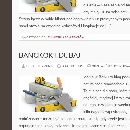
o siebie – niezależnie od t
czy mają już za sobą setki
Strona łączy w sobie klimat pasjonatów ruchu z praktycznym pod
haseł stawia na czytelne wskazówki i inspirację do […]
CATEGORIES:
SYLWETKI ARCHITEKTÓW
BANGKOK I DUBAJ
POSTED BY ADMIN
GRU - 19 - 2025
MOŻLIWOŚĆ KOMENTOWA
Matka w Berku to blog podr
naturalność opowiadania z
To miejsce dla osób, które
częściej, mądrzej i z więk
od tego, czy planują week
kilkutygodniową eskapadę. 
podróżowanie może być osiągalne nawet wtedy, gdy życie jest in
pojawiają się sprawy rodzinne. To nie jest wyłącznie zbiór relacj