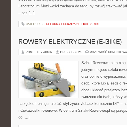
Laboratorium Możliwości zachęca do tego, by rozwój traktować j
– bez […]
CATEGORIES:
REFORMY EDUKACYJNE I ICH SKUTKI
ROWERY ELEKTRYCZNE (E-BIKE)
POSTED BY ADMIN
GRU - 27 - 2025
MOŻLIWOŚĆ KOMENTOWA
Szlaki-Rowerowe.pl to blog 
jednym miejscu szlaki row
oraz opinie o wyposażeniu
osób, które lubią jeździć re
chcą układać przejazdy bez
tworzona dla tych, którzy w
narzędzie treningu, ale też styl życia. Zobacz koniecznie DIY – 
i Ciekawostki rowerowe. W centrum Szlaki-Rowerowe.pl są przej
do […]