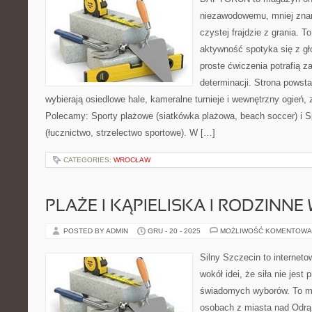
niezawodowemu, mniej zna
czystej frajdzie z grania. T
aktywność spotyka się z gł
proste ćwiczenia potrafią z
determinacji. Strona powsta
wybierają osiedlowe hale, kameralne turnieje i wewnętrzny ogień, 
Polecamy: Sporty plażowe (siatkówka plażowa, beach soccer) i S
(łucznictwo, strzelectwo sportowe). W […]
CATEGORIES:
WROCŁAW
PLAŻE I KĄPIELISKA I RODZINNE
POSTED BY ADMIN
GRU - 20 - 2025
MOŻLIWOŚĆ KOMENTOWA
Silny Szczecin to internet
wokół idei, że siła nie jest
świadomych wyborów. To mi
osobach z miasta nad Odrą 