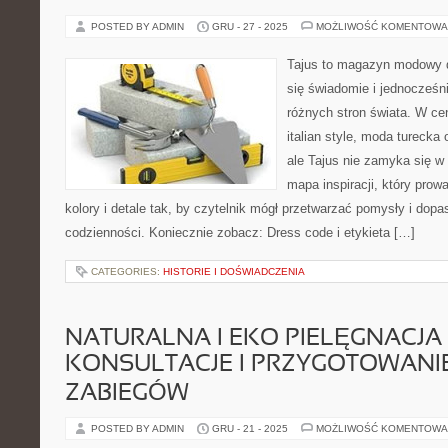
POSTED BY ADMIN
GRU - 27 - 2025
MOŻLIWOŚĆ KOMENTOWA
Tajus to magazyn modowy d
się świadomie i jednocześn
różnych stron świata. W cen
italian style, moda turecka
ale Tajus nie zamyka się w 
mapa inspiracji, który prowa
kolory i detale tak, by czytelnik mógł przetwarzać pomysły i dop
codzienności. Koniecznie zobacz: Dress code i etykieta […]
CATEGORIES:
HISTORIE I DOŚWIADCZENIA
NATURALNA I EKO PIELĘGNACJA 
KONSULTACJE I PRZYGOTOWANI
ZABIEGÓW
POSTED BY ADMIN
GRU - 21 - 2025
MOŻLIWOŚĆ KOMENTOWA