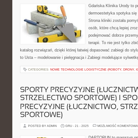
Gdańska Klinika Urody to p
dermoestetyka spotyka się z
Strona kliniki została pom
osób, które chcą lepiej zro
podejmować dobrze przemy
terapii. To nie jest tylko zb
katalog rozwiązań, dzięki której łatwiej dopasować zabiegi do styl
to Usta – modelowanie i pielęgnacja i Zabiegi modelujące sylwet
CATEGORIES:
NOWE TECHNOLOGIE LOGISTYCZNE (ROBOTY, DRONY, I
SPORTY PRECYZYJNE (ŁUCZNICT
STRZELECTWO SPORTOWE) I SPO
PRECYZYJNE (ŁUCZNICTWO, STR
SPORTOWE)
POSTED BY ADMIN
GRU - 21 - 2025
MOŻLIWOŚĆ KOMENTOWA
DAPTORUN to magazyn onli