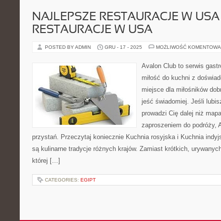
NAJLEPSZE RESTAURACJE W USA 
RESTAURACJE W USA
POSTED BY ADMIN
GRU - 17 - 2025
MOŻLIWOŚĆ KOMENTOWA
Avalon Club to serwis gast
miłość do kuchni z doświad
miejsce dla miłośników dob
jeść świadomiej. Jeśli lubi
prowadzi Cię dalej niż mapa
zaproszeniem do podróży, Av
przystań. Przeczytaj koniecznie Kuchnia rosyjska i Kuchnia indy
są kulinarne tradycje różnych krajów. Zamiast krótkich, urywanyc
której […]
CATEGORIES:
EGIPT