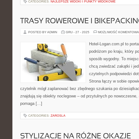
CATEGORIES:
NAJLEPSZE WIDOKI I PUNKTY WIDOKOWE
TRASY ROWEROWE I BIKEPACKIN
POSTED BY ADMIN
GRU - 27 - 2025
MOŻLIWOŚĆ KOMENTOWA
Hotel-Logan.com.pl to port
podróżom po kraju, który p
sposób wygodny. To miejsce 
chcą zwiedzać zakątki i je
czytelnych podpowiedzi do
Strona łączy w sobie opowi
czytelnik mógł zaplanować bez zbędnego szukania po dziesiątka
znajdują się obiekty noclegowe – od przytulnych po nowoczesne,
pomaga […]
CATEGORIES:
ZAROSLA
STYLIZACJE NA RÓŻNE OKAZJE